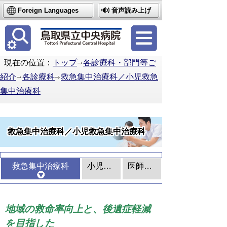
Foreign Languages
音声読み上げ
簡体中文
繁体中文
한국어
現在の位置：
トップ
各診療科・部門等ご
紹介
各診療科
救急集中治療科／小児救急
集中治療科
救急集中治療科／小児救急集中治療科
救急集中治療科
小児救急集中治療科
医師紹介
地域の救命率向上と、後遺症軽減
を目指した