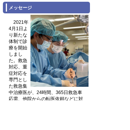
メッセージ
2021年
4月1日よ
り新たな
体制で診
療を開始
しまし
た。救急
対応、重
症対応を
専門とし
た救急集
中治療医が、24時間、365日救急車
応需、他院からの転医依頼などに対
応いたします。鳥取県東部・中部唯
一の救命救急センターとして、緊急
手術対応、重症患者対応、集中治療
対応を各専門科と協働し一貫して行