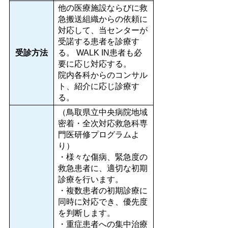
他の医療施設ならびに救
急搬送組織からの依頼に
対応して、当センターが
受諾する患者を診療す
受診方法
る。 WALK IN患者も必
要に応じ対応する。
院内各科からのコンサル
ト、紹介に応じ診療す
る。
（鳥取県立中央病院地域
密着・全次対応救急科専
門医研修プログラムよ
り）
・様々な傷病、緊急度の
救急患者に、適切な初期
診療を行います。
・複数患者の初期診療に
同時に対応でき、優先度
を判断します。
・重症患者への集中治療