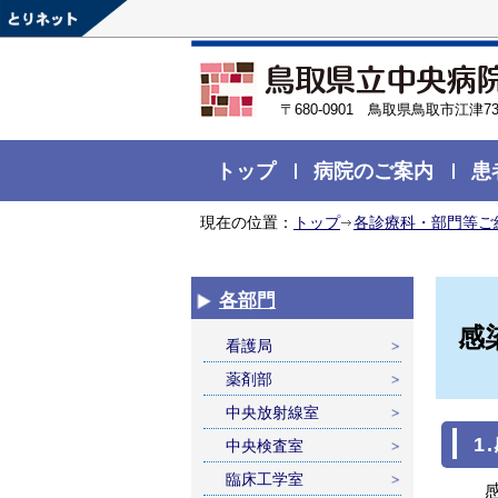
〒680-0901 鳥取県鳥取市江津73
トップ
病院のご案内
患
現在の位置：
トップ
各診療科・部門等ご
各部門
感
看護局
薬剤部
中央放射線室
1
中央検査室
臨床工学室