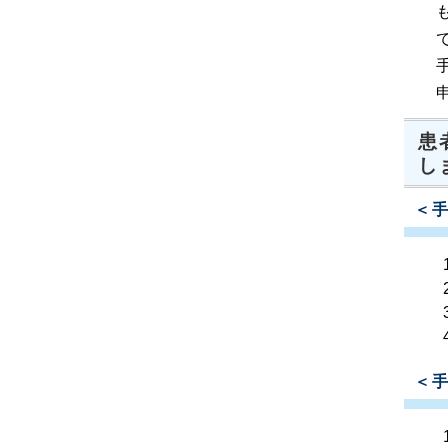
患
し
＜
＜