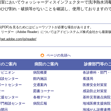
菌室においてウォッシャーディスインフェクターで洗浄熱水消
のひび割れ・破損等がないことを確認し、使用しておりますの
料(PDF)を見るためにはビューワソフトが必要な場合があります。
リーダー（Adobe Reader）についてはアドビシステムズ株式会社から最
//get.adobe.com/jp/reader/
ページの先頭へ
口のご案内
病院のご案内
診療部門等の
オピニオン
病院概要
各診療科・部門・
相談センター
館内施設
看護局
ポートセンター
交通案内
医療安全対策室
ター
図書コーナー
感染防止対策室
支援センター
各種データ
基幹災害拠点病院
専門相談センター
病院広報
地域医療支援病院
の開示
地域がん診療連携