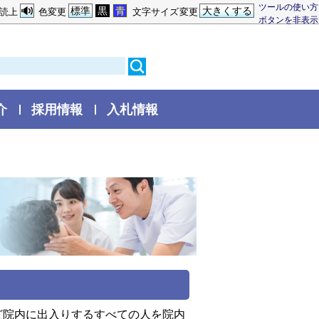
ツールの使い方
標準
黒
青
大きくする
読上
色変更
文字サイズ変更
ボタンを非表示
介
採用情報
入札情報
ど院内に出入りするすべての人を院内