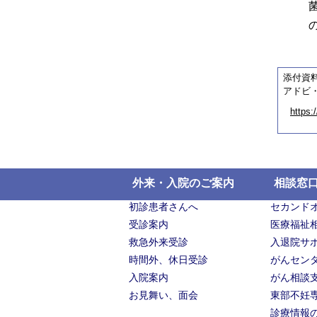
添付資
アドビ・
https:
外来・入院のご案内
相談窓
初診患者さんへ
セカンド
受診案内
医療福祉
救急外来受診
入退院サ
時間外、休日受診
がんセン
入院案内
がん相談
お見舞い、面会
東部不妊
診療情報