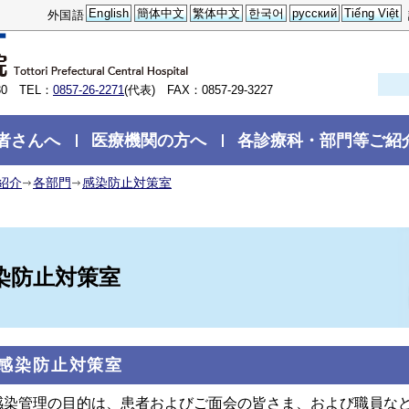
English
簡体中文
繁体中文
한국어
русский
Tiếng Việt
外国語
0 TEL：
0857-26-2271
(代表) FAX：0857-29-3227
者さんへ
医療機関の方へ
各診療科・部門等ご紹
紹介
各部門
感染防止対策室
染防止対策室
.感染防止対策室
感染管理の目的は、患者およびご面会の皆さま、および職員な