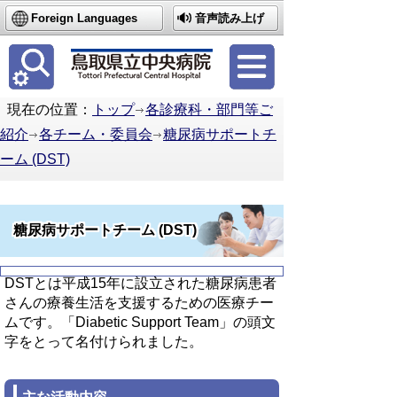
Foreign Languages
音声読み上げ
簡体中文
繁体中文
한국어
現在の位置：
トップ
各診療科・部門等ご
紹介
各チーム・委員会
糖尿病サポートチ
ーム (DST)
糖尿病サポートチーム (DST)
DSTとは平成15年に設立された糖尿病患者
さんの療養生活を支援するための医療チー
ムです。「Diabetic Support Team」の頭文
字をとって名付けられました。