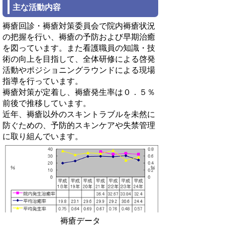
主な活動内容
褥瘡回診・褥瘡対策委員会で院内褥瘡状況
の把握を行い、褥瘡の予防および早期治癒
を図っています。また看護職員の知識・技
術の向上を目指して、全体研修による啓発
活動やポジショニングラウンドによる現場
指導を行っています。
褥瘡対策が定着し、褥瘡発生率は０．５％
前後で推移しています。
近年、褥瘡以外のスキントラブルを未然に
防ぐための、予防的スキンケアや失禁管理
に取り組んでいます。
褥瘡データ