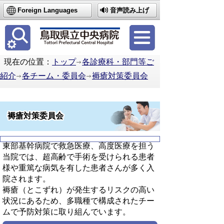
Foreign Languages
音声読み上げ
簡体中文
繁体中文
한국어
現在の位置：
トップ
各診療科・部門等ご
紹介
各チーム・委員会
褥瘡対策委員会
褥瘡対策委員会
東部基幹病院で救急医療、高度医療を担う
当院では、超高齢で手術を受けられる患者
様や重篤な病気を有した患者さんが多く入
院されます。
褥瘡（とこずれ）が発生するリスクの高い
状況にあるため、多職種で構成されたチー
ムで予防対策に取り組んでいます。