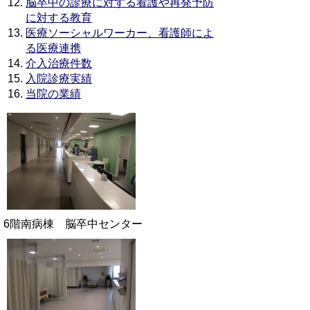
脳卒中の診療に対する看護や再発予防
に対する教育
医療ソーシャルワーカー、看護師によ
る医療連携
介入治療件数
入院診療実績
当院の業績
6階南病棟 脳卒中センター