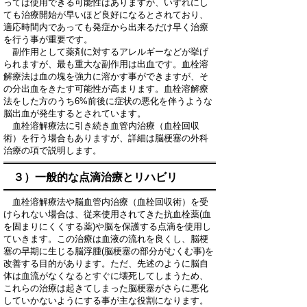
っては使用できる可能性はありますが、いずれにし
ても治療開始が早いほど良好になるとされており、
適応時間内であっても発症から出来るだけ早く治療
を行う事が重要です。
副作用として薬剤に対するアレルギーなどが挙げ
られますが、最も重大な副作用は出血です。血栓溶
解療法は血の塊を強力に溶かす事ができますが、そ
の分出血をきたす可能性が高まります。血栓溶解療
法をした方のうち6%前後に症状の悪化を伴うような
脳出血が発生するとされています。
血栓溶解療法に引き続き血管内治療（血栓回収
術）を行う場合もありますが、詳細は脳梗塞の外科
治療の項で説明します。
３）一般的な点滴治療とリハビリ
血栓溶解療法や脳血管内治療（血栓回収術）を受
けられない場合は、従来使用されてきた抗血栓薬(血
を固まりにくくする薬)や脳を保護する点滴を使用し
ていきます。この治療は血液の流れを良くし、脳梗
塞の早期に生じる脳浮腫(脳梗塞の部分がむくむ事)を
改善する目的があります。ただ、先述のように脳自
体は血流がなくなるとすぐに壊死してしまうため、
これらの治療は起きてしまった脳梗塞がさらに悪化
していかないようにする事が主な役割になります。