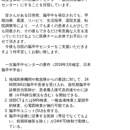
センター）にすることを目指しています。
皆さんがある日突然、脳卒中を発症されても、早
期治療、看護、リハビリ、生活指導、退院支援、転
院調整等により、一人でも多くの患者さんが少しで
も回復され、その後もできるだけ有意義な人生を送
っていただけるように医療チーム全体でお手伝いさ
せて頂きます。
今後も当院の脳卒中センターをご支援いただきま
すよう何卒宜しくお願い致します。
一次脳卒中センターの要件（2019年3月確定、日本
脳卒中学会）
地域医療機関や救急隊からの要請に対して、24
時間365日脳卒中患者を受け入れ、急性期脳卒中
診療担当医師が、患者搬入後可及的速やかに診
療（rt-PA静注療法を含む）を開始できる。
頭部CTまたはMRI検査、一般血液検査と凝固学
的検査、心電図検査が施行可能である。
脳卒中ユニット(SU)を有する。
脳卒中診療に従事する医師（専従でなくてもよ
い、前期研修医を除く）が24H/7D体制で勤務し
ている。