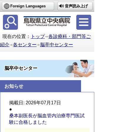
Foreign Languages
音声読み上げ
簡体中文
繁体中文
한국어
現在の位置：
トップ
各診療科・部門等ご
紹介
各センター
脳卒中センター
脳卒中センター
お知らせ
2026年07月17日
桑本副医長が脳血管内治療専門医試
験に合格しました