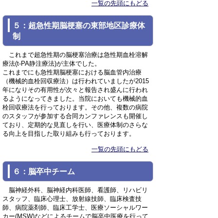
一覧の先頭にもどる
５：超急性期脳梗塞の東部地区診療体
制
これまで超急性期の脳梗塞治療は急性期血栓溶解
療法(t-PA静注療法)が主体でした。
これまでにも急性期脳梗塞における脳血管内治療
（機械的血栓回収療法）は行われていましたが2015
年になりその有用性が次々と報告され盛んに行われ
るようになってきました。当院においても機械的血
栓回収療法を行っております。その他、複数の病院
のスタッフが参加する合同カンファレンスも開催し
ており、定期的な見直しを行い、医療体制のさらな
る向上を目指した取り組みも行っております。
一覧の先頭にもどる
６：脳卒中チーム
脳神経外科、脳神経内科医師、看護師、リハビリ
スタッフ、臨床心理士、放射線技師、臨床検査技
師、病院薬剤師、臨床工学士、医療ソーシャルワー
カー(MSW)などによるチームで脳卒中医療を行って