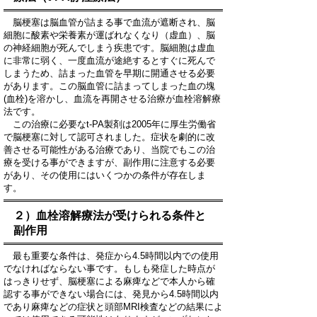
脳梗塞は脳血管が詰まる事で血流が遮断され、脳
細胞に酸素や栄養素が運ばれなくなり（虚血）、脳
の神経細胞が死んでしまう疾患です。脳細胞は虚血
に非常に弱く、一度血流が途絶するとすぐに死んで
しまうため、詰まった血管を早期に開通させる必要
があります。この脳血管に詰まってしまった血の塊
(血栓)を溶かし、血流を再開させる治療が血栓溶解療
法です。
この治療に必要なt-PA製剤は2005年に厚生労働省
で脳梗塞に対して認可されました。症状を劇的に改
善させる可能性がある治療であり、当院でもこの治
療を受ける事ができますが、副作用に注意する必要
があり、その使用にはいくつかの条件が存在しま
す。
２）血栓溶解療法が受けられる条件と
副作用
最も重要な条件は、発症から4.5時間以内での使用
でなければならない事です。もしも発症した時点が
はっきりせず、脳梗塞による麻痺などで本人から確
認する事ができない場合には、発見から4.5時間以内
であり麻痺などの症状と頭部MRI検査などの結果によ