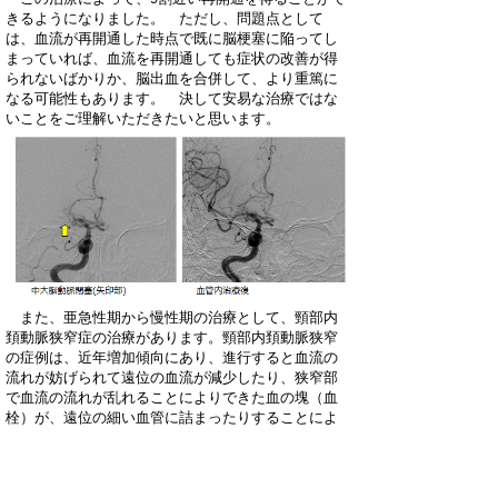
きるようになりました。 ただし、問題点として
は、血流が再開通した時点で既に脳梗塞に陥ってし
まっていれば、血流を再開通しても症状の改善が得
られないばかりか、脳出血を合併して、より重篤に
なる可能性もあります。 決して安易な治療ではな
いことをご理解いただきたいと思います。
また、亜急性期から慢性期の治療として、頸部内
頚動脈狭窄症の治療があります。頸部内頚動脈狭窄
の症例は、近年増加傾向にあり、進行すると血流の
流れが妨げられて遠位の血流が減少したり、狭窄部
で血流の流れが乱れることによりできた血の塊（血
栓）が、遠位の細い血管に詰まったりすることによ
り、脳梗塞を生じたり、脳虚血症状を生じることが
あります。脳梗塞をきたすと、その部位に応じた神
経症状（運動麻痺、知覚障害、言語障害、視機能障
害など）を呈します。