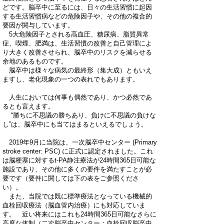
どです。脳卒中に至るには、日々の生活習慣に起因
する生活習慣病などの危険因子や、その他の複合的
要因が関与しています。
5大危険因子とされる高血圧、糖尿病、脂質異常
症、喫煙、肥満は、生活習慣の改善と自己管理によ
り大きく改善させられ、脳卒中のリスクを減らせる
余地のあるものです。
脳卒中は様々な病気の最終形（集大成）ともいえ
ますし、老化現象の一つの表れでもあります。
人生においては何事も偶然であり、かつ必然であ
るとも言えます。
“勝ちに不思議の勝ちあり、負けに不思議の負けな
し”は、脳卒中にも当てはまるといえるでしょう。
2019年9月に当院は、一次脳卒中センター (
Primary
stroke center: PSC
) に正式に認定されました。これ
は脳梗塞に対するt-PA静注療法が24時間365日可能な
施設であり、その他に多くの要件を満たすことが必
要です（要件に関しては下の表をご参照くださ
い）。
また、当院では既に標準療法となっている機械的
血栓回収療法（脳血管内治療）にも対応していま
す。 近い将来にはこれも24時間365日可能なさらに
高度な体制（二次脳卒中センター：血栓回収脳卒中