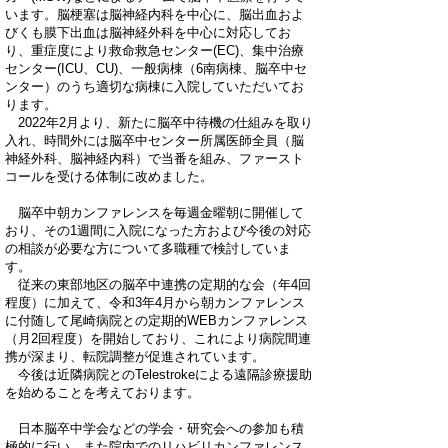
います。
脳梗塞は脳神経内科を中心に、脳出血およ
びくも膜下出血は脳神経外科を中心に対応してお
り、重症度により救命救急センター(EC)、集中治療
センター(ICU、CU)、一般病棟（6南病棟、脳卒中セ
ンター）のうち適切な病棟に入院していただいてお
ります。
2022年2月より、新たに脳卒中待機の仕組みを取り
入れ、時間外には脳卒中センター所属医師全員（脳
神経外科、脳神経内科）で当番を組み、ファースト
コールを受ける体制に改めました。
脳卒中朝カンファレンスを毎週金曜朝に開催して
おり、その1週間に入院になった方および今後の対応
の相談が必要な方について多職種で検討していま
す。
従来の東部地区の脳卒中連携の定期的な会（年4回
程度）に加えて、令和3年4月から朝カンファレンス
に付随して尾崎病院との定期的WEBカンファレンス
（月2回程度）を開始しており、これにより病院間連
携が深まり、転院調整が促進されています。
今後は近隣病院とのTelestrokeによる遠隔診療援助
を始めることを考えております。
日本脳卒中学会などの学会・研究会への参加も積
極的に行い、また院内でのリハビリカンファレンス