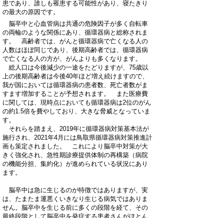
患であり、誰しも罹患する可能性があり、寝たきり
の最大の原因です。
脳卒中と心血管病は共通の危険因子が多く自転車
の両輪のような関係にあり、循環器病と総称されま
す。 高齢者では、がんと循環器病で亡くなる人の
人数はほぼ同じであり、後期高齢者では、循環器病
で亡くなる人の方が、がんよりも多くなります。
総人口は今後減少の一途をたどりますが、75歳以
上の後期高齢者は今後40年ほど増え続けますので、
我が国においては循環器病の患者数、死亡者数がま
すます増加することが予想されます。 また医療費
に関しては、現時点においても循環器病は2位のがん
の約1.5倍を費やしており、大きな脅威となっていま
す。
それらを踏まえ、2019年に循環器病対策基本法が
施行され、2021年4月には鳥取県循環器病対策推進計
画も策定されました。 これにより脳卒中対策が大
きく強化され、急性期診療提供体制の再構築（病院
の機能分担、集約化）が進められている状況にあり
ます。
脳卒中は急に生じるのが特徴ではありますが、実
は、たまたま運悪くいきなり生じる病気ではありま
せん。脳卒中を生じる前に多くの段階を経て、その
最終段階として脳卒中を発症する患者さんがほとん