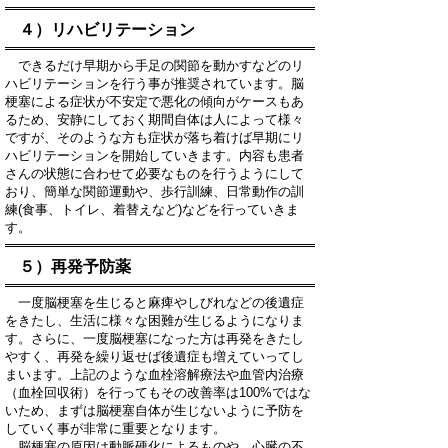
４）リハビリテーション
できるだけ早期から手足の関節を動かすなどのリ
ハビリテーションを行う事が推奨されています。脳
梗塞による症状が不安定で悪化の傾向がケースもあ
るため、安静にしておく期間自体は人によって様々
ですが、そのような方も症状が落ち着けば早期にリ
ハビリテーションを開始していきます。内容も患者
さんの状態に合わせて必要なものを行うようにして
おり、簡単な関節運動や、歩行訓練、日常動作の訓
練(食事、トイレ、着替えなど)などを行っていきま
す。
５）再発予防薬
一度脳梗塞を生じると麻痺やしびれなどの後遺症
をきたし、生活に様々な困難が生じるようになりま
す。さらに、一度脳梗塞になった方は再発をきたし
やすく、再発を繰り返せば後遺症も増えていってし
まいます。上記のような血栓溶解療法や血管内治療
（血栓回収術）を行ってもその改善率は100%ではな
いため、まずは脳梗塞自体が生じないように予防を
していく事が非常に重要となります。
脳梗塞の原因は動脈硬化によるものや、心臓の不