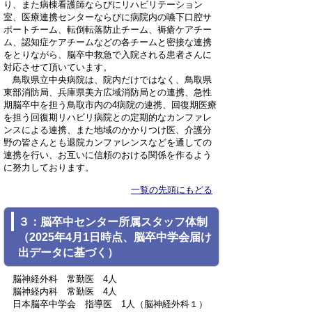
り、また病棟看護師ならびにリハビリテーション
室、医療連携センターならびに病院内の嚥下口腔サ
ポートチーム、転倒転落防止チーム、褥瘡ケアチー
ム、認知症ケアチームなどの各チームと密接な連携
をとりながら、脳卒中救急で入院される患者さんに
対応させて頂いています。
鳥取県立中央病院は、院内だけではなく、鳥取県
東部消防局、兵庫県美方広域消防局との連携、急性
期脳卒中を担う鳥取市内の4病院の連携、回復期医療
を担う回復期リハビリ病院との定期的なカンファレ
ンスによる連携、また地域のかかりつけ医、介護分
野の皆さんとも退院カンファレンスなどを通しての
連携を行い、お互いに信頼のおける関係を作るよう
に努力しております。
一覧の先頭にもどる
３：脳卒中センター所属スタッフ体制
（2025年4月1日時点、脳卒中学会届け
出データに基づく）
脳神経外科 常勤医 4人
脳神経内科 常勤医 4人
日本脳卒中学会 指導医 1人（脳神経外科１）