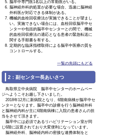
脳卒中専門医1名以上の常勤医がいる。
脳神経外科的処置が必要な場合、迅速に脳神経
外科医が対応できる体制がある。
機械的血栓回収療法が実施できることが望まし
い。実施できない場合には、血栓回収脳卒中セ
ンターや包括的脳卒中センターとの間で、機械
的血栓回収療法の適応となる患者の緊急転送に
関する手順書を有する。
定期的な臨床指標取得による脳卒中医療の質を
コントロールする。
一覧の先頭にもどる
2：副センター長あいさつ
鳥取県立中央病院 脳卒中センターのホームペー
ジへようこそお越し下さいました。
2018年12月に新病院となり、6階南病棟が脳卒中セ
ンターとなります。脳卒中の診療を行う脳神経外科
と脳神経内科が主に6階南病棟に入院の患者さんの担
当をさせて頂きます。
脳卒中には必須であるリハビリテーション室が同
じ6階に設置されており大変便利になっています。
脳神経外科、脳神経内科の密接な連携体制をと