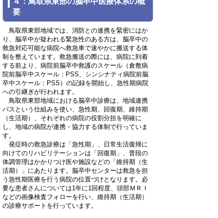
４：鳥取県東部の脳卒中医療体系の概
要
鳥取県東部地域では、消防との連携を緊密にはか
り、脳卒中が疑われる緊急性のある方は、脳卒中の
救急対応可能な病院へ救急車で速やかに搬送する体
制を整えています。救急搬送の際には、病院に到着
する前より、病院前脳卒中救護のスケール（倉敷病
院前脳卒中スケール：PSS、シンシナティ病院前脳
卒中スケール：PSS）の記録を開始し、急性期病院
への引継ぎが行われます。
鳥取県東部地域における脳卒中診療は、地域連携
パスという仕組みを使い、急性期、回復期、維持期
（生活期）、それぞれの病院の役割分担を明確に
し、地域の病院が連携・協力する体制で行っていま
す。
発症時の救急診療は「急性期」、日常生活復帰に
向けてのリハビリテーションは「回復期」、普段の
体調管理はかかりつけ医や施設などの「維持期（生
活期）」にあたります。脳卒中センターは救急を担
う急性期医療を行う病院の位置づけとなります。必
要な患者さんについては1年に1回程度、頭部ＭＲＩ
などの画像検査フォローを行い、維持期（生活期）
の診療サポートを行っています。