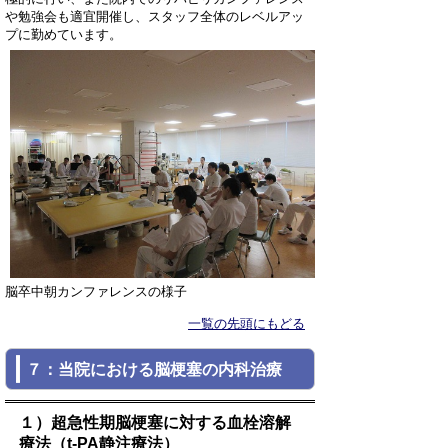
や勉強会も適宜開催し、スタッフ全体のレベルアッ
プに勤めています。
脳卒中朝カンファレンスの様子
一覧の先頭にもどる
７：当院における脳梗塞の内科治療
１）超急性期脳梗塞に対する血栓溶解
療法（t-PA静注療法）