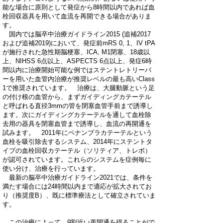
能な場合に原則として発症から8時間以内であれば血
栓回収器具を用いて血流を再開できる場合がありま
す。
国内では脳卒中治療ガイドライン2015 (追補2017
および追補2019)において、発症前mRS 0, 1、IV tPA
が施行された急性期脳梗塞、ICA, M1閉塞、18歳以
上、NIHSS 6点以上、ASPECTS 6点以上、発症6時
間以内に治療開始可能な例ではステントレトリーバ
ーを用いた血管内治療が推奨レベルの最も高いClass
1で推奨されています。 治療は、大腿動脈という足
の付け根の血管から、まずガイディングカテーテル
と呼ばれる直径3mmの管を閉塞血管手前まで誘導し
ます。次にガイディングカテーテルを通して血栓除
去用の器具を閉塞血管まで誘導し、血流の再開通を
試みます。 2011年にペナンブラカテーテルという
血栓を吸引除去するシステム、2014年にステントタ
イプの血栓回収カテーテル（ソリティア、トレボ）
が認可されています。これらのシステムを症例毎に
使い分け、治療を行っています。
最新の脳卒中治療ガイドライン2021では、条件を
満たす場合には24時間以内まで適応が拡大されてお
り（推奨度B）、既に標準療法として確立されていま
す。
この治療によって、9割近い再開通を得ることがで