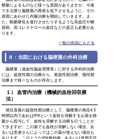
整脈によるものなど様々な原因がありますが、今後
できる限り脳梗塞の再発を低下させるように、その
原因にあわせた内服治療を開始していきます。ま
た、動脈硬化を進行させたりするような高血圧や糖
尿病、高コレステロール血症などの是正も必要があ
ります。
一覧の先頭にもどる
８：当院における脳梗塞の外科治療
脳梗塞（虚血性脳血管障害）に対する外科的治療
には、超急性期の治療から、亜急性期治療、慢性期
治療まで様々なものが存在します。
１） 血管内治療（機械的血栓回収療
法）
発症直後の超急性期治療として、脳梗塞の発症4.5
時間以内であればtPAという血栓を溶解するお薬を静
脈から投与して、血栓を溶解する治療を行うことが
できますが、この薬でも血栓が溶解しない場合、あ
るいは患者さんによってはこの薬が使えない場合も
あります。このようなtPA無効例、あるいは使用不可