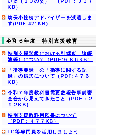
い姿（１０の姿）」（PDF：３３７
KB）
幼保小接続アドバイザーを派遣しま
す(PDF:421KB)
令和６年度 特別支援教育
特別支援学級における引継ぎ（諸帳
簿等）について（PDF:６８６KB）
「指導要録」の「指導に関する記
録」の様式について（PDF:４７６
KB）
令和７年度教科書需要数報告事前審
査会から見えてきたこと（PDF：２
９２KB）
特別支援教科用図書について
（PDF：４７７KB）
LD等専門員を活用しましょう