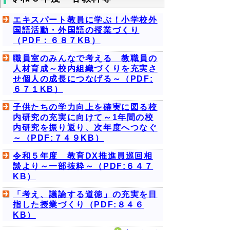
エキスパート教員に学ぶ！小学校外
国語活動・外国語の授業づくり
（PDF：６８７KB）
職員室のみんなで考える 教職員の
人材育成～校内組織づくりを充実さ
せ個人の成長につなげる～（PDF:
６７１KB）
子供たちの学力向上を確実に図る校
内研究の充実に向けて～1年間の校
内研究を振り返り、次年度へつなぐ
～（PDF:７４９KB）
令和５年度 教育DX推進員巡回相
談より～一部抜粋～（PDF:６４７
KB）
「考え、議論する道徳」の充実を目
指した授業づくり（PDF:８４６
KB）