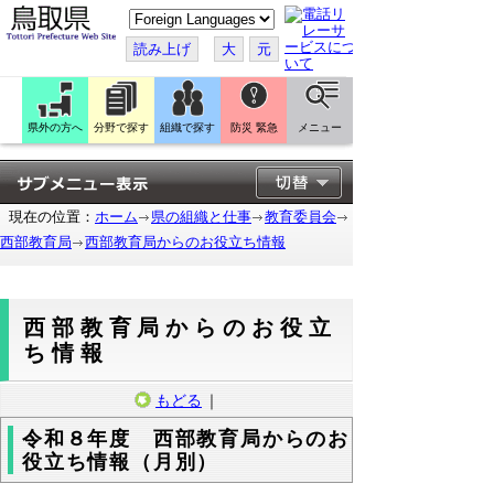
こ
の
ペ
読み上げ
大
元
ー
ジ
を
翻
訳
県外の方へ
分野で探す
組織で探す
防災 緊急
メニュー
す
る
現在の位置：
ホーム
県の組織と仕事
教育委員会
西部教育局
西部教育局からのお役立ち情報
西部教育局からのお役立
ち情報
もどる
｜
令和８年度 西部教育局からのお
役立ち情報（月別）