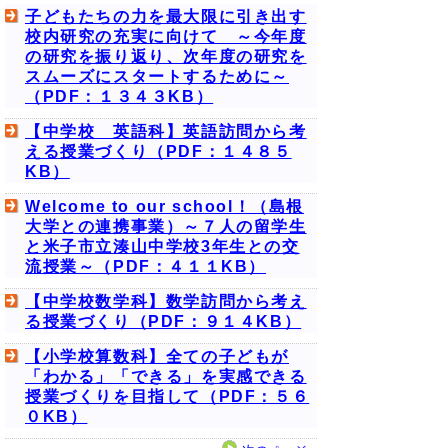
子どもたちの力を最大限に引き出す
校内研究の充実に向けて ～今年度
の研究を振り返り、次年度の研究を
スムーズにスタートするために～
（PDF：１３４３KB）
【中学校 英語科】英語訪問から考
える授業づくり（PDF：１４８５
KB）
Welcome to our school！（島根
大学との連携事業）～７人の留学生
と米子市立湊山中学校3年生との交
流授業～（PDF：４１１KB）
【中学校数学科】数学訪問から考え
る授業づくり（PDF：９１４KB）
【小学校算数科】全ての子どもが
「わかる」「できる」を実感できる
授業づくりを目指して（PDF：５６
０KB）