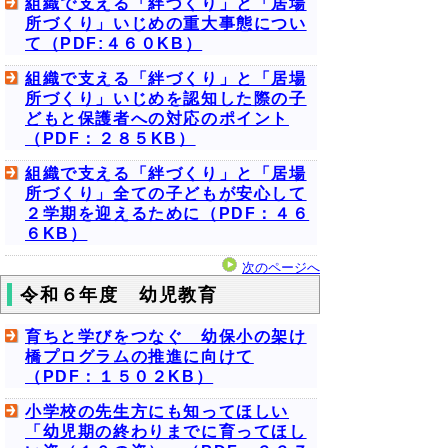
組織で支える「絆づくり」と「居場
所づくり」いじめの重大事態につい
て（PDF:４６０KB）
組織で支える「絆づくり」と「居場
所づくり」いじめを認知した際の子
どもと保護者への対応のポイント
（PDF：２８５KB）
組織で支える「絆づくり」と「居場
所づくり」全ての子どもが安心して
２学期を迎えるために（PDF：４６
６KB）
次のページへ
令和６年度 幼児教育
育ちと学びをつなぐ 幼保小の架け
橋プログラムの推進に向けて
（PDF：１５０２KB）
小学校の先生方にも知ってほしい
「幼児期の終わりまでに育ってほし