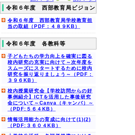
令和６年度 西部教育局ビジョン
令和６年度 西部教育局学校教育担
当の取組（PDF：４８９KB）
令和６年度 各教科等
子どもたちの学力向上を確実に図る
校内研究の充実に向けて～次年度を
スムーズにスタートするために校内
研究を振り返りましょう～（PDF：
３９６KB）
校内授業研究会【学校訪問からの好
事例紹介】ICTを活用した事後研究
会について～Canva（キャンバ）～
（PDF:５６４KB）
情報活用能力の育成に向けて(1)(2)
（PDF:３６０４KB）