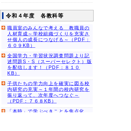
令和４年度 各教科等
職員室のみんなで考える 教職員の
人材育成～学校組織づくりを充実さ
せ個人の成長につなげる～（PDF：
６０９KB）
全国学力・学習状況調査問題より記
述問題S・S（スーパーセレクト）版
を配信します！（PDF：８１０
KB）
子供たちの学力向上を確実に図る校
内研究の充実～１年間の校内研究を
振り返って、次年度へつなぐ～
（PDF：７６８KB）
「本時」で学ぶべきことを焦点化
し、全ての子供に力を付ける！
（PDF：７０３KB）