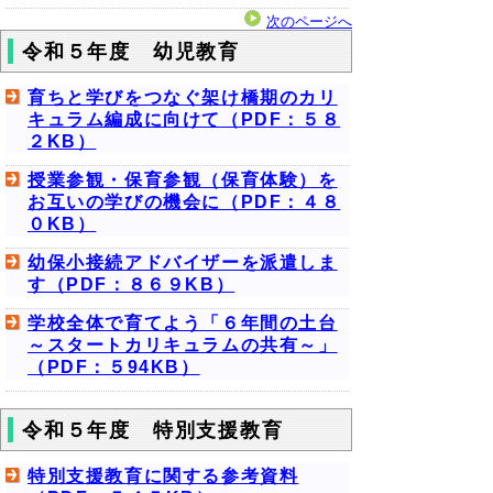
次のページへ
令和５年度 幼児教育
育ちと学びをつなぐ架け橋期のカリ
キュラム編成に向けて（PDF：５８
２KB）
授業参観・保育参観（保育体験）を
お互いの学びの機会に（PDF：４８
０KB）
幼保小接続アドバイザーを派遣しま
す（PDF：８６９KB）
学校全体で育てよう「６年間の土台
～スタートカリキュラムの共有～」
（PDF：５94KB）
令和５年度 特別支援教育
特別支援教育に関する参考資料