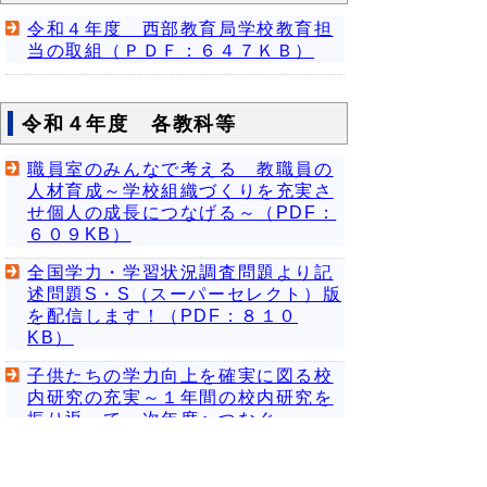
令和４年度 西部教育局学校教育担
当の取組（ＰＤＦ：６４７ＫＢ）
令和４年度 各教科等
職員室のみんなで考える 教職員の
人材育成～学校組織づくりを充実さ
せ個人の成長につなげる～（PDF：
６０９KB）
全国学力・学習状況調査問題より記
述問題S・S（スーパーセレクト）版
を配信します！（PDF：８１０
KB）
子供たちの学力向上を確実に図る校
内研究の充実～１年間の校内研究を
振り返って、次年度へつなぐ～
（PDF：７６８KB）
「本時」で学ぶべきことを焦点化