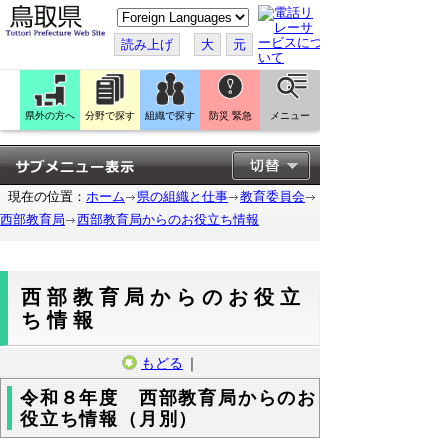
こ
の
ペ
読み上げ
大
元
ー
ジ
を
翻
訳
県外の方へ
分野で探す
組織で探す
防災 緊急
メニュー
す
る
現在の位置：
ホーム
県の組織と仕事
教育委員会
西部教育局
西部教育局からのお役立ち情報
西部教育局からのお役立
ち情報
もどる
｜
令和８年度 西部教育局からのお
役立ち情報（月別）