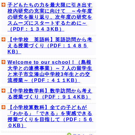
子どもたちの力を最大限に引き出す
校内研究の充実に向けて ～今年度
の研究を振り返り、次年度の研究を
スムーズにスタートするために～
（PDF：１３４３KB）
【中学校 英語科】英語訪問から考
える授業づくり（PDF：１４８５
KB）
Welcome to our school！（島根
大学との連携事業）～７人の留学生
と米子市立湊山中学校3年生との交
流授業～（PDF：４１１KB）
【中学校数学科】数学訪問から考え
る授業づくり（PDF：９１４KB）
【小学校算数科】全ての子どもが
「わかる」「できる」を実感できる
授業づくりを目指して（PDF：５６
０KB）