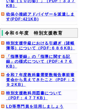
い姿（１０の姿）」（PDF：３３７
KB）
幼保小接続アドバイザーを派遣しま
す(PDF:421KB)
令和６年度 特別支援教育
特別支援学級における引継ぎ（諸帳
簿等）について（PDF:６８６KB）
「指導要録」の「指導に関する記
録」の様式について（PDF:４７６
KB）
令和７年度教科書需要数報告事前審
査会から見えてきたこと（PDF：２
９２KB）
特別支援教科用図書について
（PDF：４７７KB）
LD等専門員を活用しましょう