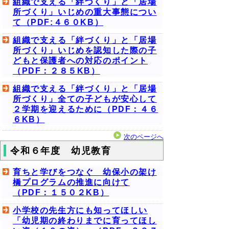
組織で支える「絆づくり」と「居場
所づくり」いじめの重大事態につい
て（PDF:４６０KB）
組織で支える「絆づくり」と「居場
所づくり」いじめを認知した際の子
どもと保護者への対応のポイント
（PDF：２８５KB）
組織で支える「絆づくり」と「居場
所づくり」全ての子どもが安心して
２学期を迎えるために（PDF：４６
６KB）
次のページへ
令和６年度 幼児教育
育ちと学びをつなぐ 幼保小の架け
橋プログラムの推進に向けて
（PDF：１５０２KB）
小学校の先生方にも知ってほしい
「幼児期の終わりまでに育ってほし