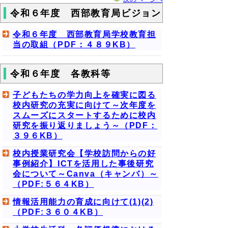
令和６年度 西部教育局ビジョン
令和６年度 西部教育局学校教育担
当の取組（PDF：４８９KB）
令和６年度 各教科等
子どもたちの学力向上を確実に図る
校内研究の充実に向けて～次年度を
スムーズにスタートするために校内
研究を振り返りましょう～（PDF：
３９６KB）
校内授業研究会【学校訪問からの好
事例紹介】ICTを活用した事後研究
会について～Canva（キャンバ）～
（PDF:５６４KB）
情報活用能力の育成に向けて(1)(2)
（PDF:３６０４KB）