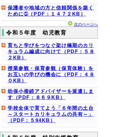
保護者や地域の方と信頼関係を築く
ために➀（PDF：１４７２KB）
次のページへ
令和５年度 幼児教育
育ちと学びをつなぐ架け橋期のカリ
キュラム編成に向けて（PDF：５８
２KB）
授業参観・保育参観（保育体験）を
お互いの学びの機会に（PDF：４８
０KB）
幼保小接続アドバイザーを派遣しま
す（PDF：８６９KB）
学校全体で育てよう「６年間の土台
～スタートカリキュラムの共有～」
（PDF：５94KB）