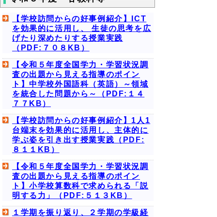
【学校訪問からの好事例紹介】ICT
を効果的に活用し、 生徒の思考を広
げたり深めたりする授業実践
（PDF:７０８KB）
【令和５年度全国学力・学習状況調
査の出題から見える指導のポイン
ト】中学校外国語科（英語）～領域
を統合した問題から～（PDF:１４
７７KB）
【学校訪問からの好事例紹介】1人1
台端末を効果的に活用し、主体的に
学ぶ姿を引き出す授業実践（PDF:
８１１KB）
【令和５年度全国学力・学習状況調
査の出題から見える指導のポイン
ト】小学校算数科で求められる「説
明する力」（PDF:５１３KB）
１学期を振り返り、２学期の学級経