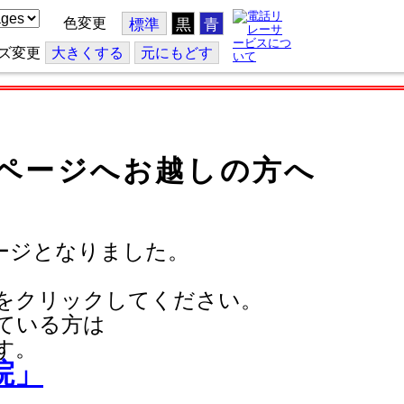
色変更
標準
黒
青
ズ変更
大
きくする
元
にもどす
ページへお越しの方へ
ージとなりました。
をクリックしてください。
ている方は
す。
院」