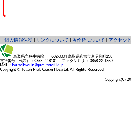
と
個人情報保護
|
リンクについて
|
著作権について
|
アクセシ
り
ネ
ッ
鳥取県立厚生病院
〒682-0804 鳥取県倉吉市東昭和町150
電話番号（代表）：
0858-22-8181
ファクシミリ ：0858-22-1350
ト
Mail ：
kouseibyouin@pref.tottori.lg.jp
へ
Copyright © Tottori Pref.Kousei Hospital, All Rights Reserved.
の
Copyright(C) 