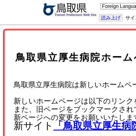
こ
の
ペ
ー
読み上げ
サイ
ジ
を
翻
訳
す
る
鳥取県立厚生病院ホーム
鳥取県立厚生病院は新しいホームペ
新しいホームページは以下のリンク
また、旧ページをブックマークされ
新ページへの変更をお願いいたしま
新サイト
「鳥取県立厚生病