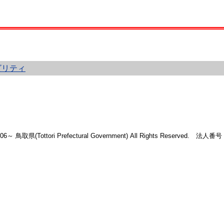
ビリティ
2006～ 鳥取県(Tottori Prefectural Government) All Rights Reserved. 法人番号