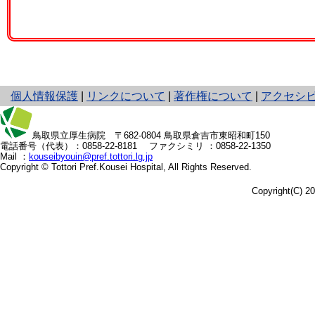
と
個人情報保護
|
リンクについて
|
著作権について
|
アクセシ
り
ネ
ッ
鳥取県立厚生病院
〒682-0804 鳥取県倉吉市東昭和町150
電話番号（代表）：
0858-22-8181
ファクシミリ ：0858-22-1350
ト
Mail ：
kouseibyouin@pref.tottori.lg.jp
へ
Copyright © Tottori Pref.Kousei Hospital, All Rights Reserved.
の
Copyright(C) 