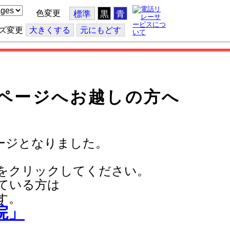
色変更
標準
黒
青
ズ変更
大
きくする
元
にもどす
ページへお越しの方へ
ージとなりました。
をクリックしてください。
ている方は
す。
院」