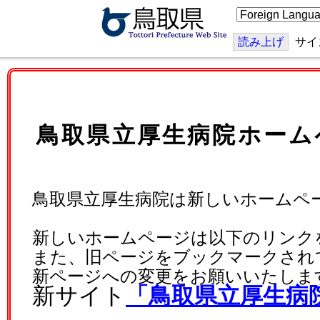
こ
の
ペ
ー
読み上げ
サイ
ジ
を
翻
訳
す
る
鳥取県立厚生病院ホーム
鳥取県立厚生病院は新しいホームペ
新しいホームページは以下のリンク
また、旧ページをブックマークされ
新ページへの変更をお願いいたしま
新サイト
「鳥取県立厚生病