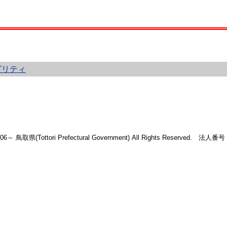
ビリティ
2006～ 鳥取県(Tottori Prefectural Government) All Rights Reserved. 法人番号