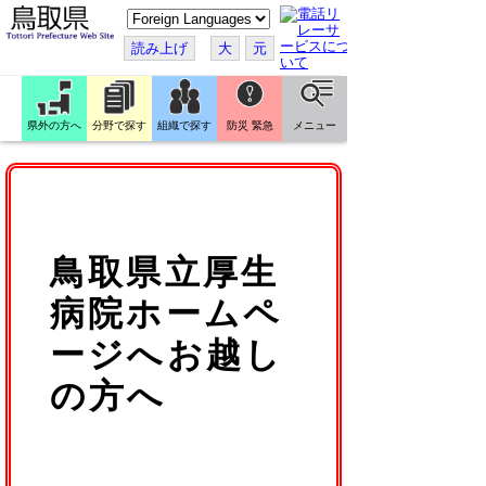
こ
の
ペ
読み上げ
大
元
ー
ジ
を
翻
訳
県外の方へ
分野で探す
組織で探す
防災 緊急
メニュー
す
る
鳥取県立厚生
病院ホームペ
ージへお越し
の方へ