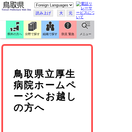
こ
の
ペ
読み上げ
大
元
ー
ジ
を
翻
訳
県外の方へ
分野で探す
組織で探す
防災 緊急
メニュー
す
る
鳥取県立厚生
病院ホームペ
ージへお越し
の方へ