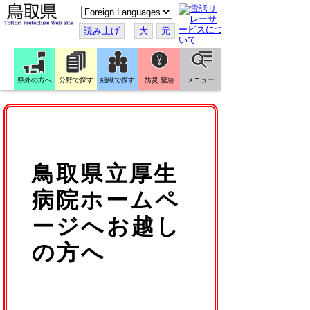
こ
の
ペ
読み上げ
大
元
ー
ジ
を
翻
訳
県外の方へ
分野で探す
組織で探す
防災 緊急
メニュー
す
る
鳥取県立厚生
病院ホームペ
ージへお越し
の方へ