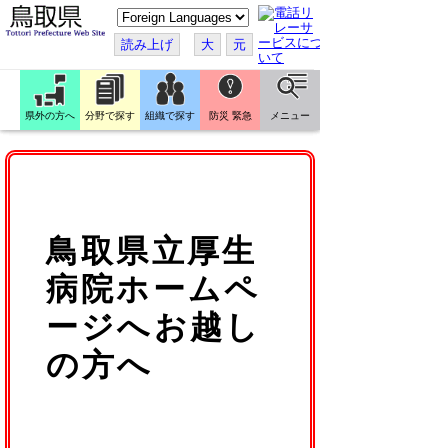
こ
の
ペ
読み上げ
大
元
ー
ジ
を
翻
訳
県外の方へ
分野で探す
組織で探す
防災 緊急
メニュー
す
る
鳥取県立厚生
病院ホームペ
ージへお越し
の方へ