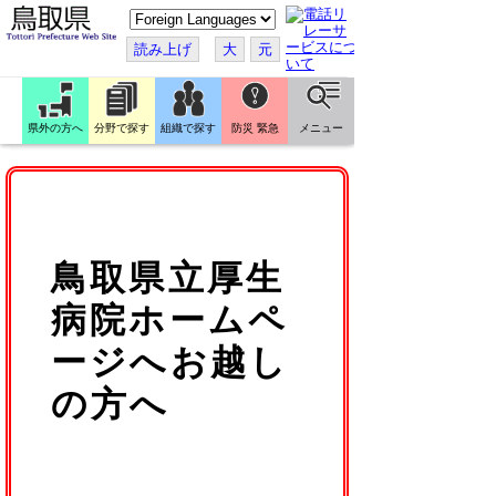
こ
の
ペ
読み上げ
大
元
ー
ジ
を
翻
訳
県外の方へ
分野で探す
組織で探す
防災 緊急
メニュー
す
る
鳥取県立厚生
病院ホームペ
ージへお越し
の方へ