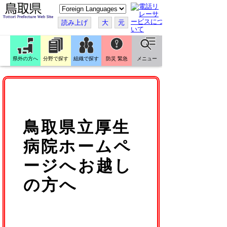
こ
の
ペ
読み上げ
大
元
ー
ジ
を
翻
訳
県外の方へ
分野で探す
組織で探す
防災 緊急
メニュー
す
る
鳥取県立厚生
病院ホームペ
ージへお越し
の方へ