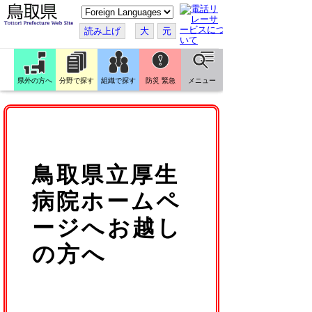
こ
の
ペ
読み上げ
大
元
ー
ジ
を
翻
訳
県外の方へ
分野で探す
組織で探す
防災 緊急
メニュー
す
る
鳥取県立厚生
病院ホームペ
ージへお越し
の方へ