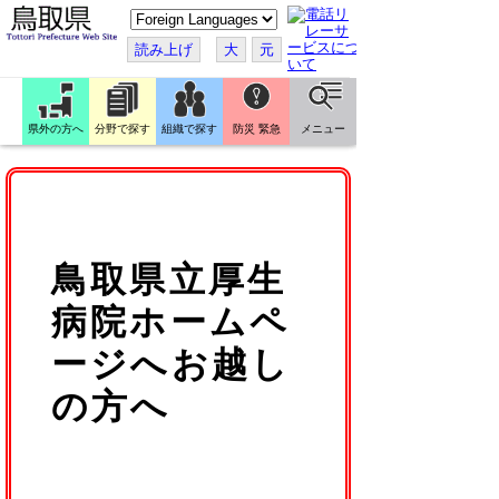
こ
の
ペ
読み上げ
大
元
ー
ジ
を
翻
訳
県外の方へ
分野で探す
組織で探す
防災 緊急
メニュー
す
る
鳥取県立厚生
病院ホームペ
ージへお越し
の方へ