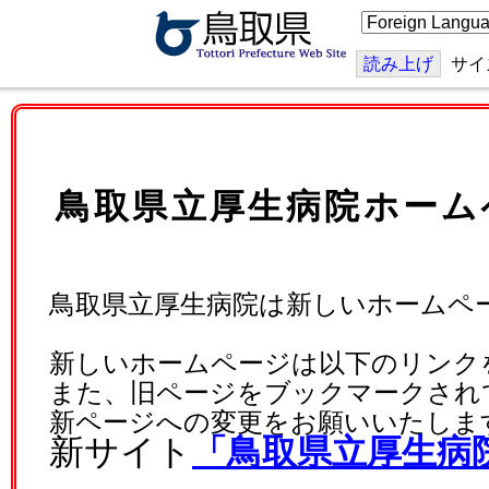
こ
の
ペ
ー
読み上げ
サイ
ジ
を
翻
訳
す
る
鳥取県立厚生病院ホーム
鳥取県立厚生病院は新しいホームペ
新しいホームページは以下のリンク
また、旧ページをブックマークされ
新ページへの変更をお願いいたしま
新サイト
「鳥取県立厚生病