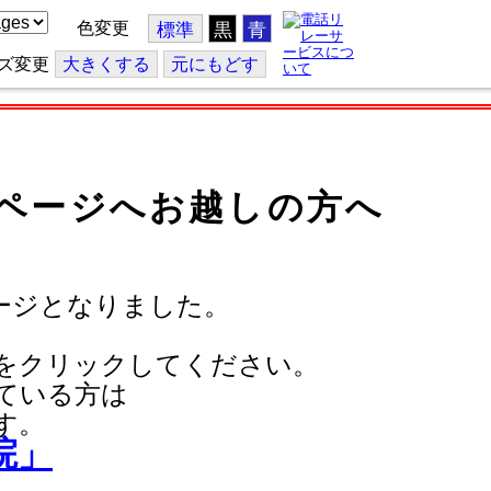
色変更
標準
黒
青
ズ変更
大
きくする
元
にもどす
ページへお越しの方へ
ージとなりました。
をクリックしてください。
ている方は
す。
院」