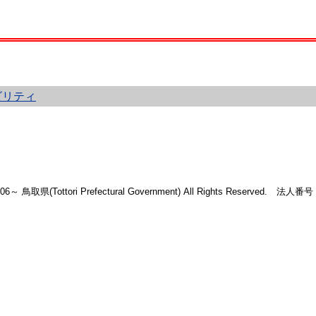
ビリティ
2006～ 鳥取県(Tottori Prefectural Government) All Rights Reserved. 法人番号