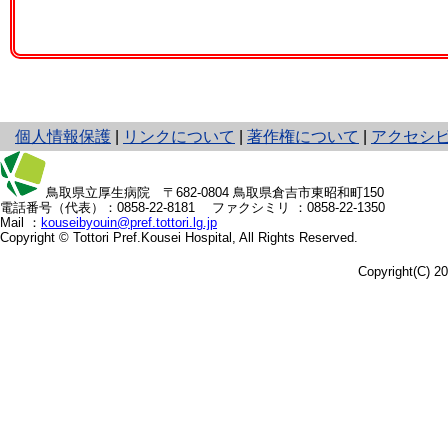
と
個人情報保護
|
リンクについて
|
著作権について
|
アクセシ
り
ネ
ッ
鳥取県立厚生病院
〒682-0804 鳥取県倉吉市東昭和町150
電話番号（代表）：
0858-22-8181
ファクシミリ ：0858-22-1350
ト
Mail ：
kouseibyouin@pref.tottori.lg.jp
へ
Copyright © Tottori Pref.Kousei Hospital, All Rights Reserved.
の
Copyright(C) 