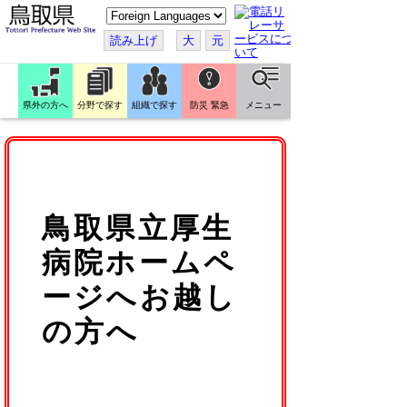
こ
の
ペ
読み上げ
大
元
ー
ジ
を
翻
訳
県外の方へ
分野で探す
組織で探す
防災 緊急
メニュー
す
る
鳥取県立厚生
病院ホームペ
ージへお越し
の方へ