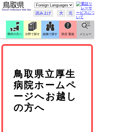
こ
の
ペ
読み上げ
大
元
ー
ジ
を
翻
訳
県外の方へ
分野で探す
組織で探す
防災 緊急
メニュー
す
る
鳥取県立厚生
病院ホームペ
ージへお越し
の方へ