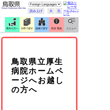
こ
の
ペ
読み上げ
大
元
ー
ジ
を
翻
訳
県外の方へ
分野で探す
組織で探す
防災 緊急
メニュー
す
る
鳥取県立厚生
病院ホームペ
ージへお越し
の方へ