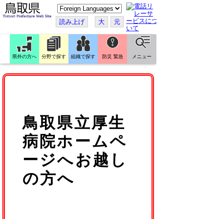
こ
の
ペ
読み上げ
大
元
ー
ジ
を
翻
訳
県外の方へ
分野で探す
組織で探す
防災 緊急
メニュー
す
る
鳥取県立厚生
病院ホームペ
ージへお越し
の方へ