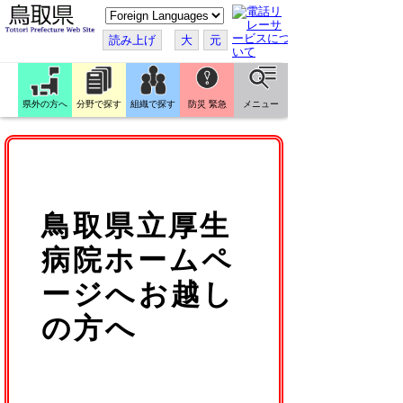
こ
の
ペ
読み上げ
大
元
ー
ジ
を
翻
訳
県外の方へ
分野で探す
組織で探す
防災 緊急
メニュー
す
る
鳥取県立厚生
病院ホームペ
ージへお越し
の方へ