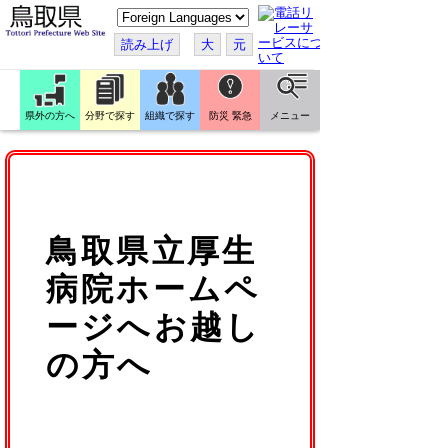
こ
の
ペ
読み上げ
大
元
ー
ジ
を
翻
訳
県外の方へ
分野で探す
組織で探す
防災 緊急
メニュー
す
る
鳥取県立厚生
病院ホームペ
ージへお越し
の方へ