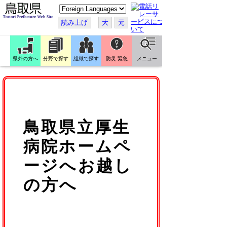
こ
の
ペ
読み上げ
大
元
ー
ジ
を
翻
訳
県外の方へ
分野で探す
組織で探す
防災 緊急
メニュー
す
る
鳥取県立厚生
病院ホームペ
ージへお越し
の方へ