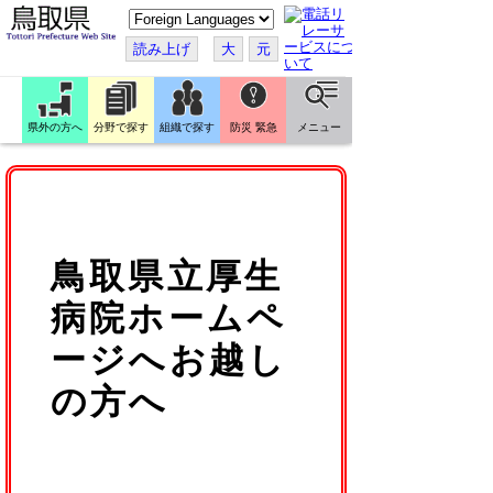
こ
の
ペ
読み上げ
大
元
ー
ジ
を
翻
訳
県外の方へ
分野で探す
組織で探す
防災 緊急
メニュー
す
る
鳥取県立厚生
病院ホームペ
ージへお越し
の方へ