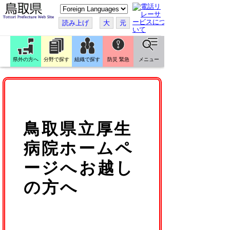
こ
の
ペ
読み上げ
大
元
ー
ジ
を
翻
訳
県外の方へ
分野で探す
組織で探す
防災 緊急
メニュー
す
る
鳥取県立厚生
病院ホームペ
ージへお越し
の方へ