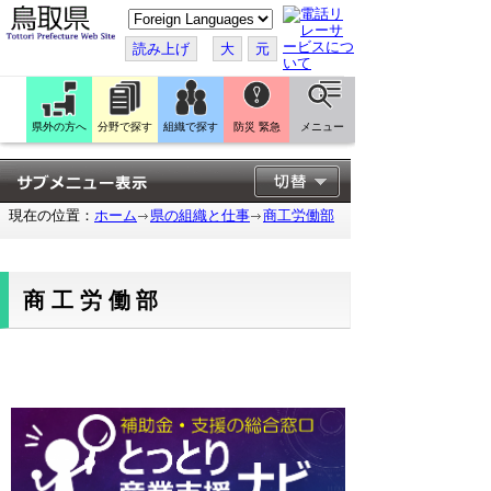
こ
の
ペ
読み上げ
大
元
ー
ジ
を
翻
訳
県外の方へ
分野で探す
組織で探す
防災 緊急
メニュー
す
る
現在の位置：
ホーム
県の組織と仕事
商工労働部
商工労働部