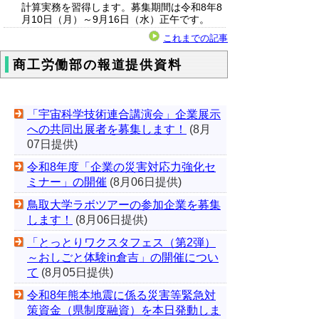
計算実務を習得します。募集期間は令和8年8
月10日（月）～9月16日（水）正午です。
これまでの記事
商工労働部の報道提供資料
「宇宙科学技術連合講演会」企業展示
への共同出展者を募集します！
(8月
07日提供)
令和8年度「企業の災害対応力強化セ
ミナー」の開催
(8月06日提供)
鳥取大学ラボツアーの参加企業を募集
します！
(8月06日提供)
「とっとりワクスタフェス（第2弾）
～おしごと体験in倉吉」の開催につい
て
(8月05日提供)
令和8年熊本地震に係る災害等緊急対
策資金（県制度融資）を本日発動しま