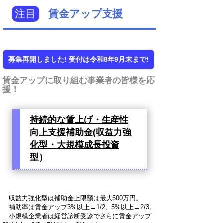
注目
賃金アップ支援
募集再開しました! 受付は令和8年9月末まで!
賃金アップに取り組む事業者の皆様を応
援！
持続的な賃上げ・生産性
向上支援補助金(収益力強
化型・大規模成長投資
型）
収益力強化型は補助金上限額は最大500万円。
補助率は賃金アップ3%以上→1/2、5%以上→2/3。
小規模企業者は経営診断受診でさらに賃金アップ