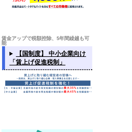
賃金アップで税額控除、5年間繰越も可
能
【国制度】 中小企業向け
「賃上げ促進税制」