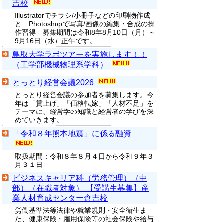
吉校
Illustratorでチラシ/小冊子などの印刷物作成
と Photoshopで写真/画像の編集・合成の操
作習得 募集期間は令和8年8月10日（月）～
9月16日（水）正午です。
鳥取大学ラボツアーを実施します！！
（工学部機械物理系学科）
とっとり経営会議2026
とっとり経営会議の参加者を募集します。今
年は「賃上げ」「価格転嫁」「人材不足」を
テーマに、経営学の知識と経営者の学びを深
めていきます。
「令和８年熊本地震」に係る融資
取扱期間：令和８年８月４日から令和９年３
月３１日
ビジネスキャリア科（労務管理）（中
部）（在職者対象） 【受講生募集】産
業人材育成センター倉吉校
労働基準法等法律や就業規則・安全衛生ま
た、健康保険・雇用保険等の社会保険や給与