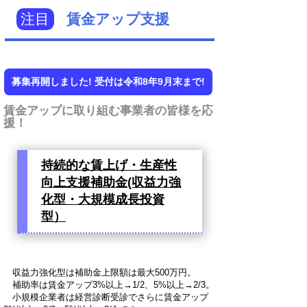
注目
賃金アップ支援
募集再開しました! 受付は令和8年9月末まで!
賃金アップに取り組む事業者の皆様を応
援！
持続的な賃上げ・生産性
向上支援補助金(収益力強
化型・大規模成長投資
型）
収益力強化型は補助金上限額は最大500万円。
補助率は賃金アップ3%以上→1/2、5%以上→2/3。
小規模企業者は経営診断受診でさらに賃金アップ