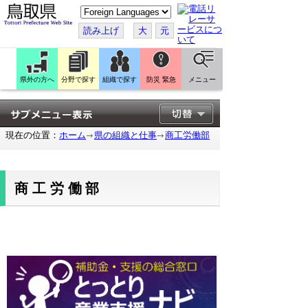
こ
の
ペ
読み上げ
大
元
ー
ジ
を
翻
訳
県外の方へ
分野で探す
組織で探す
防災 緊急
メニュー
す
る
現在の位置：
ホーム
県の組織と仕事
商工労働部
商工労働部