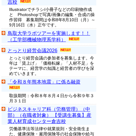
吉校
Illustratorでチラシ/小冊子などの印刷物作成
と Photoshopで写真/画像の編集・合成の操
作習得 募集期間は令和8年8月10日（月）～
9月16日（水）正午です。
鳥取大学ラボツアーを実施します！！
（工学部機械物理系学科）
とっとり経営会議2026
とっとり経営会議の参加者を募集します。今
年は「賃上げ」「価格転嫁」「人材不足」を
テーマに、経営学の知識と経営者の学びを深
めていきます。
「令和８年熊本地震」に係る融資
取扱期間：令和８年８月４日から令和９年３
月３１日
ビジネスキャリア科（労務管理）（中
部）（在職者対象） 【受講生募集】産
業人材育成センター倉吉校
労働基準法等法律や就業規則・安全衛生ま
た、健康保険・雇用保険等の社会保険や給与