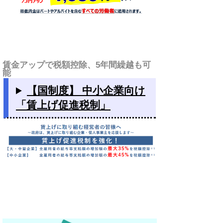
賃金アップで税額控除、5年間繰越も可
能
【国制度】 中小企業向け
「賃上げ促進税制」