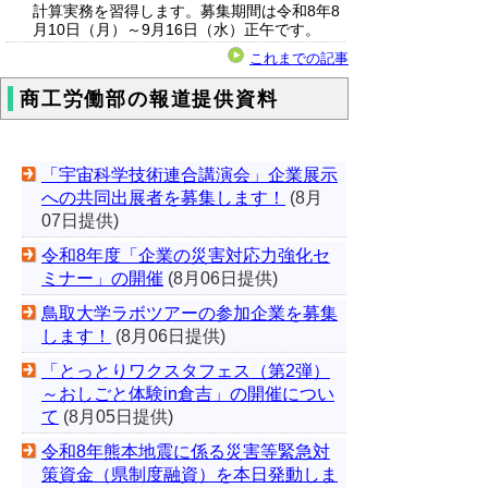
計算実務を習得します。募集期間は令和8年8
月10日（月）～9月16日（水）正午です。
これまでの記事
商工労働部の報道提供資料
「宇宙科学技術連合講演会」企業展示
への共同出展者を募集します！
(8月
07日提供)
令和8年度「企業の災害対応力強化セ
ミナー」の開催
(8月06日提供)
鳥取大学ラボツアーの参加企業を募集
します！
(8月06日提供)
「とっとりワクスタフェス（第2弾）
～おしごと体験in倉吉」の開催につい
て
(8月05日提供)
令和8年熊本地震に係る災害等緊急対
策資金（県制度融資）を本日発動しま