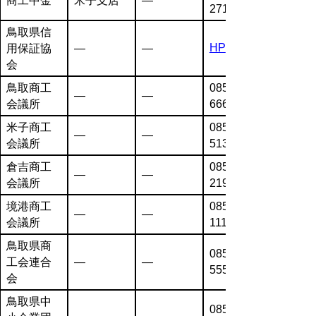
商工中金
米子支店
―
2711
鳥取県信
HP
用保証協
―
―
会
鳥取商工
0857-26-
―
―
会議所
6666
米子商工
0859-22-
―
―
会議所
5131
倉吉商工
0858-22-
―
―
会議所
2191
境港商工
0859-44-
―
―
会議所
1111
鳥取県商
0857-31-
工会連合
―
―
5555
会
鳥取県中
0857-26-