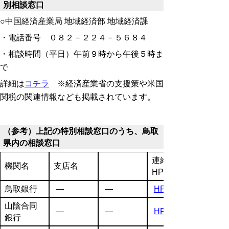
別相談窓口
○中国経済産業局 地域経済部 地域経済課
・電話番号 ０８２－２２４－５６８４
・相談時間（平日）午前９時から午後５時ま
で
詳細は
コチラ
※経済産業省の支援策や米国
関税の関連情報なども掲載されています。
（参考）上記の特別相談窓口のうち、鳥取
県内の相談窓口
連絡先、
機関名
支店名
HP
鳥取銀行
―
―
HP
山陰合同
―
―
HP
銀行