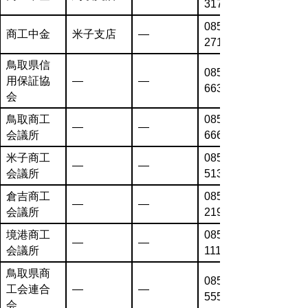
3171
0859-34-
商工中金
米子支店
―
2711
鳥取県信
0857-26-
用保証協
―
―
6631
会
鳥取商工
0857-26-
―
―
会議所
6666
米子商工
0859-22-
―
―
会議所
5131
倉吉商工
0858-22-
―
―
会議所
2191
境港商工
0859-44-
―
―
会議所
1111
鳥取県商
0857-31-
工会連合
―
―
5555
会