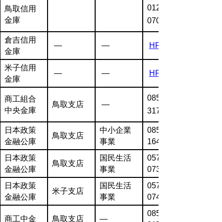
0120-600-
鳥取信用
金庫
070
倉吉信用
―
―
HP
金庫
米子信用
―
―
HP
金庫
0857-22-
商工組合
鳥取支店
―
中央金庫
3171
日本政策
中小企業
0857-23-
鳥取支店
金融公庫
事業
1641
日本政策
国民生活
0570-
鳥取支店
金融公庫
事業
073246
日本政策
国民生活
0570-
米子支店
金融公庫
事業
074563
0857-22-
商工中金
鳥取支店
―