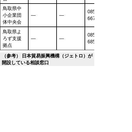
鳥取県中
0857-26-
小企業団
―
―
6671
体中央会
鳥取県よ
0857-31-
ろず支援
―
―
6851
拠点
（参考） 日本貿易振興機構（ジェトロ）が
開設している相談窓口
○ジェトロ鳥取
・電話番号 0857-52-4335
・詳細は
コチラ
（米国関税措置等に伴う日本
企業相談窓口※）
※ジェトロ本部には、北米地域等を専門と
する専門家が配置され、広く日本企業からの
個別相談対応に当たられています。