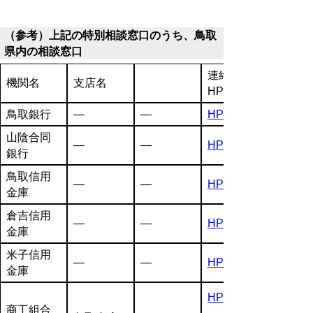
（参考）上記の特別相談窓口のうち、鳥取
県内の相談窓口
連絡先、
機関名
支店名
HP
鳥取銀行
―
―
HP
山陰合同
―
―
HP
銀行
鳥取信用
―
―
HP
金庫
倉吉信用
―
―
HP
金庫
米子信用
―
―
HP
金庫
HP
商工組合