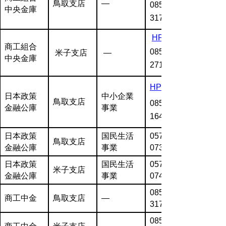
鳥取支店
―
0857-22-
中央金庫
3171
HP
商工組合
0859-34-
米子支店
―
中央金庫
2711
HP
日本政策
中小企業
鳥取支店
0857-23-
金融公庫
事業
1641
日本政策
国民生活
0570-
鳥取支店
金融公庫
事業
073246
日本政策
国民生活
0570-
米子支店
金融公庫
事業
074563
0857-22-
商工中金
鳥取支店
―
3171
0859-34-