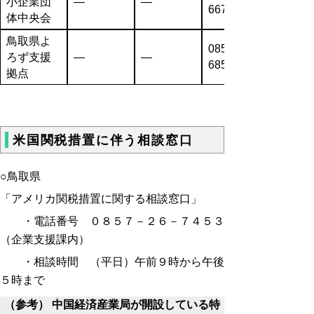
小企業団
―
―
6671
体中央会
鳥取県よ
0857-31-
ろず支援
―
―
6851
拠点
米国関税措置に伴う相談窓口
○鳥取県
「アメリカ関税措置に関する相談窓口」
・電話番号 ０８５７－２６－７４５３
（企業支援課内）
・相談時間 （平日）午前９時から午後
５時まで
（参考） 中国経済産業局が開設している特