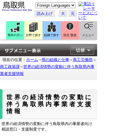
こ
の
ペ
読み上げ
大
元
ー
ジ
を
翻
訳
県外の方へ
分野で探す
組織で探す
防災 緊急
メニュー
す
る
現在の位置：
ホーム
県の組織と仕事
商工労働部
商工政策課
世界の経済情勢の変動に伴う鳥取県内事
業者支援情報
世界の経済情勢の変動に
伴う鳥取県内事業者支援
情報
世界の経済情勢の変動に伴う鳥取県内の事業者向け
相談窓口・支援制度です。