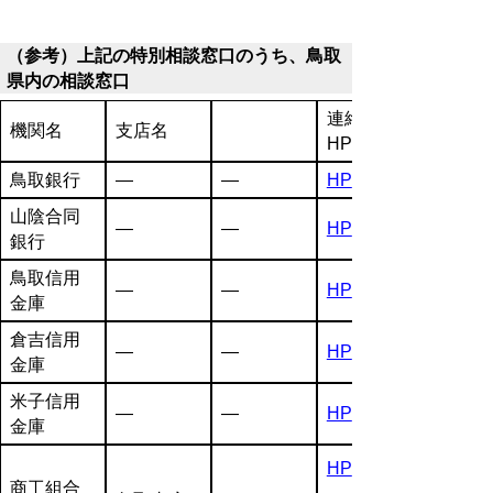
（参考）上記の特別相談窓口のうち、鳥取
県内の相談窓口
連絡先、
機関名
支店名
HP
鳥取銀行
―
―
HP
山陰合同
―
―
HP
銀行
鳥取信用
―
―
HP
金庫
倉吉信用
―
―
HP
金庫
米子信用
―
―
HP
金庫
HP
商工組合