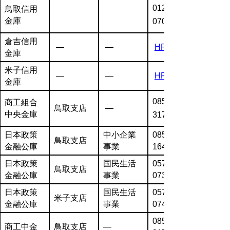
0120-600-
鳥取信用
金庫
070
倉吉信用
―
―
HP
金庫
米子信用
―
―
HP
金庫
0857-22-
商工組合
鳥取支店
―
中央金庫
3171
日本政策
中小企業
0857-23-
鳥取支店
金融公庫
事業
1641
日本政策
国民生活
0570-
鳥取支店
金融公庫
事業
073246
日本政策
国民生活
0570-
米子支店
金融公庫
事業
074563
0857-22-
商工中金
鳥取支店
―