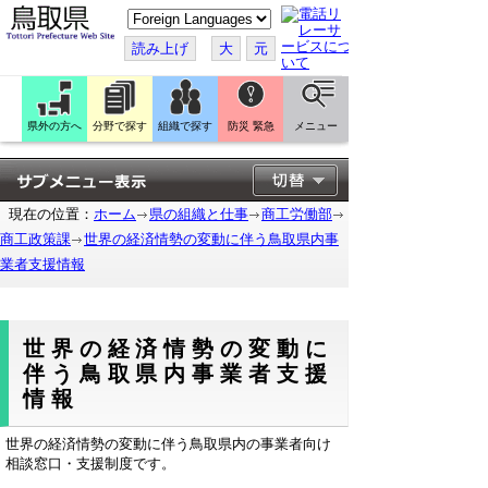
こ
の
ペ
読み上げ
大
元
ー
ジ
を
翻
訳
県外の方へ
分野で探す
組織で探す
防災 緊急
メニュー
す
る
現在の位置：
ホーム
県の組織と仕事
商工労働部
商工政策課
世界の経済情勢の変動に伴う鳥取県内事
業者支援情報
世界の経済情勢の変動に
伴う鳥取県内事業者支援
情報
世界の経済情勢の変動に伴う鳥取県内の事業者向け
相談窓口・支援制度です。