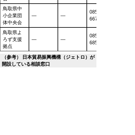
鳥取県中
0857-26-
小企業団
―
―
6671
体中央会
鳥取県よ
0857-31-
ろず支援
―
―
6851
拠点
（参考） 日本貿易振興機構（ジェトロ）が
開設している相談窓口
○ジェトロ鳥取
・電話番号 0857-52-4335
・詳細は
コチラ
（米国関税措置等に伴う日本
企業相談窓口※）
※ジェトロ本部には、北米地域等を専門と
する専門家が配置され、広く日本企業からの
個別相談対応に当たられています。