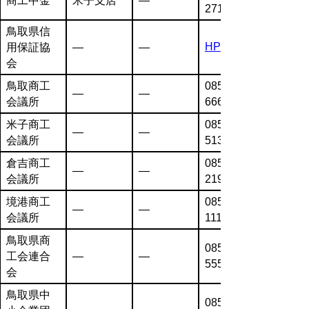
商工中金
米子支店
―
2711
鳥取県信
HP
用保証協
―
―
会
鳥取商工
0857-26-
―
―
会議所
6666
米子商工
0859-22-
―
―
会議所
5131
倉吉商工
0858-22-
―
―
会議所
2191
境港商工
0859-44-
―
―
会議所
1111
鳥取県商
0857-31-
工会連合
―
―
5555
会
鳥取県中
0857-26-