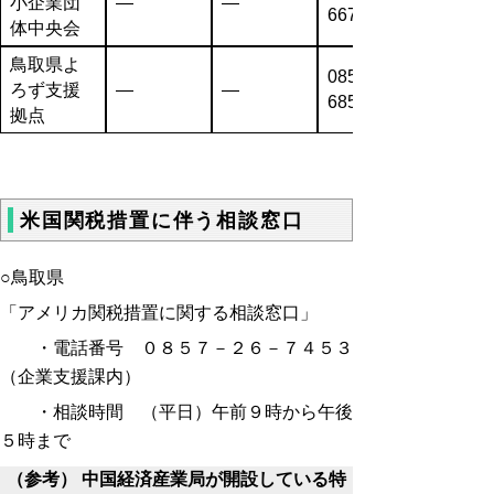
小企業団
―
―
6671
体中央会
鳥取県よ
0857-31-
ろず支援
―
―
6851
拠点
米国関税措置に伴う相談窓口
○鳥取県
「アメリカ関税措置に関する相談窓口」
・電話番号 ０８５７－２６－７４５３
（企業支援課内）
・相談時間 （平日）午前９時から午後
５時まで
（参考） 中国経済産業局が開設している特