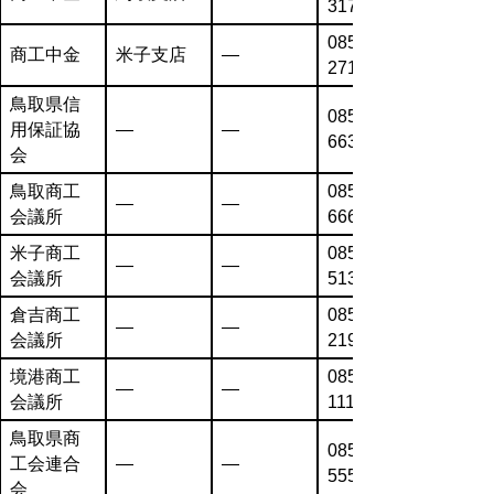
3171
0859-34-
商工中金
米子支店
―
2711
鳥取県信
0857-26-
用保証協
―
―
6631
会
鳥取商工
0857-26-
―
―
会議所
6666
米子商工
0859-22-
―
―
会議所
5131
倉吉商工
0858-22-
―
―
会議所
2191
境港商工
0859-44-
―
―
会議所
1111
鳥取県商
0857-31-
工会連合
―
―
5555
会