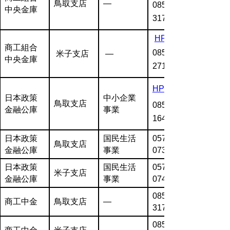
鳥取支店
―
0857-22-
中央金庫
3171
HP
商工組合
0859-34-
米子支店
―
中央金庫
2711
HP
日本政策
中小企業
鳥取支店
0857-23-
金融公庫
事業
1641
日本政策
国民生活
0570-
鳥取支店
金融公庫
事業
073246
日本政策
国民生活
0570-
米子支店
金融公庫
事業
074563
0857-22-
商工中金
鳥取支店
―
3171
0859-34-