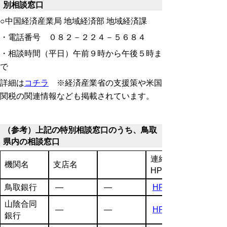
別相談窓口
○中国経済産業局 地域経済部 地域経済課
・電話番号 ０８２－２２４－５６８４
・相談時間（平日）午前９時から午後５時ま
で
詳細は
コチラ
※経済産業省の支援策や米国
関税の関連情報なども掲載されています。
（参考）上記の特別相談窓口のうち、鳥取
県内の相談窓口
連絡先、
機関名
支店名
HP
鳥取銀行
―
―
HP
山陰合同
―
―
HP
銀行