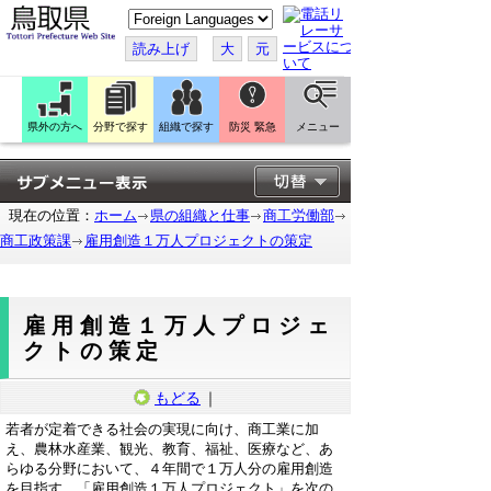
こ
の
ペ
読み上げ
大
元
ー
ジ
を
翻
訳
県外の方へ
分野で探す
組織で探す
防災 緊急
メニュー
す
る
現在の位置：
ホーム
県の組織と仕事
商工労働部
商工政策課
雇用創造１万人プロジェクトの策定
雇用創造１万人プロジェ
クトの策定
もどる
｜
若者が定着できる社会の実現に向け、商工業に加
え、農林水産業、観光、教育、福祉、医療など、あ
らゆる分野において、４年間で１万人分の雇用創造
を目指す、「雇用創造１万人プロジェクト」を次の