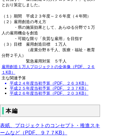
とおり策定しました。
（１）期間 平成２３年度～２６年度（４年間）
（２）雇用創造の考え方
・県の施策効果として、あらゆる分野で１万
人の雇用機会を創造
・可能な限り「良質な雇用」を目指す
（３）目標 雇用創造目標 １万人
（産業分野８千人、医療・福祉・教育
分野２千人）
緊急雇用対策 ５千人
雇用創造１万人プロジェクトの全体像（PDF、２６
１KB）
主な関連予算
平成２４年度当初予算（PDF、２６３KB）
平成２５年度当初予算（PDF、２３７KB）
平成２６年度当初予算（PDF、２０３KB）
本編
表紙、プロジェクトのコンセプト・推進スキ
ームなど（PDF、９７７KB）