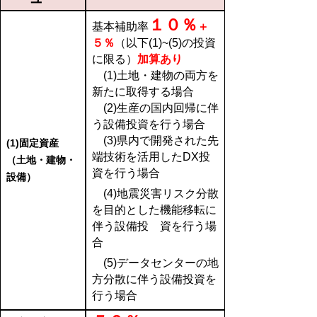
１０％
基本補助率
＋
５％
（以下(1)~(5)の投資
に限る）
加算あり
(1)土地・建物の両方を
新たに取得する場合
(2)生産の国内回帰に伴
う設備投資を行う場合
(3)県内で開発された先
(1)固定資産
端技術を活用したDX投
（土地・建物・
資を行う場合
設備）
(4)地震災害リスク分散
を目的とした機能移転に
伴う設備投
資を行う場
合
(5)データセンターの地
方分散に伴う設備投資を
行う場合