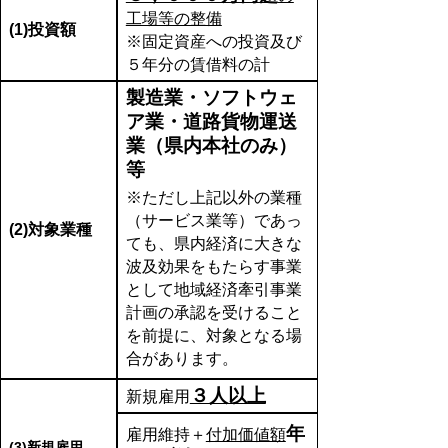
工場等の整備
(1)投資額
※固定資産への投資及び
５年分の賃借料の計
製造業・ソフトウェ
ア業・道路貨物運送
業（県内本社のみ）
等
※ただし上記以外の業種
（サービス業等）であっ
(2)対象業種
ても、県内経済に大きな
波及効果をもたらす事業
として地域経済牽引事業
計画の承認を受けること
を前提に、対象となる場
合があります。
３人以上
新規雇用
年
雇用維持＋
付加価値額
(3)新規雇用