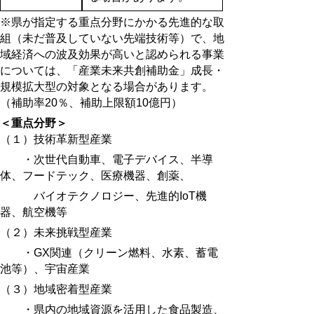
※県が指定する重点分野にかかる先進的な取
組（未だ普及していない先端技術等）で、地
域経済への波及効果が高いと認められる事業
については、「産業未来共創補助金」成長・
規模拡大型の対象となる場合があります。
（補助率20％、補助上限額10億円）
＜
重点分野＞
（１）技術革新型産業
・次世代自動車、電子デバイス、半導
体、フードテック、医療機器、創薬、
バイオテクノロジー、
先進的IoT機
器、航空機等
（２）未来挑戦型産業
・GX関連（クリーン燃料、水素、蓄電
池等）、宇宙産業
（３）地域密着型産業
・県内の地域資源を活用した食品製造、