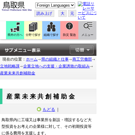
こ
の
ペ
読み上げ
大
元
ー
ジ
を
翻
訳
県外の方へ
分野で探す
組織で探す
防災 緊急
メニュー
す
る
現在の位置：
ホーム
県の組織と仕事
商工労働部
立地戦略課
企業立地への支援・企業誘致の取組み
産業未来共創補助金
産業未来共創補助金
もどる
｜
鳥取県内に工場又は事業所を新設・増設するなど大
型投資をお考えの企業様に対して、その初期投資等
に係る費用を支援します。