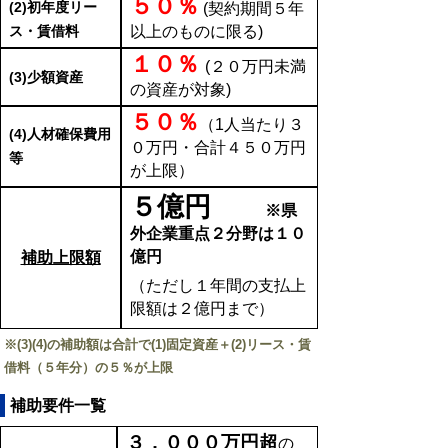
５０％
(2)初年度リー
(契約期間５年
ス・賃借料
以上のものに限る)
１０％
(２０万円未満
(3)少額資産
の資産が対象)
５０％
（1人当たり３
(4)人材確保費用
０万円・合計４５０万円
等
が上限）
５億円
※県
外企業重点２分野は１０
億円
補助上限額
（ただし１年間の支払上
限額は２億円まで）
※(3)(4)の補助額は合計で(1)固定資産＋(2)リース・賃
借料（５年分）の５％が上限
補助要件一覧
３，０００万円超
の