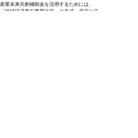
産業未来共創補助金を活用するためには、
「地域経済牽引事業計画」の作成・承認が必
要な場合があります。
計画の承認を受けるための要件等、詳細につ
いては以下の資料をご覧ください。
「地域経済牽引事業計画」について
(pdf:780KB)
また、計画申請のための指定様式がありま
す。詳しくはお問い合わせください。
「地域経済牽引事業計画」とは？
「地域未来投資促進法」
に基づき、製造業を
はじめとした幅広い分野において、高い付加
価値を創出し、
地域の事業者に対する経済的
波及効果を及ぼす取組＝「地域経済牽引事
業」
を推進するための計画です。
計画承認を受けると、税制（国・県・市町
村）、金融（日本政策金融公庫）、国補助事