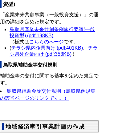
資型）
「産業未来共創事業（一般投資支援）」の運
用の詳細を定めた規定です。
鳥取県産業未来共創条例施行要綱(一般
投資型) (pdf:198KB)
（様式は
こちらのページ
です。
(
チラシ県内企業向け (pdf:401KB)
、
チラ
シ県外企業向け (pdf:353KB)
)
鳥取県補助金等交付規則
補助金等の交付に関する基本を定めた規定で
す。
鳥取県補助金等交付規則（鳥取県例規集
の該当ページのリンクです。）
地域経済牽引事業計画の作成