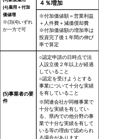
４％増加
(4)雇用＋付加
価値増
※付加価値額＝営業利益
※(3)(4)いずれ
＋人件費＋減価償却費
か一方で可
※付加価値額の増加率は
投資完了後１年間の伸び
率で算定
○認定申請の日時点で法
人設立後２年以上が経過
していること
○認定を受けようとする
事業について十分な実績
を有していること
(5)事業者の要
件
※関連会社が同種事業で
十分な実績を有してい
る、県内での他分野の事
業で十分な実績を有して
いる等の理由で認められ
る場合があります。