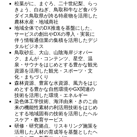
松葉
が
に
、まぐろ、二十世紀梨、
らっ
きょう、白ねぎ、鳥取
和牛
など食パラ
ダイス鳥取県が誇る特産物を活用した
農林水産・地域商社
地域
全体での
DX推進
を基盤にした、
サービスの創出やDXの
導
入・実装に
伴う情報通信業の集積を活用したデジ
タルビジネス
鳥取
砂丘、大山、山陰海岸ジオパー
ク、まんが・コンテンツ、
星
空、温
泉・サウナをはじめとする豊かな観光
資源を活用した観光・スポーツ・文
化・まちづくり
森林
資源、豊富な水資源、風力をはじ
めとする豊かな自然環境
や
GX関連の
技術を活用した環境・エネルギー
染色体
工学技術、海洋由来・きのこ由
来の機能性素材の利活用
技
術をはじめ
とする地域固有の技術を活用したヘル
スケア・教育サービス
研修
・研究拠点、リスキリング施策を
活用した人材の育成等を
基
盤としたヘ