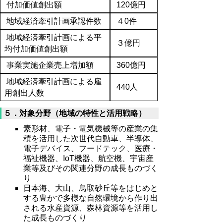
付加価値創出額
120億円
地域経済牽引計画承認件数
４0件
地域経済牽引計画による平
３億円
均付加価値創出額
事業実施企業売上増加額
360億円
地域経済牽引計画による雇
440人
用創出人数
５．対象分野（地域の特性と活用戦略）
素形材
、電子・電気機械等の産業の集
積を活用した次世代自動車
、
半導体、
電子デバイス、フードテック、医療・
福祉機器、IoT機器、航空機、宇宙産
業等及びその関連分野の成長ものづく
り
日本海
、大山、鳥取砂丘等をはじめと
する豊かで多様な自然
環境
から作り出
される水産資源、森林資源等を活用し
た成長ものづくり