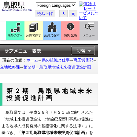
こ
の
ペ
読み上げ
大
元
ー
ジ
を
翻
訳
県外の方へ
分野で探す
組織で探す
防災 緊急
メニュー
す
る
現在の位置：
ホーム
県の組織と仕事
商工労働部
立地戦略課
第２期 鳥取県地域未来投資促進計画
第２期 鳥取県地域未来
投資促進計画
鳥取県では、平成２９年７月３１日に施行された
「地域未来投資促進法（地域経済牽引事業の促進に
よる地域の成長発展の基盤強化に関する法律）」に
基づき、「
第２期
鳥取県地域未来投資促進計画」
を