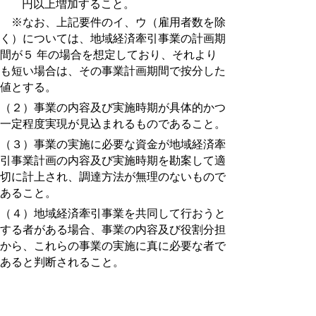
円以上増加すること。
※なお、上記要件のイ、ウ（雇用者数を除
く）については、地域経済牽引事業の計画期
間が５ 年の場合を想定しており、それより
も短い場合は、その事業計画期間で按分した
値とする。
（２）事業の内容及び実施時期が具体的かつ
一定程度実現が見込まれるものであること。
（３）事業の実施に必要な資金が地域経済牽
引事業計画の内容及び実施時期を勘案して適
切に計上され、調達方法が無理のないもので
あること。
（４）地域経済牽引事業を共同して行おうと
する者がある場合、事業の内容及び役割分担
から、これらの事業の実施に真に必要な者で
あると判断されること。
（５）実施期間が、５年を超えない範囲であ
ること。（ 同意基本計画の計画期間の終期
を超えて定めることができる。）