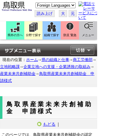
こ
の
ペ
読み上げ
大
元
ー
ジ
を
翻
訳
県外の方へ
分野で探す
組織で探す
防災 緊急
メニュー
す
る
現在の位置：
ホーム
県の組織と仕事
商工労働部
立地戦略課
企業立地への支援・企業誘致の取組み
産業未来共創補助金
鳥取県産業未来共創補助金 申
請様式
鳥取県産業未来共創補助
金 申請様式
もどる
｜
このページでは、鳥取県産業未来共創補助金の認定