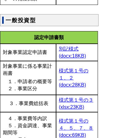
一般投資型
認定申請書類
別記様式
対象事業認定申請書
(docx:18KB)
対象事業に係る事業計
様式第１号の
画書
１、２
１．申請者の概要等
(docx:28KB)
２．事業区分
様式第１号の３
３．事業費総括表
(xlsx:23KB)
４．事業費等内訳
様式第１号の
５．資金調達、事業
４、５、７、８
期間等
(docx:69KB)