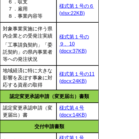
６．収支
様式第１号の６
７．雇用
(xlsx:22KB)
８．事業内容等
対象事業実施に伴う県
内企業との受発注実績
様式第１号の
９、10
「工事請負契約」「委
(docx:37KB)
託契約」の県内事業者
等への発注状況
地域経済に特に大きな
様式第１号の11
影響を及ぼす事象に対
(docx:24KB)
応する資産の取得
認定変更承認申請（変更届出）書類
認定変更承認申請（変
様式第４号
更届出）書
(docx:14KB)
交付申請書類
様式第１号