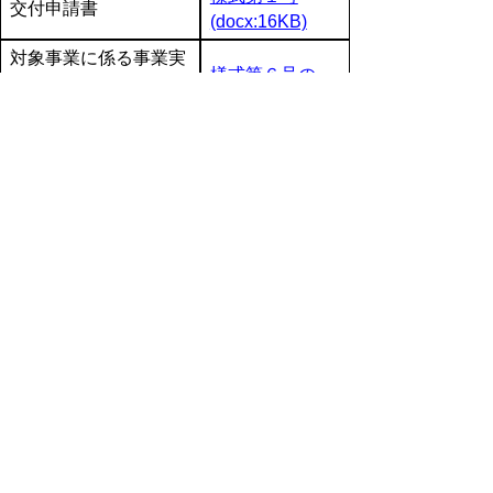
交付申請書
(docx:16KB)
対象事業に係る事業実
様式第６号の
績書
１、２
１．申請者の概要等
(docx:28KB)
２．事業区分
様式第６号の３
３．事業費総括表
(xlsx:23KB)
４．事業費等内訳
様式第６号の
５．資金調達、事業
４、５、７
期間等
(docx:66KB)
６．雇用
様式第６号の６
７．収支・事業内容
(xlsx:22KB)
等
対象事業実施に伴う県
内企業との受発注実績
様式第６号の
８、９
「工事請負契約」「委