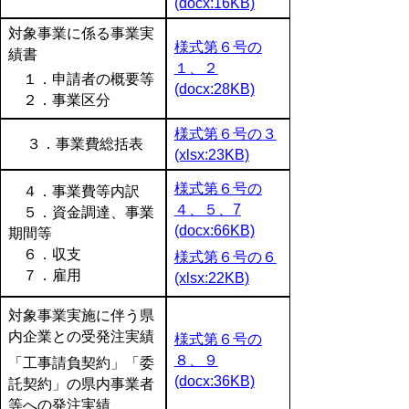
(docx:16KB)
対象事業に係る事業実
様式第６号の
績書
１、２
１．申請者の概要等
(docx:28KB)
２．事業区分
様式第６号の３
３．事業費総括表
(xlsx:23KB)
様式第６号の
４．事業費等内訳
４、５、7
５．資金調達、事業
(docx:66KB)
期間等
６．収支
様式第６号の６
７．雇用
(xlsx:22KB)
対象事業実施に伴う県
内企業との受発注実績
様式第６号の
８、９
「工事請負契約」「委
(docx:36KB)
託契約」の県内事業者
等への発注実績