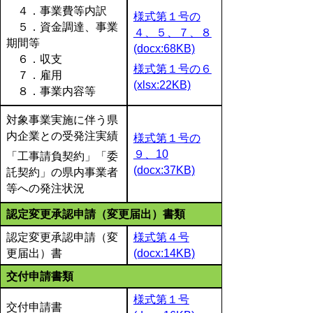
４．事業費等内訳
様式第１号の
５．資金調達、事業
４、５、７、８
期間等
(docx:68KB)
６．収支
様式第１号の６
７．雇用
(xlsx:22KB)
８．事業内容等
対象事業実施に伴う県
内企業との受発注実績
様式第１号の
９、10
「工事請負契約」「委
(docx:37KB)
託契約」の県内事業者
等への発注状況
認定変更承認申請（変更届出）書類
認定変更承認申請（変
様式第４号
更届出）書
(docx:14KB)
交付申請書類
様式第１号
交付申請書