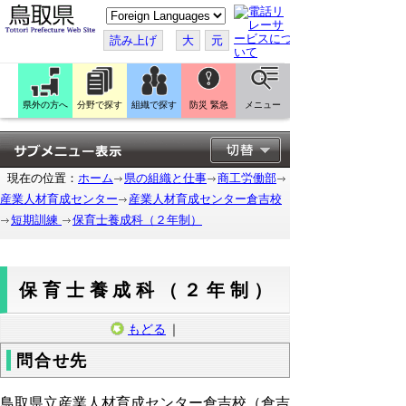
こ
の
ペ
読み上げ
大
元
ー
ジ
を
翻
訳
県外の方へ
分野で探す
組織で探す
防災 緊急
メニュー
す
る
現在の位置：
ホーム
県の組織と仕事
商工労働部
産業人材育成センター
産業人材育成センター倉吉校
短期訓練
保育士養成科（２年制）
保育士養成科（２年制）
もどる
｜
問合せ先
鳥取県立産業人材育成センター倉吉校（倉吉