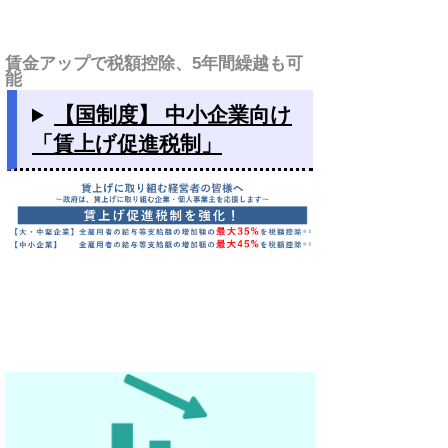
賃金アップで税額控除、5年間繰越も可
能
【国制度】 中小企業向け
「賃上げ促進税制」