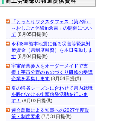
商工労働部の報道提供資料
「とっとりワクスタフェス（第2弾）
～おしごと体験in倉吉」の開催につい
て
(8月05日提供)
令和8年熊本地震に係る災害等緊急対
策資金（県制度融資）を本日発動しま
す
(8月04日提供)
宇宙産業参入をオーダーメイドで支
援！宇宙分野のものづくり研修の受講
企業を募集します
(8月04日提供)
夏の帰省シーズンに合わせて県内就職
を呼びかける街頭啓発活動を行いま
す！
(8月03日提供)
連合鳥取による知事への2027年度政
策・制度要求
(7月31日提供)