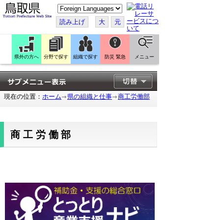
こ
の
ペ
読み上げ
大
元
ー
ジ
を
翻
訳
県外の方へ
分野で探す
組織で探す
防災 緊急
メニュー
す
る
現在の位置：
ホーム
県の組織と仕事
商工労働部
商工労働部