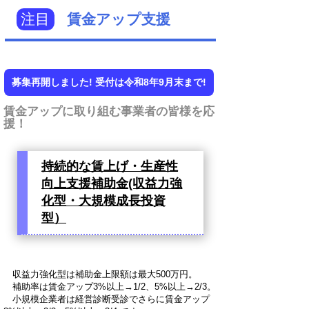
注目
賃金アップ支援
募集再開しました! 受付は令和8年9月末まで!
賃金アップに取り組む事業者の皆様を応
援！
持続的な賃上げ・生産性
向上支援補助金(収益力強
化型・大規模成長投資
型）
収益力強化型は補助金上限額は最大500万円。
補助率は賃金アップ3%以上→1/2、5%以上→2/3。
小規模企業者は経営診断受診でさらに賃金アップ