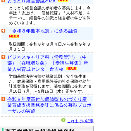
とっとり経営会議2026
とっとり経営会議の参加者を募集します。今
年は「賃上げ」「価格転嫁」「人材不足」を
テーマに、経営学の知識と経営者の学びを深
めていきます。
「令和８年熊本地震」に係る融資
取扱期間：令和８年８月４日から令和９年３
月３１日
ビジネスキャリア科（労務管理）（中
部）（在職者対象） 【受講生募集】産
業人材育成センター倉吉校
労働基準法等法律や就業規則・安全衛生ま
た、健康保険・雇用保険等の社会保険や給与
計算実務を習得します。募集期間は令和8年8
月10日（月）～9月16日（水）正午です。
令和８年度高付加価値型ものづくり産
業育成支援業務委託に係る公募型プロポ
ーザルの実施
これまでの記事