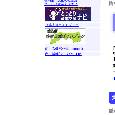
補助金・支援の総合窓口
賃
とっとり産業支援ナビ
企業支援ガイドブック
収
商工労働部公式Facebook
補
商工労働部公式YouTube
小
ま
申
賃