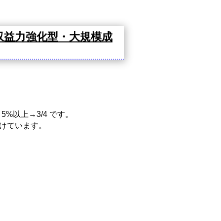
収益力強化型・大規模成
%以上→3/4 です。
設けています。