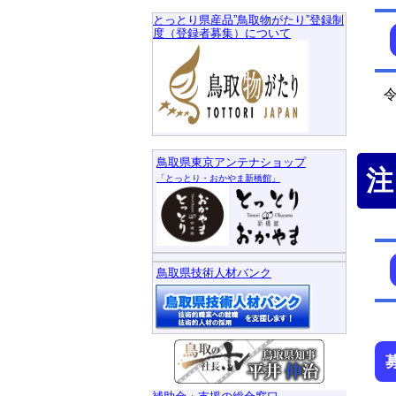
とっとり県産品”鳥取物がたり”登録制
度（登録者募集）について
令
鳥取県東京アンテナショップ
注
「とっとり・おかやま新橋館」
鳥取県技術人材バンク