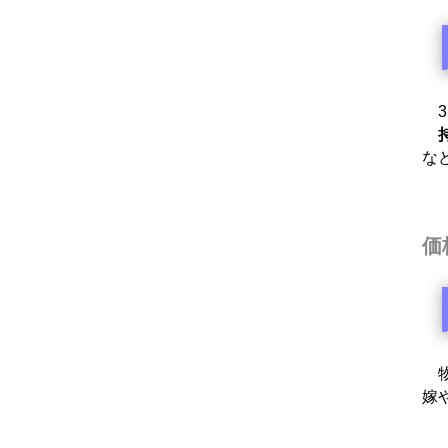
3
な
価
物
嫁