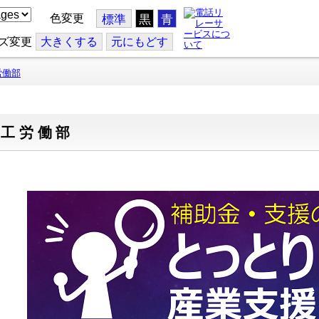
色変更
標準
黒
青
ズ変更
大
きくする
元
にもどす
労働部
商工労働部