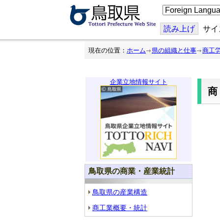
こ
の
ペ
ー
読み上げ
サイ
ジ
を
翻
現在の位置：
ホーム
県の組織と仕事
商工
訳
す
る
企業立地情報サイト
鳥取県の商業・産業統計
鳥取県の産業構造
商工業概要・統計