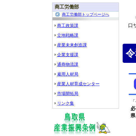
商工労働部
商工労働部トップページへ
「
口
商工政策課
立地戦略課
産業未来創造課
令
企業支援課
通商物流課
雇用人材局
産業人材育成センター
市場開拓局
「
リンク集
必
県