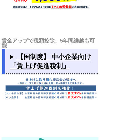
賃金アップで税額控除、5年間繰越も可
能
【国制度】 中小企業向け
「賃上げ促進税制」