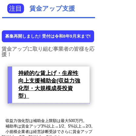
注目
賃金アップ支援
募集再開しました! 受付は令和8年9月末まで!
賃金アップに取り組む事業者の皆様を応
援！
持続的な賃上げ・生産性
向上支援補助金(収益力強
化型・大規模成長投資
型）
収益力強化型は補助金上限額は最大500万円。
補助率は賃金アップ3%以上→1/2、5%以上→2/3。
小規模企業者は経営診断受診でさらに賃金アップ