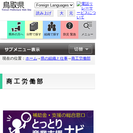
こ
の
ペ
読み上げ
大
元
ー
ジ
を
翻
訳
県外の方へ
分野で探す
組織で探す
防災 緊急
メニュー
す
る
現在の位置：
ホーム
県の組織と仕事
商工労働部
商工労働部