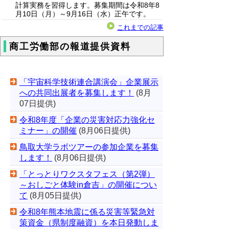
計算実務を習得します。募集期間は令和8年8
月10日（月）～9月16日（水）正午です。
これまでの記事
商工労働部の報道提供資料
「宇宙科学技術連合講演会」企業展示
への共同出展者を募集します！
(8月
07日提供)
令和8年度「企業の災害対応力強化セ
ミナー」の開催
(8月06日提供)
鳥取大学ラボツアーの参加企業を募集
します！
(8月06日提供)
「とっとりワクスタフェス（第2弾）
～おしごと体験in倉吉」の開催につい
て
(8月05日提供)
令和8年熊本地震に係る災害等緊急対
策資金（県制度融資）を本日発動しま