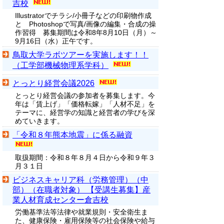
吉校
Illustratorでチラシ/小冊子などの印刷物作成
と Photoshopで写真/画像の編集・合成の操
作習得 募集期間は令和8年8月10日（月）～
9月16日（水）正午です。
鳥取大学ラボツアーを実施します！！
（工学部機械物理系学科）
とっとり経営会議2026
とっとり経営会議の参加者を募集します。今
年は「賃上げ」「価格転嫁」「人材不足」を
テーマに、経営学の知識と経営者の学びを深
めていきます。
「令和８年熊本地震」に係る融資
取扱期間：令和８年８月４日から令和９年３
月３１日
ビジネスキャリア科（労務管理）（中
部）（在職者対象） 【受講生募集】産
業人材育成センター倉吉校
労働基準法等法律や就業規則・安全衛生ま
た、健康保険・雇用保険等の社会保険や給与