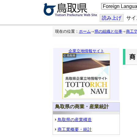
こ
の
ペ
ー
読み上げ
サイ
ジ
を
翻
現在の位置：
ホーム
県の組織と仕事
商工
訳
す
る
企業立地情報サイト
鳥取県の商業・産業統計
鳥取県の産業構造
商工業概要・統計