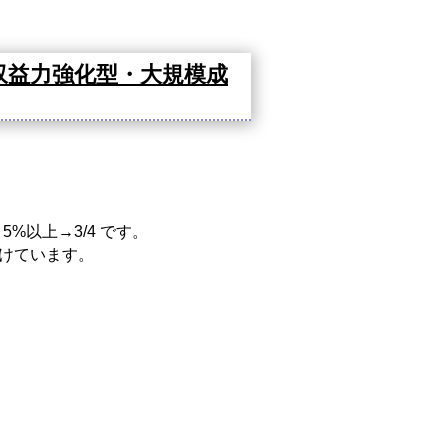
収益力強化型・大規模成
%以上→3/4 です。
設けています。