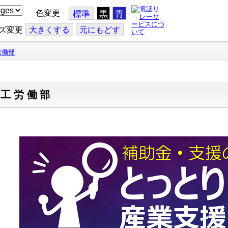
色変更
標準
黒
青
ズ変更
大
きくする
元
にもどす
労働部
商工労働部