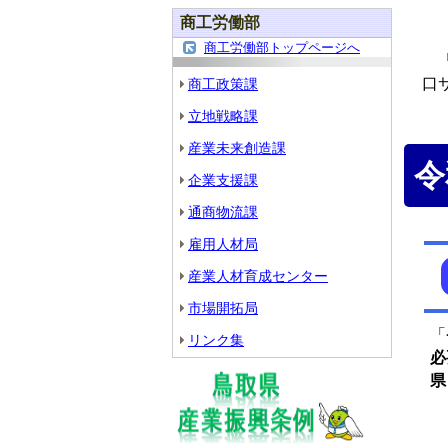
商工労働部
商工労働部トップページへ
「
口
商工政策課
立地戦略課
産業未来創造課
令
企業支援課
通商物流課
雇用人材局
産業人材育成センター
市場開拓局
「
リンク集
必
県