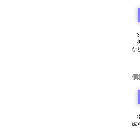
3
な
価
物
嫁