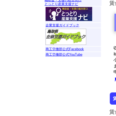
補助金・支援の総合窓口
賃
とっとり産業支援ナビ
企業支援ガイドブック
収
商工労働部公式Facebook
補
商工労働部公式YouTube
小
ま
申
賃