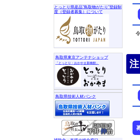
とっとり県産品”鳥取物がたり”登録制
度（登録者募集）について
令
鳥取県東京アンテナショップ
注
「とっとり・おかやま新橋館」
鳥取県技術人材バンク