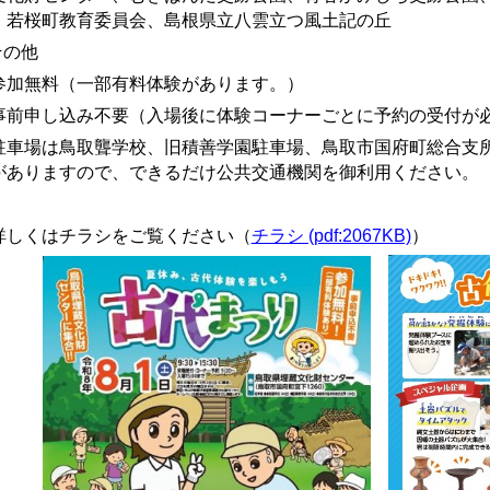
、若桜町教育委員会、
島根県立八雲立つ風土記の丘
その他
参加無料（一部有料体験があります。）
事前申し込み不要（入場後に体験コーナーごとに予約の受付が
駐車場は鳥取聾学校、旧積善学園駐車場、鳥取市国府町総合支
がありますので、できるだけ公共交通機関を御利用ください。
しくはチラシをご覧ください（
チラシ (pdf:2067KB)
）