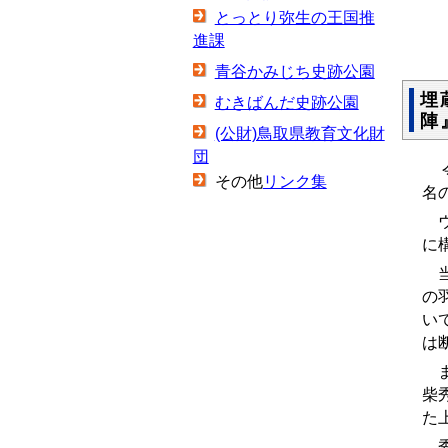
とっとり弥生の王国推
進課
青谷かみじち史跡公園
埋
むきばんだ史跡公園
陣
(公財)鳥取県教育文化財
団
令
その他
リンク集
名
ウ
に
当
の
い
は
ま
柴
た
秀