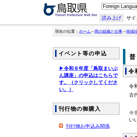
こ
の
ペ
ー
読み上げ
サイ
ジ
を
翻
現在の位置：
ホーム
県の組織と仕事
地域
訳
す
る
イベント等の申込
▶
令和８年度「鳥取まいぶ
令
ん講座」の申込はこちらで
す。（クリックしてくださ
令
い。）
古
刊行物の御購入
※
い
刊行物お申込み関係