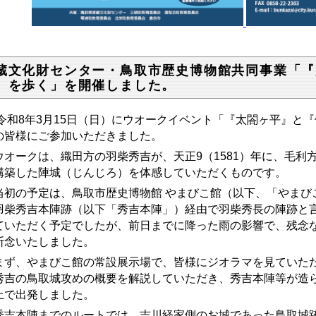
蔵文化財センター・鳥取市歴史博物館共同事業「『
』を歩く」を開催しました。
和8年3月15日（日）にウオークイベント「『太閤ヶ平』と『
の皆様にご参加いただきました。
オークは、
織田方の羽柴秀吉が、
天正9（1581）年に、
毛利
構築した陣城（じんじろ）を体感していただくものです。
初の予定は、鳥取市歴史博物館 やまびこ館（以下、「やまび
羽柴秀吉本陣跡（以下「秀吉本陣」）経由で羽柴秀長の陣跡と
ていただく予定でしたが、前日までに降った雨の影響で、残念
断念いたしました。
ず、やまびこ館の常設展示場で、皆様にジオラマを見ていただ
秀吉の鳥取城攻めの概要を解説していただき、秀吉本陣等が造
上で出発しました。
吉本陣までのルートでは、吉川経家側のお城であった鳥取城跡