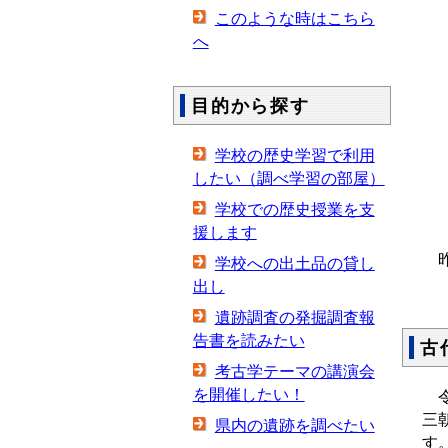
このような時はこちら
へ
目的から探す
学校の歴史学習で利用
したい（調べ学習の部屋）
学校での歴史授業を支
援します
昨
学校への出土品の貸し
出し
遺跡調査の発掘調査報
告書を読みたい
古
考古学テーマの講演会
を開催したい！
令
三
県内の遺跡を調べたい
す