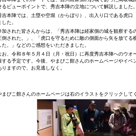
せるビューポイントで、秀吉本陣の立地について解説しました
吉本陣では、土塁や空堀（からぼり）、出入り口である虎口（
ました。
加された皆さんからは、「秀吉本陣は経家側の城を観察するの
圧倒された。」、「虎口を守るために敵の側面から矢を放てる
した。」などのご感想をいただきました。
お、
令和８年５月４日（月・祝日）に再度
秀吉本陣へのウオ
催する予定です。今後、やまびこ館さんのホームページやイベ
ありますので、お見逃しなく。
まびこ館さんのホームページは右のイラストをクリックして