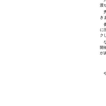
渡
秀
き
参
に
ク
な
開
が
や