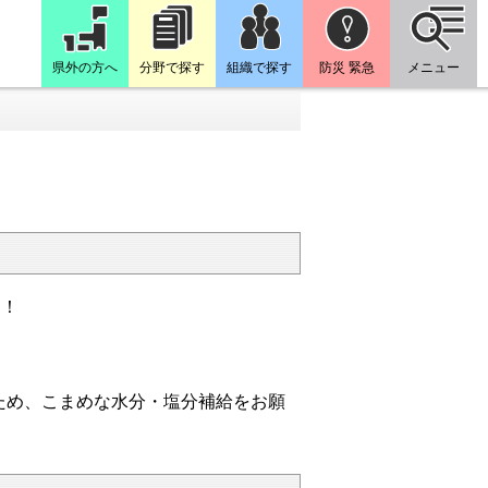
県外の方へ
分野で探す
組織で探す
防災 緊急
メニュー
す！
ため、こまめな水分・塩分補給をお願