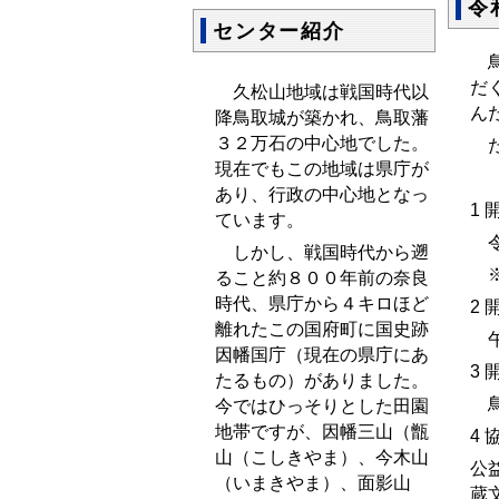
令
センター紹介
鳥
だ
久松山地域は戦国時代以
ん
降鳥取城が築かれ、鳥取藩
３２万石の中心地でした。
た
現在でもこの地域は県庁が
あり、行政の中心地となっ
1 
ています。
令
しかし、戦国時代から遡
※
ること約８００年前の奈良
時代、県庁から４キロほど
2 
離れたこの国府町に国史跡
午
因幡国庁（現在の県庁にあ
3 
たるもの）がありました。
鳥
今ではひっそりとした田園
地帯ですが、因幡三山（甑
4 
山（こしきやま）、今木山
公
（いまきやま）、面影山
蔵