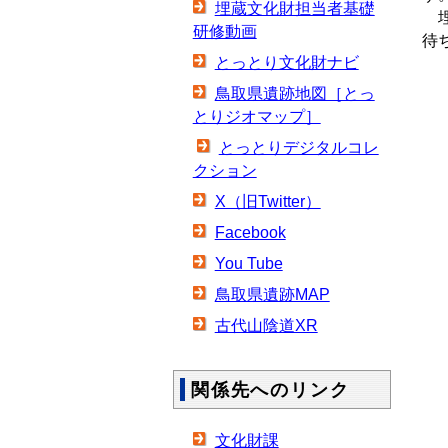
埋蔵文化財担当者基礎
埋
研修動画
待
とっとり文化財ナビ
鳥取県遺跡地図［とっ
とりジオマップ］
とっとりデジタルコレ
クション
X（旧Twitter）
Facebook
You Tube
鳥取県遺跡MAP
古代山陰道XR
関係先へのリンク
文化財課