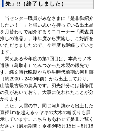
先」‼（終了しました）
当センター職員がみなさまに「是非御紹介
したい！！」と強い思いを持っている出土品
を月替わりで紹介するミニコーナー「調査員
推しの逸品」。昨年度から実施し、ご好評を
いただきましたので、今年度も継続していき
ます。
栄えある今年度の第1回目は、本高弓ノ木
遺跡（鳥取市）でみつかった木製の鍬先で
す。縄文時代晩期から弥生時代前期の河川跡
（約2900～2400年前）から出土しており、
山陰最古級の農具です。刃先部分には補修用
の孔があいており、大事に使われたことが分
かります。
また、大雪の中、同じ河川跡から出土した
直径1mを超えるケヤキの大木の輪切りも展
示しています。こちらもあわせて是非ご覧く
ださい（展示期間：令和8年5月15日～6月18