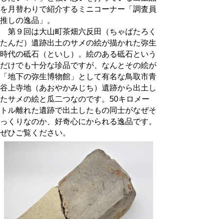
を月替わりで紹介するミニコーナー「調査員
推しの逸品」。
第９回は大山町茶畑六反田（ちゃばたろく
たんだ）遺跡出土のサメの絵が描かれた弥生
時代の砥石（といし）。絵のある砥石という
だけでも十分な珍品ですが、なんとその絵が
「地下の弥生博物館」として有名な鳥取市青
谷上寺地（あおやかみじち）遺跡から出土し
たサメの絵と瓜二つなのです。50キロメー
トル離れた遺跡で出土したもの同士がなぜそ
っくりなのか、好奇心にかられる逸品です。
ぜひご覧ください。