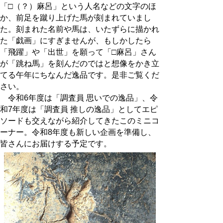
「□（？）麻呂」という人名などの文字のほ
か、前足を蹴り上げた馬が刻まれていまし
た。刻まれた名前や馬は、いたずらに描かれ
た「戯画」にすぎませんが、もしかしたら
「飛躍」や「出世」を願って「□麻呂」さん
が「跳ね馬」を刻んだのではと想像をかき立
てる午年にちなんだ逸品です。是非ご覧くだ
さい。
令和6年度は「調査員 思いでの逸品」、令
和7年度は「調査員 推しの逸品」としてエピ
ソードも交えながら紹介してきたこのミニコ
ーナー。令和8年度も新しい企画を準備し、
皆さんにお届けする予定です。