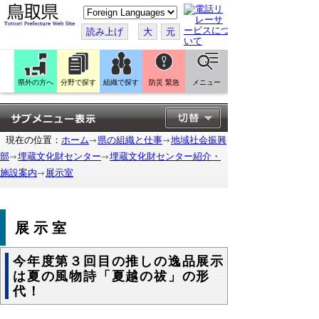
こ
の
ペ
読み上げ
大
元
ー
ジ
を
翻
訳
県外の方へ
分野で探す
組織で探す
防災 緊急
メニュー
す
る
現在の位置：
ホーム
県の組織と仕事
地域社会振興
部
埋蔵文化財センター
埋蔵文化財センター紹介・
施設案内
展示室
展示室
今年度第３回目の推しの逸品展示
は夏の風物詩「夏越の祓」の形
代！