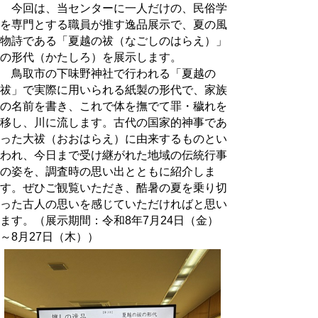
今回は、当センターに一人だけの、民俗学
を専門とする職員が推す逸品展示で、夏の風
物詩である「夏越の祓（なごしのはらえ）」
の形代（かたしろ）を展示します。
鳥取市の下味野神社で行われる「夏越の
祓」で実際に用いられる紙製の形代で、家族
の名前を書き、これで体を撫でて罪・穢れを
移し、川に流します。古代の国家的神事であ
った大祓（おおはらえ）に由来するものとい
われ、今日まで受け継がれた地域の伝統行事
の姿を、調査時の思い出とともに紹介しま
す。ぜひご観覧いただき、酷暑の夏を乗り切
った古人の思いを感じていただければと思い
ます。（展示期間：令和8年7月24日（金）
～8月27日（木））