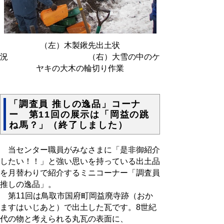
（左）木製鍬先出土状
況 （右）大雪の中のケ
ヤキの大木の輪切り作業
「調査員 推しの逸品」コーナ
ー 第11回の展示は「岡益の跳
ね馬？」（終了しました）
当センター職員がみなさまに「是非御紹介
したい！！」と強い思いを持っている出土品
を月替わりで紹介するミニコーナー「調査員
推しの逸品」。
第11回は鳥取市国府町岡益廃寺跡（おか
ますはいじあと）で出土した瓦です。8世紀
代の物と考えられる丸瓦の表面に、