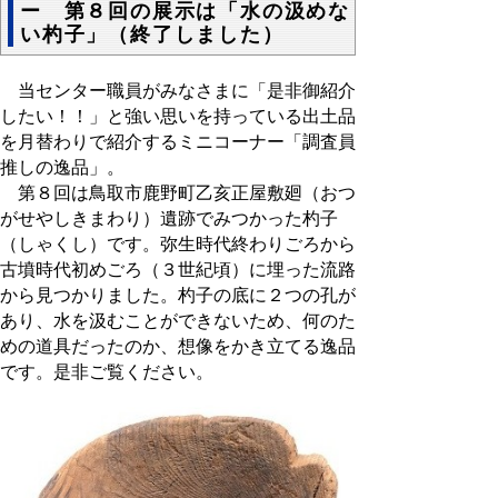
ー 第８回の展示は「水の汲めな
い杓子」（終了しました）
当センター職員がみなさまに「是非御紹介
したい！！」と強い思いを持っている出土品
を月替わりで紹介するミニコーナー「調査員
推しの逸品」。
第８回は鳥取市鹿野町乙亥正屋敷廻（おつ
がせやしきまわり）遺跡でみつかった杓子
（しゃくし）です。弥生時代終わりごろから
古墳時代初めごろ（３世紀頃）に埋った流路
から見つかりました。杓子の底に２つの孔が
あり、水を汲むことができないため、何のた
めの道具だったのか、想像をかき立てる逸品
です。是非ご覧ください。