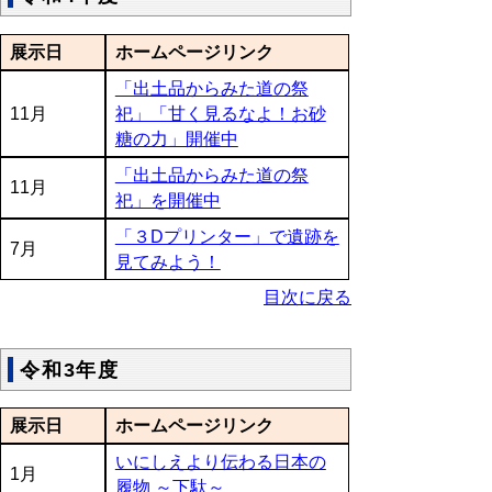
展示日
ホームページリンク
「出土品からみた道の祭
11月
祀」「甘く見るなよ！お砂
糖の力」開催中
「出土品からみた道の祭
11月
祀」を開催中
「３Dプリンター」で遺跡を
7月
見てみよう！
目次に戻る
令和3年度
展示日
ホームページリンク
いにしえより伝わる日本の
1月
履物 ～下駄～