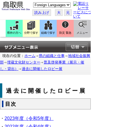
こ
の
ペ
読み上げ
大
元
ー
ジ
を
翻
訳
県外の方へ
分野で探す
組織で探す
防災 緊急
メニュー
す
る
現在の位置：
ホーム
県の組織と仕事
地域社会振興
部
埋蔵文化財センター
普及啓発事業（展示・催
し・貸出）
過去に開催したロビー展
過去に開催したロビー展
目次
・
2023年度（令和5年度）
・
2022年度（令和4年度）