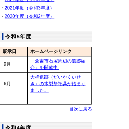
・
2021年度（令和3年度）
・
2020年度（令和2年度）
令和5年度
展示日
ホームページリンク
「倉吉市石塚周辺の遺跡紹
9月
介」を開催中
大桷遺跡（だいかくいせ
6月
き）の木製祭祀具が始まり
ました。
目次に戻る
令和4年度