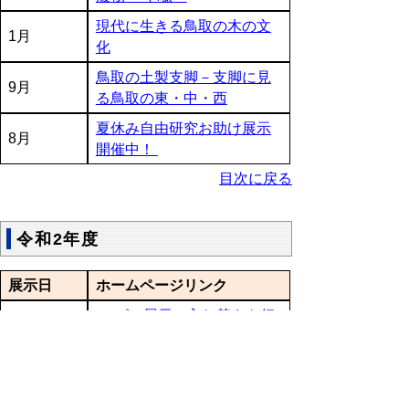
現代に生きる鳥取の木の文
1月
化
鳥取の土製支脚－支脚に見
9月
る鳥取の東・中・西
夏休み自由研究お助け展示
8月
開催中！
目次に戻る
令和2年度
展示日
ホームページリンク
ロビー展示の入れ替えを行
1月
いました。
ロビー展示の入れ替えをし
10月
ました！