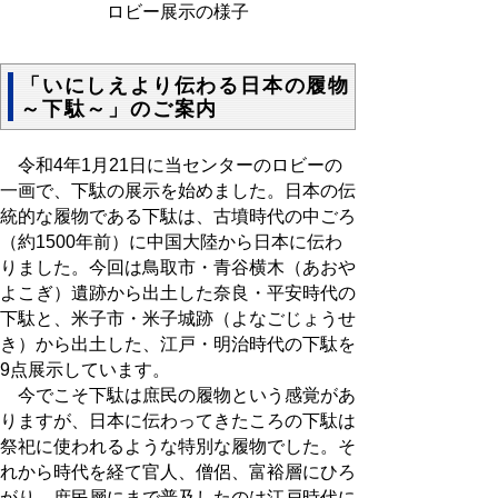
ロビー展示の様子
「いにしえより伝わる日本の履物
～下駄～」のご案内
令和4年1月21日に当センターのロビーの
一画で、下駄の展示を始めました。日本の伝
統的な履物である下駄は、古墳時代の中ごろ
（約1500年前）に中国大陸から日本に伝わ
りました。今回は鳥取市・青谷横木（あおや
よこぎ）遺跡から出土した奈良・平安時代の
下駄と、米子市・米子城跡（よなごじょうせ
き）から出土した、江戸・明治時代の下駄を
9点展示しています。
今でこそ下駄は庶民の履物という感覚があ
りますが、日本に伝わってきたころの下駄は
祭祀に使われるような特別な履物でした。そ
れから時代を経て官人、僧侶、富裕層にひろ
がり、庶民層にまで普及したのは江戸時代に