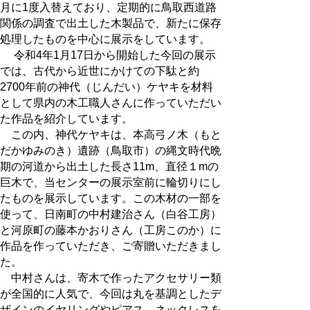
月に1度入替えており、定期的に鳥取西道路
関係の調査で出土した木製品で、新たに保存
処理したものを中心に展示をしています。
令和4年1月17日から開始した今回の展示
では、古代から近世にかけての下駄と約
2700年前の神代（じんだい）ケヤキを材料
として県内の木工職人さんに作っていただい
た作品を紹介しています。
この内、神代ケヤキは、本高弓ノ木（もと
だかゆみのき）遺跡（鳥取市）の縄文時代晩
期の河道から出土した長さ11m、直径１mの
巨木で、当センターの展示室前に輪切りにし
たものを展示しています。この木材の一部を
使って、日南町の中村建治さん（白谷工房）
と河原町の藤本かおりさん（工房このか）に
作品を作っていただき、ご寄贈いただきまし
た。
中村さんは、寄木で作ったアクセサリー類
が全国的に人気で、今回は丸を基調としたデ
ザインのイヤリングやピアス、ネックレスを