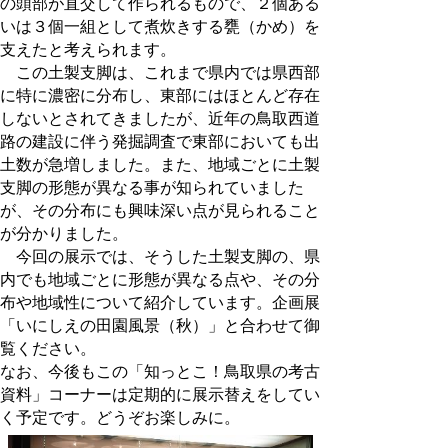
の頭部が直交して作られるもので、２個ある
いは３個一組として煮炊きする甕（かめ）を
支えたと考えられます。
この土製支脚は、これまで県内では県西部
に特に濃密に分布し、東部にはほとんど存在
しないとされてきましたが、近年の鳥取西道
路の建設に伴う発掘調査で東部においても出
土数が急増しました。また、地域ごとに土製
支脚の形態が異なる事が知られていました
が、その分布にも興味深い点が見られること
が分かりました。
今回の展示では、そうした土製支脚の、県
内でも地域ごとに形態が異なる点や、その分
布や地域性について紹介しています。企画展
「いにしえの田園風景（秋）」と合わせて御
覧ください。
なお、今後もこの「知っとこ！鳥取県の考古
資料」コーナーは定期的に展示替えをしてい
く予定です。どうぞお楽しみに。