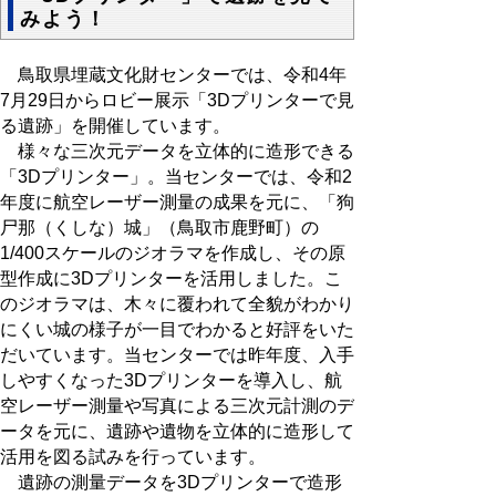
みよう！
鳥取県埋蔵文化財センターでは、令和4年
7月29日からロビー展示「3Dプリンターで見
る遺跡」を開催しています。
様々な三次元データを立体的に造形できる
「3Dプリンター」。当センターでは、令和2
年度に航空レーザー測量の成果を元に、「狗
尸那（くしな）城」（鳥取市鹿野町）の
1/400スケールのジオラマを作成し、その原
型作成に3Dプリンターを活用しました。こ
のジオラマは、木々に覆われて全貌がわかり
にくい城の様子が一目でわかると好評をいた
だいています。当センターでは昨年度、入手
しやすくなった3Dプリンターを導入し、航
空レーザー測量や写真による三次元計測のデ
ータを元に、遺跡や遺物を立体的に造形して
活用を図る試みを行っています。
遺跡の測量データを3Dプリンターで造形