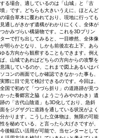
する場合、適しているのは「山城」と「古
墳」です。どちらも大きいうえに、ほとんど
の場合草木に覆われており、現地に行っても
見通しがきかず遺構がわかりにくく、全体が
つかみづらい構築物です。これを3Dプリン
ターで打ち出してみると、一目瞭然、全体像
が明らかとなり、しかも前後左右上下、あら
ゆる方向から観察することもできます。例え
ば、山城であればどちらの方向からの攻撃を
意識しているのか、これまで図上あるいはパ
ソコンの画面でしか確認できなかった事も、
実際に目で見て検討できるのです。今回は、
全国で初めて「つづら折り」の道路跡が見つ
かった養郷宮之脇（ようごうみやのわき）遺
跡の「古代山陰道」も3D化しており、急斜
面をジグザグに道路を通している状況がよく
分かります。こうした立体物は、無限の可能
性を秘めている、と言ったら大げさですが、
今後幅広い活用が可能で、当センターとして
も活用方法を検討していきたいと考えていま