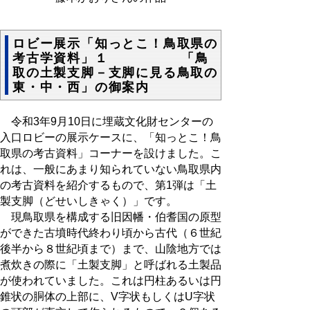
ロビー展示「知っとこ！鳥取県の
考古学資料」１ 「鳥
取の土製支脚－支脚に見る鳥取の
東・中・西」の御案内
令和3年9月10日に埋蔵文化財センターの
入口ロビーの展示ケースに、「知っとこ！鳥
取県の考古資料」コーナーを設けました。こ
れは、一般にあまり知られていない鳥取県内
の考古資料を紹介するもので、第1弾は「土
製支脚（どせいしきゃく）」です。
現鳥取県を構成する旧因幡・伯耆国の原型
ができた古墳時代終わり頃から古代（６世紀
後半から８世紀頃まで）まで、山陰地方では
煮炊きの際に「土製支脚」と呼ばれる土製品
が使われていました。これは円柱あるいは円
錐状の胴体の上部に、V字状もしくはU字状