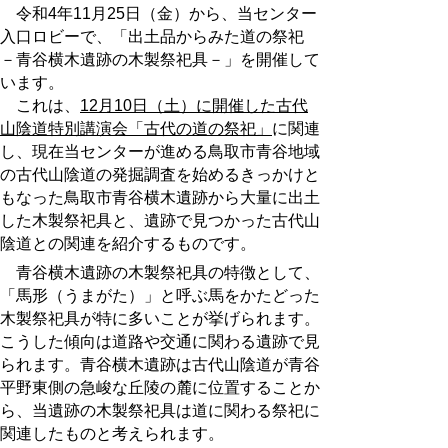
令和4年11月25日（金）から、当センター
入口ロビーで、「出土品からみた道の祭祀
－青谷横木遺跡の木製祭祀具－」を開催して
います。
これは、
12月10日（土）に開催した古代
山陰道特別講演会「古代の道の祭祀」
に関連
し、現在当センターが進める鳥取市青谷地域
の古代山陰道の発掘調査を始めるきっかけと
もなった鳥取市青谷横木遺跡から大量に出土
した木製祭祀具と、遺跡で見つかった古代山
陰道との関連を紹介するものです。
青谷横木遺跡の木製祭祀具の特徴として、
「馬形（うまがた）」と呼ぶ馬をかたどった
木製祭祀具が特に多いことが挙げられます。
こうした傾向は道路や交通に関わる遺跡で見
られます。青谷横木遺跡は古代山陰道が青谷
平野東側の急峻な丘陵の麓に位置することか
ら、当遺跡の木製祭祀具は道に関わる祭祀に
関連したものと考えられます。