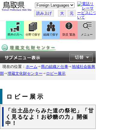
こ
の
ペ
読み上げ
大
元
ー
ジ
を
翻
訳
県外の方へ
分野で探す
組織で探す
防災 緊急
メニュー
す
る
現在の位置：
ホーム
県の組織と仕事
地域社会振興
部
埋蔵文化財センター
ロビー展示
ロビー展示
「出土品からみた道の祭祀」「甘
く見るなよ！お砂糖の力」開催
中！