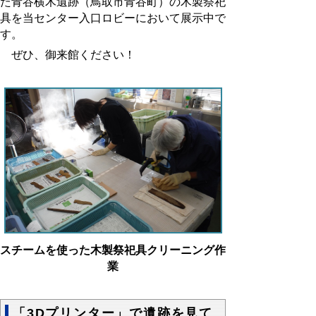
た青谷横木遺跡（鳥取市青谷町）の木製祭祀
具を当センター入口ロビーにおいて展示中で
す。
ぜひ、御来館ください！
スチームを使った木製祭祀具クリーニング作
業
「3Dプリンター」で遺跡を見て