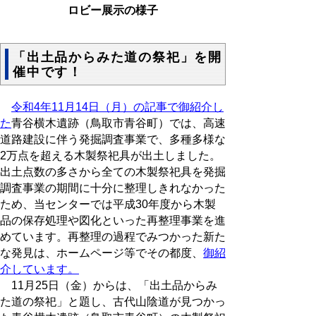
ロビー展示の様子
「出土品からみた道の祭祀」を開
催中です！
令和4年11月14日（月）の記事で御紹介し
た
青谷横木遺跡（鳥取市青谷町）では、高速
道路建設に伴う発掘調査事業で、多種多様な
2万点を超える木製祭祀具が出土しました。
出土点数の多さから全ての木製祭祀具を発掘
調査事業の期間に十分に整理しきれなかった
ため、当センターでは平成30年度から木製
品の保存処理や図化といった再整理事業を進
めています。再整理の過程でみつかった新た
な発見は、ホームページ等でその都度、
御紹
介しています。
11月25日（金）からは、「出土品からみ
た道の祭祀」と題し、古代山陰道が見つかっ