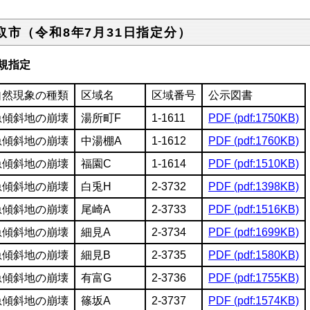
取市（令和8年7月31日指定分）
規指定
自然現象の種類
区域名
区域番号
公示図書
急傾斜地の崩壊
湯所町F
1-1611
PDF (pdf:1750KB)
急傾斜地の崩壊
中湯棚A
1-1612
PDF (pdf:1760KB)
急傾斜地の崩壊
福園C
1-1614
PDF (pdf:1510KB)
急傾斜地の崩壊
白兎H
2-3732
PDF (pdf:1398KB)
急傾斜地の崩壊
尾崎A
2-3733
PDF (pdf:1516KB)
急傾斜地の崩壊
細見A
2-3734
PDF (pdf:1699KB)
急傾斜地の崩壊
細見B
2-3735
PDF (pdf:1580KB)
急傾斜地の崩壊
有富G
2-3736
PDF (pdf:1755KB)
急傾斜地の崩壊
篠坂A
2-3737
PDF (pdf:1574KB)