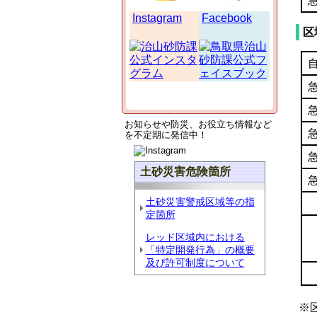
Instagram
Facebook
区
お知らせや防災、
お
役立ち情報など
を
不定期に発信中！
土砂災害危険箇所
土砂災害警戒区域等の指
定箇所
レッド区域内における
「特定開発行為」の概要
及び許可制度について
※