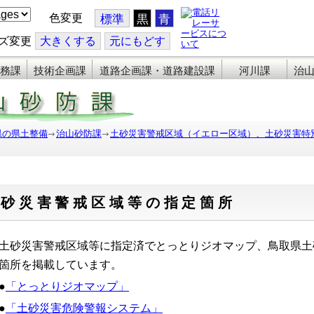
色変更
標準
黒
青
ズ変更
大
きくする
元
にもどす
務課
技術企画課
道路企画課・道路建設課
河川課
治
県の県土整備
治山砂防課
土砂災害警戒区域（イエロー区域）、土砂災害特
土砂災害警戒区域等の指定箇所
土砂災害警戒区域等に指定済でとっとりジオマップ、鳥取県土
箇所を掲載しています。
●
「とっとりジオマップ」
●
「土砂災害危険警報システム」