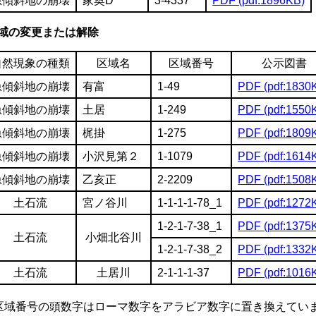
急傾斜地の崩壊
家奥D
3-4337
PDF (pdf:1896KB)
域の変更または解除
自然現象の種類
区域名
区域番号
公示図書
急傾斜地の崩壊
有富
1-49
PDF (pdf:1830
急傾斜地の崩壊
土居
1-249
PDF (pdf:1550
急傾斜地の崩壊
梶掛
1-275
PDF (pdf:1809
急傾斜地の崩壊
小沢見第２
1-1079
PDF (pdf:1614
急傾斜地の崩壊
乙亥正
2-2209
PDF (pdf:1508
土石流
宮ノ谷川
1-1-1-1-78_1
PDF (pdf:1272
1-2-1-7-38_1
PDF (pdf:1375
土石流
小畑北谷川
1-2-1-7-38_2
PDF (pdf:1332
土石流
土居川
2-1-1-1-37
PDF (pdf:1016
区域番号の頭数字はローマ数字をアラビア数字に置き換えてい