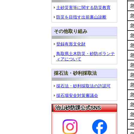
土砂災害等に関する防災教育
防災を目指す出前裏山診断
その他取り組み
登録有形文化財
鳥取県土木防災・砂防ボランテ
ィアについて
採石法・砂利採取法
採石法・砂利採取法の許認可
採石場安全対策審議会
治山砂防課公式SNS