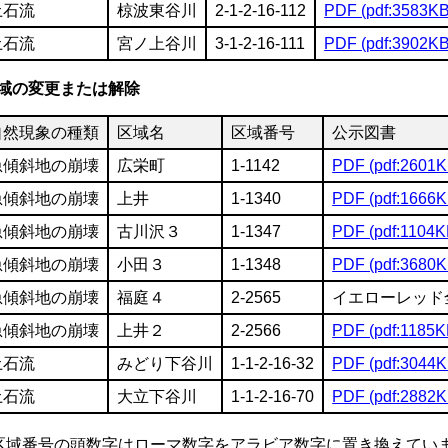
土石流
椋波東谷川
2-1-2-16-112
PDF (pdf:3583KB
土石流
宮ノ上谷川
3-1-2-16-111
PDF (pdf:3902KB
域の変更または解除
自然現象の種類
区域名
区域番号
公示図書
急傾斜地の崩壊
広栄町
1-1142
PDF (pdf:2601K
急傾斜地の崩壊
上井
1-1340
PDF (pdf:1666K
急傾斜地の崩壊
古川沢３
1-1347
PDF (pdf:1104K
急傾斜地の崩壊
小田３
1-1348
PDF (pdf:3680K
急傾斜地の崩壊
福庭４
2-2565
イエローレッド
急傾斜地の崩壊
上井２
2-2566
PDF (pdf:1185K
土石流
みどり下谷川
1-1-2-16-32
PDF (pdf:3044K
土石流
大立下谷川
1-1-2-16-70
PDF (pdf:2882K
区域番号の頭数字はローマ数字をアラビア数字に置き換えてい