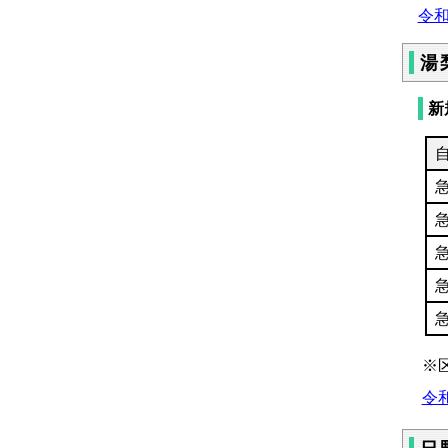
令和
湯
新
※
令