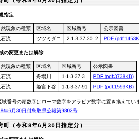
野町（令和8年6月30日指定分）
規指定
自然現象の種類
区域名
区域番号
公示図書
土石流
ツツミダニ
2-1-3-37-30_2
PDF (pdf:1453
域の変更または解除
自然現象の種類
区域名
区域番号
公示図書
土石流
舟場川
1-1-3-37-3
PDF (pdf:3738KB)
土石流
姫宮下谷
1-1-3-37-91
PDF (pdf:1593KB)
区域番号の頭数字はローマ数字をアラビア数字に置き換えてい
8年6月30日付鳥取県公報第9802号
府町（令和8年6月30日指定分）