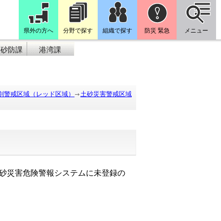
県外の方へ
分野で探す
組織で探す
防災 緊急
メニュー
山砂防課
港湾課
別警戒区域（レッド区域）
土砂災害警戒区域
砂災害危険警報システムに未登録の