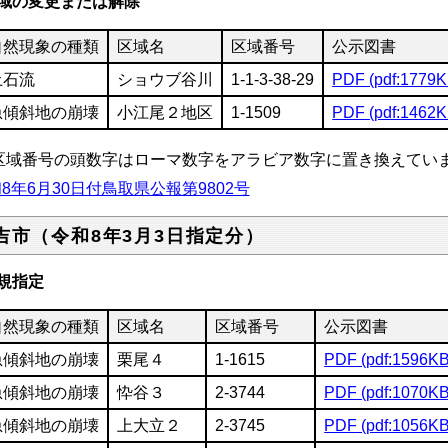
域の変更または解除
自然現象の種類
区域名
区域番号
公示図書
土石流
ショウブ谷川
1-1-3-38-29
PDF (pdf:1779K
急傾斜地の崩壊
小江尾２地区
1-1509
PDF (pdf:1462K
区域番号の頭数字はローマ数字をアラビア数字に置き換えてい
8年6月30日付鳥取県公報第9802号
吉市（令和8年3月3日指定分）
規指定
自然現象の種類
区域名
区域番号
公示図書
急傾斜地の崩壊
栗尾４
1-1615
PDF (pdf:1596KB
急傾斜地の崩壊
忰谷３
2-3744
PDF (pdf:1070KB
急傾斜地の崩壊
上大立２
2-3745
PDF (pdf:1056KB