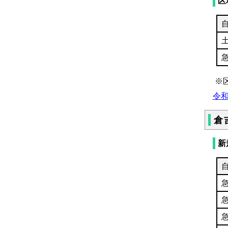
区
※
令和
倉
新