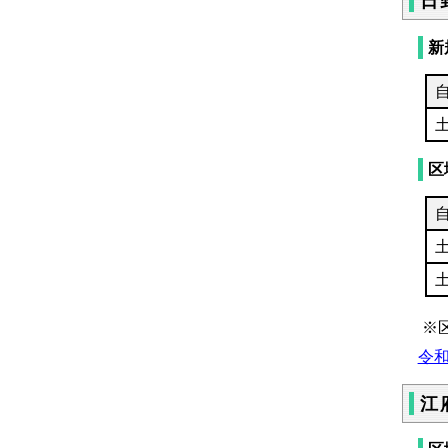
日
新
区
※
令和
江