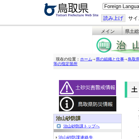
こ
の
ペ
ー
読み上げ
サイ
ジ
を
メイン
県土総
翻
訳
す
る
現在の位置：
ホーム
県の組織と仕事
鳥取
等の指定箇所
治山砂防課
治山砂防課トップへ
治山砂防課連絡先