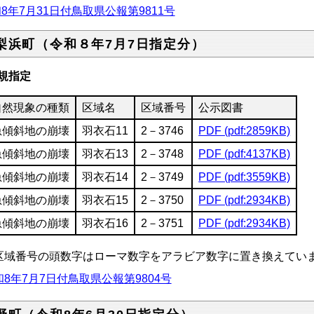
8年7月31日付鳥取県公報第9811号
梨浜町（令和８年7月7日指定分）
規指定
自然現象の種類
区域名
区域番号
公示図書
急傾斜地の崩壊
羽衣石11
2－3746
PDF (pdf:2859KB)
急傾斜地の崩壊
羽衣石13
2－3748
PDF (pdf:4137KB)
急傾斜地の崩壊
羽衣石14
2－3749
PDF (pdf:3559KB)
急傾斜地の崩壊
羽衣石15
2－3750
PDF (pdf:2934KB)
急傾斜地の崩壊
羽衣石16
2－3751
PDF (pdf:2934KB)
区域番号の頭数字はローマ数字をアラビア数字に置き換えてい
和8年7月7日付鳥取県公報第9804号