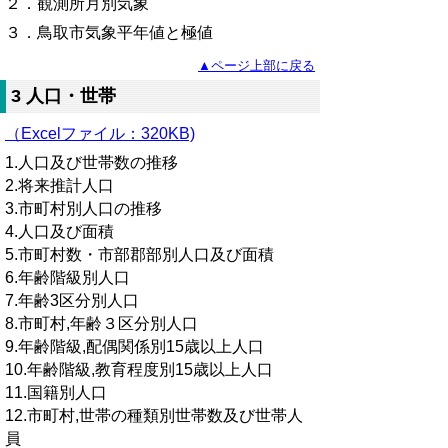
２．観測所月別気象
３．鳥取市気象平年値と極値
▲ページ上部に戻る
3 人口・世帯
（Excelファイル：320KB)
1.人口及び世帯数の推移
2.将来推計人口
3.市町村別人口の推移
4.人口及び面積
5.市町村数・市部郡部別人口及び面積
6.年齢階級別人口
7.年齢3区分別人口
8.市町村,年齢３区分別人口
9.年齢階級,配偶関係別15歳以上人口
10.年齢階級,教育程度別15歳以上人口
11.国籍別人口
12.市町村,世帯の種類別世帯数及び世帯人
員