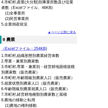
4.市町村,産業(大分類)別事業所数及び従業
者数（Excelファイル、46KB)
(1)全事業所
(2)民営事業所
5.企業倒産状況
▲ページ上部に戻る
9 農業
（Excelファイル：254KB)
1.市町村,組織形態別農業経営体数
2.専業・兼業別農家数
3.市町村,専業・兼業別・経営耕地面積規模
別農家数（販売農家）
4.市町村,年齢階級別農家人口（販売農家）
5.就業状態別農家人口（販売農家）
6.年齢階級別農業就業人口（販売農家）
7.市町村,経営耕地種類別農家数と面積
8.農地の移動と転用
(1)農地の権利移動