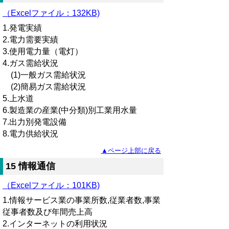
（Excelファイル
：
132KB)
1.発電実績
2.電力需要実績
3.使用電力量（電灯）
4.ガス需給状況
(1)一般ガス需給状況
(2)簡易ガス需給状況
5.上水道
6.製造業の産業(中分類)別工業用水量
7.出力別発電設備
8.電力供給状況
▲ページ上部に戻る
15 情報通信
（Excelファイル：101KB)
1.情報サービス業の事業所数,従業者数,事業
従事者数及び年間売上高
2.インターネットの利用状況