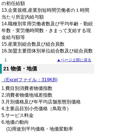
の初任給額
13.企業規模,産業別短時間労働者の１時間
当たり所定内給与額
14.職種別常用労働者数及び平均年齢・勤続
年数・実労働時間数・きまって支給する現
金給与額等
15.産業別組合数及び組合員数
16.加盟主要団体別単位組合数及び組合員数
▲ページ上部に戻る
21 物価・地価
（Excelファイル：319KB)
1.費目別消費者物価指数
2.消費者物価地域差指数
3.月別価格及び年平均店舗形態別価格
4.主要品目別小売価格（鳥取市）
5.サービス料金
6.地価の動向
(1)用途別平均価格・地価変動率