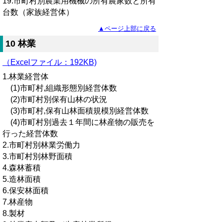
19.市町村別農業用機械の所有農家数と所有
台数（家族経営体）
▲ページ上部に戻る
10 林業
（Excelファイル：192KB)
1.林業経営体
(1)市町村,組織形態別経営体数
(2)市町村別保有山林の状況
(3)市町村,保有山林面積規模別経営体数
(4)市町村別過去１年間に林産物の販売を
行った経営体数
2.市町村別林業労働力
3.市町村別林野面積
4.森林蓄積
5.造林面積
6.保安林面積
7.林産物
8.製材