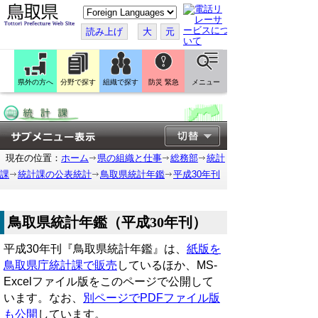
こ
の
ペ
読み上げ
大
元
ー
ジ
を
翻
訳
県外の方へ
分野で探す
組織で探す
防災 緊急
メニュー
す
る
現在の位置：
ホーム
県の組織と仕事
総務部
統計
課
統計課の公表統計
鳥取県統計年鑑
平成30年刊
鳥取県統計年鑑（平成30年刊）
平成30年刊『鳥取県統計年鑑』は、
紙版を
鳥取県庁統計課で販売
しているほか、MS-
Excelファイル版をこのページで公開して
います。なお、
別ページでPDFファイル版
も公開
しています。