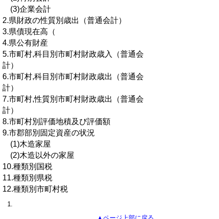
(3)企業会計
2.県財政の性質別歳出（普通会計）
3.県債現在高（
4.県公有財産
5.市町村,科目別市町村財政歳入（普通会
計）
6.市町村,科目別市町村財政歳出（普通会
計）
7.市町村,性質別市町村財政歳出（普通会
計）
8.市町村別評価地積及び評価額
9.市郡部別固定資産の状況
(1)木造家屋
(2)木造以外の家屋
10.種類別国税
11.種類別県税
12.種類別市町村税
▲ページ上部に戻る