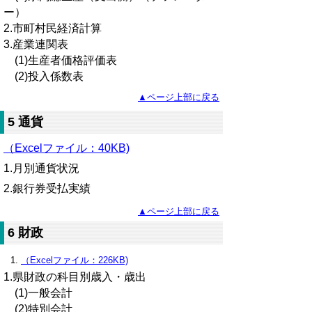
ー）
2.市町村民経済計算
3.産業連関表
(1)生産者価格評価表
(2)投入係数表
▲ページ上部に戻る
5 通貨
（Excelファイル：40KB)
1.月別通貨状況
2.銀行券受払実績
▲ページ上部に戻る
6 財政
（Excelファイル：226KB)
1.県財政の科目別歳入・歳出
(1)一般会計
(2)特別会計