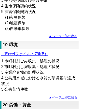
3.手形交換高及び不渡手形
4.生命保険契約状況
5.損害保険契約状況
(1)火災保険
(2)地震保険
(3)自動車保険
▲ページ上部に戻る
19 環境
（Excelファイル：79KB）
1.市町村別ごみ収集・処理の状況
2.市町村別し尿収集・処理の状況
3.産業廃棄物の処理状況
4.公共用水域における水質の環境基準達成
状況
5.公害苦情件数
▲ページ上部に戻る
20 労働・賃金