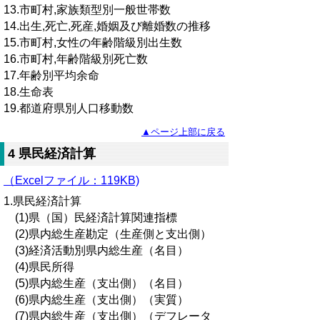
13.市町村,家族類型別一般世帯数
14.出生,死亡,死産,婚姻及び離婚数の推移
15.市町村,女性の年齢階級別出生数
16.市町村,年齢階級別死亡数
17.年齢別平均余命
18.生命表
19.都道府県別人口移動数
▲ページ上部に戻る
4 県民経済計算
（Excelファイル：119KB)
1.県民経済計算
(1)県（国）民経済計算関連指標
(2)県内総生産勘定（生産側と支出側）
(3)経済活動別県内総生産（名目）
(4)県民所得
(5)県内総生産（支出側）（名目）
(6)県内総生産（支出側）（実質）
(7)県内総生産（支出側）（デフレータ