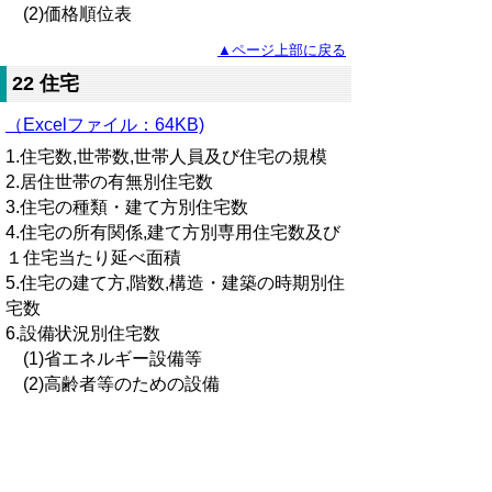
(2)価格順位表
▲ページ上部に戻る
22 住宅
（Excelファイル：64KB)
1.住宅数,世帯数,世帯人員及び住宅の規模
2.居住世帯の有無別住宅数
3.住宅の種類・建て方別住宅数
4.住宅の所有関係,建て方別専用住宅数及び
１住宅当たり延べ面積
5.住宅の建て方,階数,構造・建築の時期別住
宅数
6.設備状況別住宅数
(1)省エネルギー設備等
(2)高齢者等のための設備
▲ページ上部に戻る