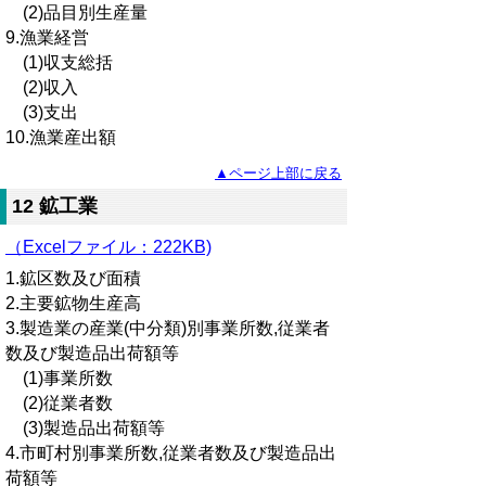
(2)品目別生産量
9.漁業経営
(1)収支総括
(2)収入
(3)支出
10.漁業産出額
▲ページ上部に戻る
12 鉱工業
（Excelファイル：222KB)
1.鉱区数及び面積
2.主要鉱物生産高
3.製造業の産業(中分類)別事業所数,従業者
数及び製造品出荷額等
(1)事業所数
(2)従業者数
(3)製造品出荷額等
4.市町村別事業所数,従業者数及び製造品出
荷額等