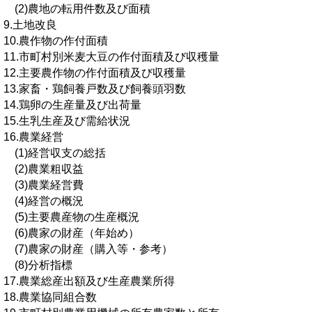
(2)農地の転用件数及び面積
9.土地改良
10.農作物の作付面積
11.市町村別米麦大豆の作付面積及び収穫量
12.主要農作物の作付面積及び収穫量
13.家畜・鶏飼養戸数及び飼養頭羽数
14.鶏卵の生産量及び出荷量
15.生乳生産及び需給状況
16.農業経営
(1)経営収支の総括
(2)農業粗収益
(3)農業経営費
(4)経営の概況
(5)主要農産物の生産概況
(6)農家の財産（年始め）
(7)農家の財産（購入等・参考）
(8)分析指標
17.農業総産出額及び生産農業所得
18.農業協同組合数