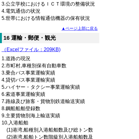
3.公立学校におけるＩＣＴ環境の整備状況
4.電気通信の状況
5.世帯における情報通信機器の保有状況
▲ページ上部に戻る
16 運輸・郵便・観光
（Excelファイル：209KB)
1.道路の現況
2.市町村,車種別保有自動車数
3.乗合バス事業運輸実績
4.貸切バス事業運輸実績
5.ハイヤー・タクシー事業運輸実績
6.索道事業運輸実績
7.路線及び旅客・貨物別鉄道輸送実績
8.鋼船船舶登録数
9.主要貨物別海上輸送実績
10.入港船舶
(1)港湾,船種別入港船舶数及び総トン数
(2)港湾,船舶トン数階級別入港船舶数及