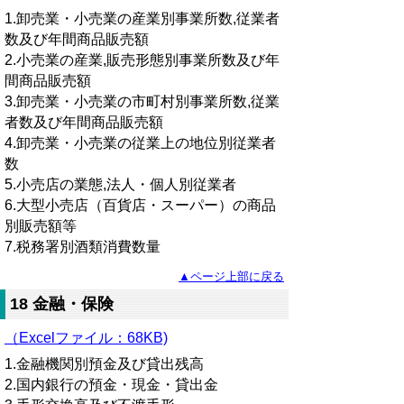
1.卸売業・小売業の産業別事業所数,従業者
数及び年間商品販売額
2.小売業の産業,販売形態別事業所数及び年
間商品販売額
3.卸売業・小売業の市町村別事業所数,従業
者数及び年間商品販売額
4.卸売業・小売業の従業上の地位別従業者
数
5.小売店の業態,法人・個人別従業者
6.大型小売店（百貨店・スーパー）の商品
別販売額等
7.税務署別酒類消費数量
▲ページ上部に戻る
18 金融・保険
（Excelファイル：68KB)
1.金融機関別預金及び貸出残高
2.国内銀行の預金・現金・貸出金