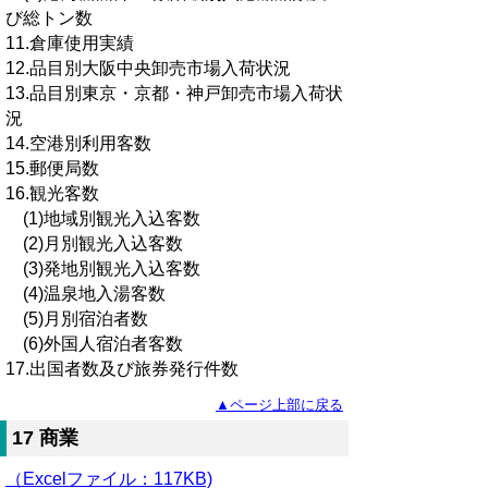
び総トン数
11.倉庫使用実績
12.品目別大阪中央卸売市場入荷状況
13.品目別東京・京都・神戸卸売市場入荷状
況
14.空港別利用客数
15.郵便局数
16.観光客数
(1)地域別観光入込客数
(2)月別観光入込客数
(3)発地別観光入込客数
(4)温泉地入湯客数
(5)月別宿泊者数
(6)外国人宿泊者客数
17.出国者数及び旅券発行件数
▲ページ上部に戻る
17 商業
（Excelファイル
：
117KB)