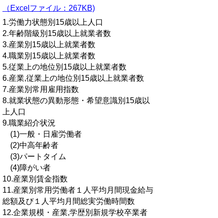
（Excelファイル：267KB)
1.労働力状態別15歳以上人口
2.年齢階級別15歳以上就業者数
3.産業別15歳以上就業者数
4.職業別15歳以上就業者数
5.従業上の地位別15歳以上就業者数
6.産業,従業上の地位別15歳以上就業者数
7.産業別常用雇用指数
8.就業状態の異動形態・希望意識別15歳以
上人口
9.職業紹介状況
(1)一般・日雇労働者
(2)中高年齢者
(3)パートタイム
(4)障がい者
10.産業別賃金指数
11.産業別常用労働者１人平均月間現金給与
総額及び１人平均月間総実労働時間数
12.企業規模・産業,学歴別新規学校卒業者