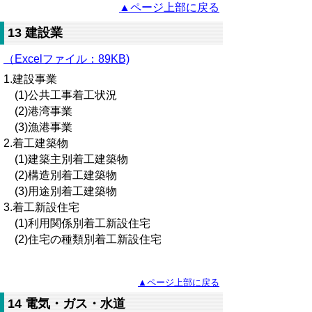
▲ページ上部に戻る
13 建設業
（Excelファイル：89KB)
1.建設事業
(1)公共工事着工状況
(2)港湾事業
(3)漁港事業
2.着工建築物
(1)建築主別着工建築物
(2)構造別着工建築物
(3)用途別着工建築物
3.着工新設住宅
(1)利用関係別着工新設住宅
(2)住宅の種類別着工新設住宅
▲ページ上部に戻る
14 電気・ガス・水道