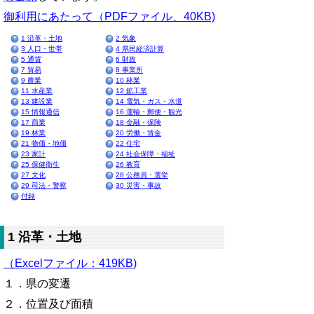
御利用にあたって（PDFファイル、40KB)
1 沿革・土地
2 気象
3 人口・世帯
4 県民経済計算
5 通貨
6 財政
7 貿易
8 事業所
9 農業
10 林業
11 水産業
12 鉱工業
13 建設業
14 電気・ガス・水道
15 情報通信
16 運輸・郵便・観光
17 商業
18 金融・保険
19 林業
20 労働・賃金
21 物価・地価
22 住宅
23 家計
24 社会保障・福祉
25 保健衛生
26 教育
27 文化
28 公務員・選挙
29 司法・警察
30 災害・事故
付録
1 沿革・土地
（Excelファイル：419KB)
１．県の変遷
２．位置及び面積