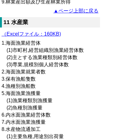
9.林業産出額及び生産林業所得
▲ページ上部に戻る
11 水産業
（Excelファイル：160KB)
1.海面漁業経営体
(1)市町村,経営組織別漁業経営体数
(2)主とする漁業種類別経営体数
(3)専業,規模別個人経営体数
2.海面漁業就業者数
3.保有漁船隻数
4.漁種別漁船数
5.海面漁業漁獲量
(1)漁業種類別漁獲量
(2)魚種別漁獲量
6.内水面漁業経営体数
7.内水面漁業漁獲量
8.水産物流通加工
(1)主要魚種,用途別出荷量