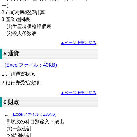
ー）
2.市町村民経済計算
3.産業連関表
(1)生産者価格評価表
(2)投入係数表
▲ページ上部に戻る
5 通貨
（Excelファイル：40KB)
1.月別通貨状況
2.銀行券受払実績
▲ページ上部に戻る
6 財政
（Excelファイル：226KB)
1.県財政の科目別歳入・歳出
(1)一般会計
(2)特別会計