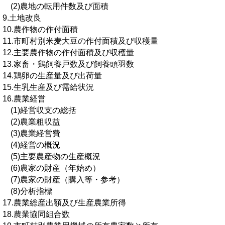
(2)農地の転用件数及び面積
9.土地改良
10.農作物の作付面積
11.市町村別米麦大豆の作付面積及び収穫量
12.主要農作物の作付面積及び収穫量
13.家畜・鶏飼養戸数及び飼養頭羽数
14.鶏卵の生産量及び出荷量
15.生乳生産及び需給状況
16.農業経営
(1)経営収支の総括
(2)農業粗収益
(3)農業経営費
(4)経営の概況
(5)主要農産物の生産概況
(6)農家の財産（年始め）
(7)農家の財産（購入等・参考）
(8)分析指標
17.農業総産出額及び生産農業所得
18.農業協同組合数