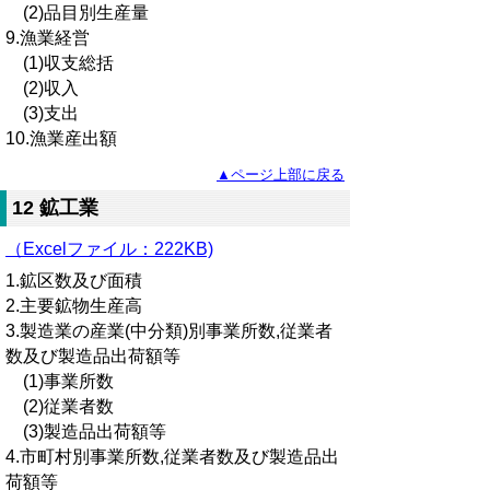
(2)品目別生産量
9.漁業経営
(1)収支総括
(2)収入
(3)支出
10.漁業産出額
▲ページ上部に戻る
12 鉱工業
（Excelファイル：222KB)
1.鉱区数及び面積
2.主要鉱物生産高
3.製造業の産業(中分類)別事業所数,従業者
数及び製造品出荷額等
(1)事業所数
(2)従業者数
(3)製造品出荷額等
4.市町村別事業所数,従業者数及び製造品出
荷額等