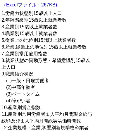
（Excelファイル：267KB)
1.労働力状態別15歳以上人口
2.年齢階級別15歳以上就業者数
3.産業別15歳以上就業者数
4.職業別15歳以上就業者数
5.従業上の地位別15歳以上就業者数
6.産業,従業上の地位別15歳以上就業者数
7.産業別常用雇用指数
8.就業状態の異動形態・希望意識別15歳以
上人口
9.職業紹介状況
(1)一般・日雇労働者
(2)中高年齢者
(3)パートタイム
(4)障がい者
10.産業別賃金指数
11.産業別常用労働者１人平均月間現金給与
総額及び１人平均月間総実労働時間数
12.企業規模・産業,学歴別新規学校卒業者