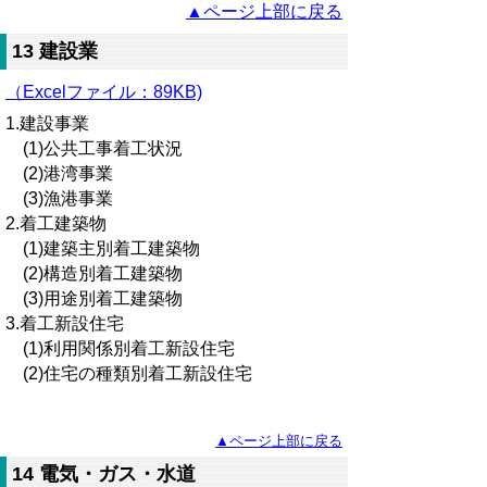
▲ページ上部に戻る
13 建設業
（Excelファイル：89KB)
1.建設事業
(1)公共工事着工状況
(2)港湾事業
(3)漁港事業
2.着工建築物
(1)建築主別着工建築物
(2)構造別着工建築物
(3)用途別着工建築物
3.着工新設住宅
(1)利用関係別着工新設住宅
(2)住宅の種類別着工新設住宅
▲ページ上部に戻る
14 電気・ガス・水道