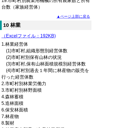
19.市町村別農業用機械の所有農家数と所有
台数（家族経営体）
▲ページ上部に戻る
10 林業
（Excelファイル：192KB)
1.林業経営体
(1)市町村,組織形態別経営体数
(2)市町村別保有山林の状況
(3)市町村,保有山林面積規模別経営体数
(4)市町村別過去１年間に林産物の販売を
行った経営体数
2.市町村別林業労働力
3.市町村別林野面積
4.森林蓄積
5.造林面積
6.保安林面積
7.林産物
8.製材