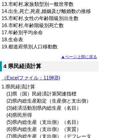
13.市町村,家族類型別一般世帯数
14.出生,死亡,死産,婚姻及び離婚数の推移
15.市町村,女性の年齢階級別出生数
16.市町村,年齢階級別死亡数
17.年齢別平均余命
18.生命表
19.都道府県別人口移動数
▲ページ上部に戻る
4 県民経済計算
（Excelファイル：119KB)
1.県民経済計算
(1)県（国）民経済計算関連指標
(2)県内総生産勘定（生産側と支出側）
(3)経済活動別県内総生産（名目）
(4)県民所得
(5)県内総生産（支出側）（名目）
(6)県内総生産（支出側）（実質）
(7)県内総生産（支出側）（デフレータ