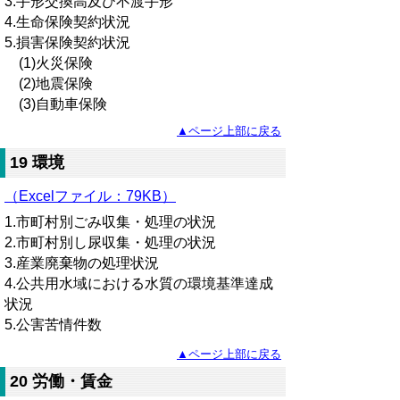
3.手形交換高及び不渡手形
4.生命保険契約状況
5.損害保険契約状況
(1)火災保険
(2)地震保険
(3)自動車保険
▲ページ上部に戻る
19 環境
（Excelファイル：79KB）
1.市町村別ごみ収集・処理の状況
2.市町村別し尿収集・処理の状況
3.産業廃棄物の処理状況
4.公共用水域における水質の環境基準達成
状況
5.公害苦情件数
▲ページ上部に戻る
20 労働・賃金