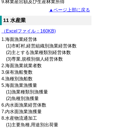
9.林業産出額及び生産林業所得
▲ページ上部に戻る
11 水産業
（Excelファイル：160KB)
1.海面漁業経営体
(1)市町村,経営組織別漁業経営体数
(2)主とする漁業種類別経営体数
(3)専業,規模別個人経営体数
2.海面漁業就業者数
3.保有漁船隻数
4.漁種別漁船数
5.海面漁業漁獲量
(1)漁業種類別漁獲量
(2)魚種別漁獲量
6.内水面漁業経営体数
7.内水面漁業漁獲量
8.水産物流通加工
(1)主要魚種,用途別出荷量