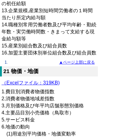
の初任給額
13.企業規模,産業別短時間労働者の１時間
当たり所定内給与額
14.職種別常用労働者数及び平均年齢・勤続
年数・実労働時間数・きまって支給する現
金給与額等
15.産業別組合数及び組合員数
16.加盟主要団体別単位組合数及び組合員数
▲ページ上部に戻る
21 物価・地価
（Excelファイル：319KB)
1.費目別消費者物価指数
2.消費者物価地域差指数
3.月別価格及び年平均店舗形態別価格
4.主要品目別小売価格（鳥取市）
5.サービス料金
6.地価の動向
(1)用途別平均価格・地価変動率