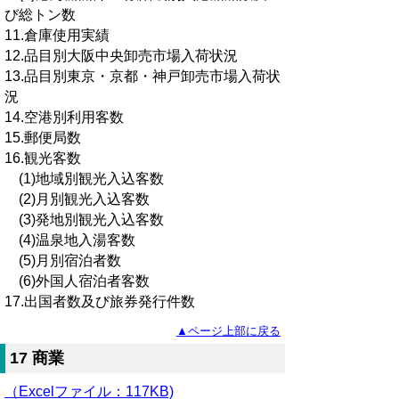
び総トン数
11.倉庫使用実績
12.品目別大阪中央卸売市場入荷状況
13.品目別東京・京都・神戸卸売市場入荷状
況
14.空港別利用客数
15.郵便局数
16.観光客数
(1)地域別観光入込客数
(2)月別観光入込客数
(3)発地別観光入込客数
(4)温泉地入湯客数
(5)月別宿泊者数
(6)外国人宿泊者客数
17.出国者数及び旅券発行件数
▲ページ上部に戻る
17 商業
（Excelファイル
：
117KB)