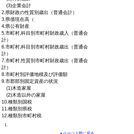
(3)企業会計
2.県財政の性質別歳出（普通会計）
3.県債現在高（
4.県公有財産
5.市町村,科目別市町村財政歳入（普通会
計）
6.市町村,科目別市町村財政歳出（普通会
計）
7.市町村,性質別市町村財政歳出（普通会
計）
8.市町村別評価地積及び評価額
9.市郡部別固定資産の状況
(1)木造家屋
(2)木造以外の家屋
10.種類別国税
11.種類別県税
12.種類別市町村税
▲ページ上部に戻る