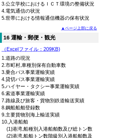
3.公立学校におけるＩＣＴ環境の整備状況
4.電気通信の状況
5.世帯における情報通信機器の保有状況
▲ページ上部に戻る
16 運輸・郵便・観光
（Excelファイル：209KB)
1.道路の現況
2.市町村,車種別保有自動車数
3.乗合バス事業運輸実績
4.貸切バス事業運輸実績
5.ハイヤー・タクシー事業運輸実績
6.索道事業運輸実績
7.路線及び旅客・貨物別鉄道輸送実績
8.鋼船船舶登録数
9.主要貨物別海上輸送実績
10.入港船舶
(1)港湾,船種別入港船舶数及び総トン数
(2)港湾,船舶トン数階級別入港船舶数及