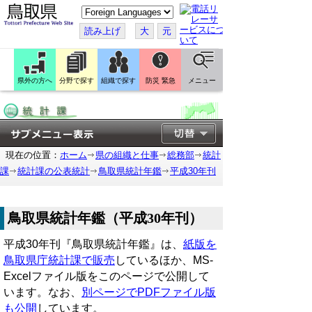
こ
の
ペ
読み上げ
大
元
ー
ジ
を
翻
訳
県外の方へ
分野で探す
組織で探す
防災 緊急
メニュー
す
る
現在の位置：
ホーム
県の組織と仕事
総務部
統計
課
統計課の公表統計
鳥取県統計年鑑
平成30年刊
鳥取県統計年鑑（平成30年刊）
平成30年刊『鳥取県統計年鑑』は、
紙版を
鳥取県庁統計課で販売
しているほか、MS-
Excelファイル版をこのページで公開して
います。なお、
別ページでPDFファイル版
も公開
しています。