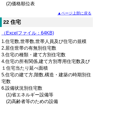
(2)価格順位表
▲ページ上部に戻る
22 住宅
（Excelファイル：64KB)
1.住宅数,世帯数,世帯人員及び住宅の規模
2.居住世帯の有無別住宅数
3.住宅の種類・建て方別住宅数
4.住宅の所有関係,建て方別専用住宅数及び
１住宅当たり延べ面積
5.住宅の建て方,階数,構造・建築の時期別住
宅数
6.設備状況別住宅数
(1)省エネルギー設備等
(2)高齢者等のための設備
▲ページ上部に戻る