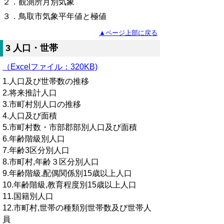
２．観測所月別気象
３．鳥取市気象平年値と極値
▲ページ上部に戻る
3 人口・世帯
（Excelファイル：320KB)
1.人口及び世帯数の推移
2.将来推計人口
3.市町村別人口の推移
4.人口及び面積
5.市町村数・市部郡部別人口及び面積
6.年齢階級別人口
7.年齢3区分別人口
8.市町村,年齢３区分別人口
9.年齢階級,配偶関係別15歳以上人口
10.年齢階級,教育程度別15歳以上人口
11.国籍別人口
12.市町村,世帯の種類別世帯数及び世帯人
員