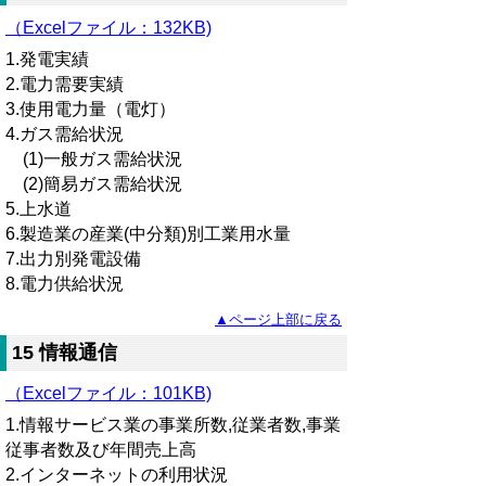
（Excelファイル
：
132KB)
1.発電実績
2.電力需要実績
3.使用電力量（電灯）
4.ガス需給状況
(1)一般ガス需給状況
(2)簡易ガス需給状況
5.上水道
6.製造業の産業(中分類)別工業用水量
7.出力別発電設備
8.電力供給状況
▲ページ上部に戻る
15 情報通信
（Excelファイル：101KB)
1.情報サービス業の事業所数,従業者数,事業
従事者数及び年間売上高
2.インターネットの利用状況