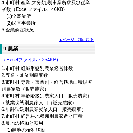
4.市町村,産業(大分類)別事業所数及び従業
者数（Excelファイル、46KB)
(1)全事業所
(2)民営事業所
5.企業倒産状況
▲ページ上部に戻る
9 農業
（Excelファイル：254KB)
1.市町村,組織形態別農業経営体数
2.専業・兼業別農家数
3.市町村,専業・兼業別・経営耕地面積規模
別農家数（販売農家）
4.市町村,年齢階級別農家人口（販売農家）
5.就業状態別農家人口（販売農家）
6.年齢階級別農業就業人口（販売農家）
7.市町村,経営耕地種類別農家数と面積
8.農地の移動と転用
(1)農地の権利移動