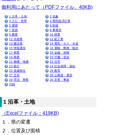
御利用にあたって（PDFファイル、40KB)
1 沿革・土地
2 気象
3 人口・世帯
4 県民経済計算
5 通貨
6 財政
7 貿易
8 事業所
9 農業
10 林業
11 水産業
12 鉱工業
13 建設業
14 電気・ガス・水道
15 情報通信
16 運輸・郵便・観光
17 商業
18 金融・保険
19 林業
20 労働・賃金
21 物価・地価
22 住宅
23 家計
24 社会保障・福祉
25 保健衛生
26 教育
27 文化
28 公務員・選挙
29 司法・警察
30 災害・事故
付録
1 沿革・土地
（Excelファイル：419KB)
１．県の変遷
２．位置及び面積