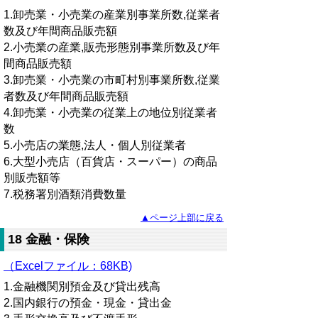
1.卸売業・小売業の産業別事業所数,従業者
数及び年間商品販売額
2.小売業の産業,販売形態別事業所数及び年
間商品販売額
3.卸売業・小売業の市町村別事業所数,従業
者数及び年間商品販売額
4.卸売業・小売業の従業上の地位別従業者
数
5.小売店の業態,法人・個人別従業者
6.大型小売店（百貨店・スーパー）の商品
別販売額等
7.税務署別酒類消費数量
▲ページ上部に戻る
18 金融・保険
（Excelファイル：68KB)
1.金融機関別預金及び貸出残高
2.国内銀行の預金・現金・貸出金