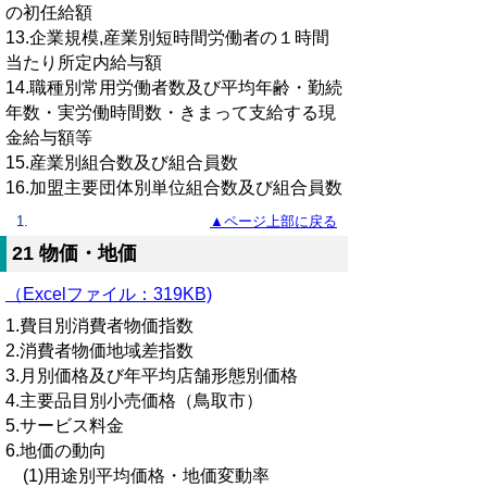
の初任給額
13.企業規模,産業別短時間労働者の１時間
当たり所定内給与額
14.職種別常用労働者数及び平均年齢・勤続
年数・実労働時間数・きまって支給する現
金給与額等
15.産業別組合数及び組合員数
16.加盟主要団体別単位組合数及び組合員数
▲ページ上部に戻る
21 物価・地価
（Excelファイル：319KB)
1.費目別消費者物価指数
2.消費者物価地域差指数
3.月別価格及び年平均店舗形態別価格
4.主要品目別小売価格（鳥取市）
5.サービス料金
6.地価の動向
(1)用途別平均価格・地価変動率