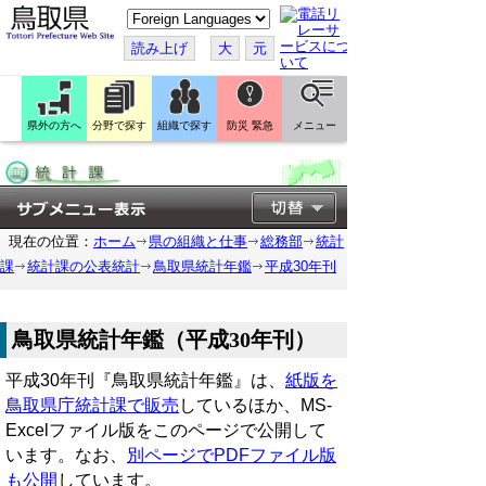
こ
の
ペ
読み上げ
大
元
ー
ジ
を
翻
訳
県外の方へ
分野で探す
組織で探す
防災 緊急
メニュー
す
る
現在の位置：
ホーム
県の組織と仕事
総務部
統計
課
統計課の公表統計
鳥取県統計年鑑
平成30年刊
鳥取県統計年鑑（平成30年刊）
平成30年刊『鳥取県統計年鑑』は、
紙版を
鳥取県庁統計課で販売
しているほか、MS-
Excelファイル版をこのページで公開して
います。なお、
別ページでPDFファイル版
も公開
しています。