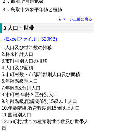
２．観測所月別気象
３．鳥取市気象平年値と極値
▲ページ上部に戻る
3 人口・世帯
（Excelファイル：320KB)
1.人口及び世帯数の推移
2.将来推計人口
3.市町村別人口の推移
4.人口及び面積
5.市町村数・市部郡部別人口及び面積
6.年齢階級別人口
7.年齢3区分別人口
8.市町村,年齢３区分別人口
9.年齢階級,配偶関係別15歳以上人口
10.年齢階級,教育程度別15歳以上人口
11.国籍別人口
12.市町村,世帯の種類別世帯数及び世帯人
員