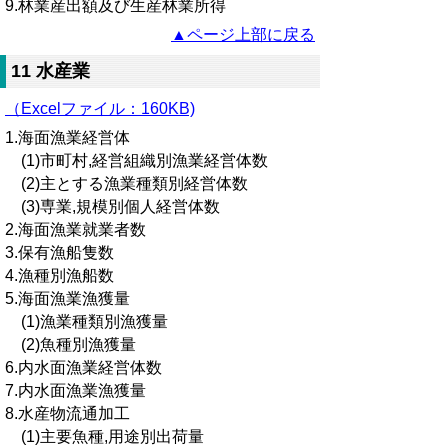
9.林業産出額及び生産林業所得
▲ページ上部に戻る
11 水産業
（Excelファイル：160KB)
1.海面漁業経営体
(1)市町村,経営組織別漁業経営体数
(2)主とする漁業種類別経営体数
(3)専業,規模別個人経営体数
2.海面漁業就業者数
3.保有漁船隻数
4.漁種別漁船数
5.海面漁業漁獲量
(1)漁業種類別漁獲量
(2)魚種別漁獲量
6.内水面漁業経営体数
7.内水面漁業漁獲量
8.水産物流通加工
(1)主要魚種,用途別出荷量