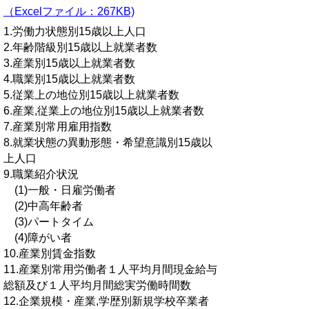
（Excelファイル：267KB)
1.労働力状態別15歳以上人口
2.年齢階級別15歳以上就業者数
3.産業別15歳以上就業者数
4.職業別15歳以上就業者数
5.従業上の地位別15歳以上就業者数
6.産業,従業上の地位別15歳以上就業者数
7.産業別常用雇用指数
8.就業状態の異動形態・希望意識別15歳以
上人口
9.職業紹介状況
(1)一般・日雇労働者
(2)中高年齢者
(3)パートタイム
(4)障がい者
10.産業別賃金指数
11.産業別常用労働者１人平均月間現金給与
総額及び１人平均月間総実労働時間数
12.企業規模・産業,学歴別新規学校卒業者