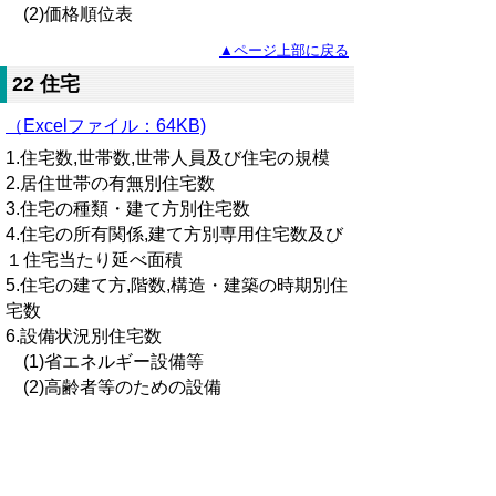
(2)価格順位表
▲ページ上部に戻る
22 住宅
（Excelファイル：64KB)
1.住宅数,世帯数,世帯人員及び住宅の規模
2.居住世帯の有無別住宅数
3.住宅の種類・建て方別住宅数
4.住宅の所有関係,建て方別専用住宅数及び
１住宅当たり延べ面積
5.住宅の建て方,階数,構造・建築の時期別住
宅数
6.設備状況別住宅数
(1)省エネルギー設備等
(2)高齢者等のための設備
▲ページ上部に戻る