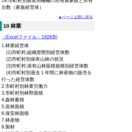
19.市町村別農業用機械の所有農家数と所有
台数（家族経営体）
▲ページ上部に戻る
10 林業
（Excelファイル：192KB)
1.林業経営体
(1)市町村,組織形態別経営体数
(2)市町村別保有山林の状況
(3)市町村,保有山林面積規模別経営体数
(4)市町村別過去１年間に林産物の販売を
行った経営体数
2.市町村別林業労働力
3.市町村別林野面積
4.森林蓄積
5.造林面積
6.保安林面積
7.林産物
8.製材