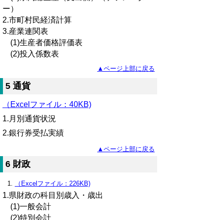
ー）
2.市町村民経済計算
3.産業連関表
(1)生産者価格評価表
(2)投入係数表
▲ページ上部に戻る
5 通貨
（Excelファイル：40KB)
1.月別通貨状況
2.銀行券受払実績
▲ページ上部に戻る
6 財政
（Excelファイル：226KB)
1.県財政の科目別歳入・歳出
(1)一般会計
(2)特別会計