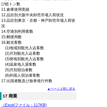
び総トン数
11.倉庫使用実績
12.品目別大阪中央卸売市場入荷状況
13.品目別東京・京都・神戸卸売市場入荷状
況
14.空港別利用客数
15.郵便局数
16.観光客数
(1)地域別観光入込客数
(2)月別観光入込客数
(3)発地別観光入込客数
(4)温泉地入湯客数
(5)月別宿泊者数
(6)外国人宿泊者客数
17.出国者数及び旅券発行件数
▲ページ上部に戻る
17 商業
（Excelファイル
：
117KB)