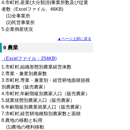
4.市町村,産業(大分類)別事業所数及び従業
者数（Excelファイル、46KB)
(1)全事業所
(2)民営事業所
5.企業倒産状況
▲ページ上部に戻る
9 農業
（Excelファイル：254KB)
1.市町村,組織形態別農業経営体数
2.専業・兼業別農家数
3.市町村,専業・兼業別・経営耕地面積規模
別農家数（販売農家）
4.市町村,年齢階級別農家人口（販売農家）
5.就業状態別農家人口（販売農家）
6.年齢階級別農業就業人口（販売農家）
7.市町村,経営耕地種類別農家数と面積
8.農地の移動と転用
(1)農地の権利移動