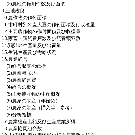
(2)農地の転用件数及び面積
9.土地改良
10.農作物の作付面積
11.市町村別米麦大豆の作付面積及び収穫量
12.主要農作物の作付面積及び収穫量
13.家畜・鶏飼養戸数及び飼養頭羽数
14.鶏卵の生産量及び出荷量
15.生乳生産及び需給状況
16.農業経営
(1)経営収支の総括
(2)農業粗収益
(3)農業経営費
(4)経営の概況
(5)主要農産物の生産概況
(6)農家の財産（年始め）
(7)農家の財産（購入等・参考）
(8)分析指標
17.農業総産出額及び生産農業所得
18.農業協同組合数