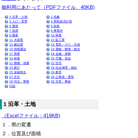
御利用にあたって（PDFファイル、40KB)
1 沿革・土地
2 気象
3 人口・世帯
4 県民経済計算
5 通貨
6 財政
7 貿易
8 事業所
9 農業
10 林業
11 水産業
12 鉱工業
13 建設業
14 電気・ガス・水道
15 情報通信
16 運輸・郵便・観光
17 商業
18 金融・保険
19 林業
20 労働・賃金
21 物価・地価
22 住宅
23 家計
24 社会保障・福祉
25 保健衛生
26 教育
27 文化
28 公務員・選挙
29 司法・警察
30 災害・事故
付録
1 沿革・土地
（Excelファイル：419KB)
１．県の変遷
２．位置及び面積