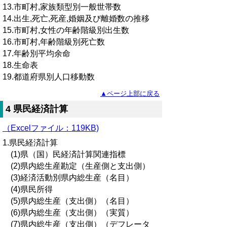
13.市町村,家族類型別一般世帯数
14.出生,死亡,死産,婚姻及び離婚数の推移
15.市町村,女性の年齢階級別出生数
16.市町村,年齢階級別死亡数
17.年齢別平均余命
18.生命表
19.都道府県別人口移動数
▲ページ上部に戻る
4 県民経済計算
（Excelファイル：119KB)
1.県民経済計算
(1)県（国）民経済計算関連指標
(2)県内総生産勘定（生産側と支出側）
(3)経済活動別県内総生産（名目）
(4)県民所得
(5)県内総生産（支出側）（名目）
(6)県内総生産（支出側）（実質）
(7)県内総生産（支出側）（デフレータ