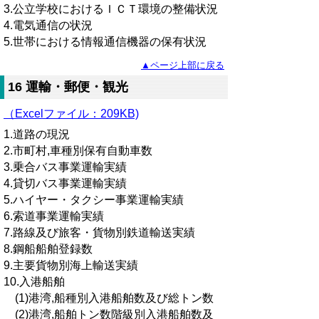
3.公立学校におけるＩＣＴ環境の整備状況
4.電気通信の状況
5.世帯における情報通信機器の保有状況
▲ページ上部に戻る
16 運輸・郵便・観光
（Excelファイル：209KB)
1.道路の現況
2.市町村,車種別保有自動車数
3.乗合バス事業運輸実績
4.貸切バス事業運輸実績
5.ハイヤー・タクシー事業運輸実績
6.索道事業運輸実績
7.路線及び旅客・貨物別鉄道輸送実績
8.鋼船船舶登録数
9.主要貨物別海上輸送実績
10.入港船舶
(1)港湾,船種別入港船舶数及び総トン数
(2)港湾,船舶トン数階級別入港船舶数及