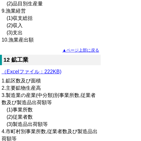
(2)品目別生産量
9.漁業経営
(1)収支総括
(2)収入
(3)支出
10.漁業産出額
▲ページ上部に戻る
12 鉱工業
（Excelファイル：222KB)
1.鉱区数及び面積
2.主要鉱物生産高
3.製造業の産業(中分類)別事業所数,従業者
数及び製造品出荷額等
(1)事業所数
(2)従業者数
(3)製造品出荷額等
4.市町村別事業所数,従業者数及び製造品出
荷額等