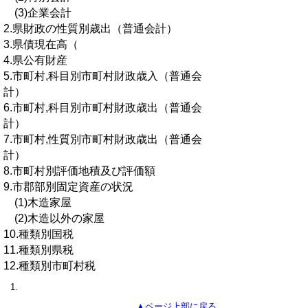
(3)企業会計
2.県財政の性質別歳出（普通会計）
3.県債現在高（
4.県公有財産
5.市町村,科目別市町村財政歳入（普通会
計）
6.市町村,科目別市町村財政歳出（普通会
計）
7.市町村,性質別市町村財政歳出（普通会
計）
8.市町村別評価地積及び評価額
9.市郡部別固定資産の状況
(1)木造家屋
(2)木造以外の家屋
10.種類別国税
11.種類別県税
12.種類別市町村税
▲ページ上部に戻る