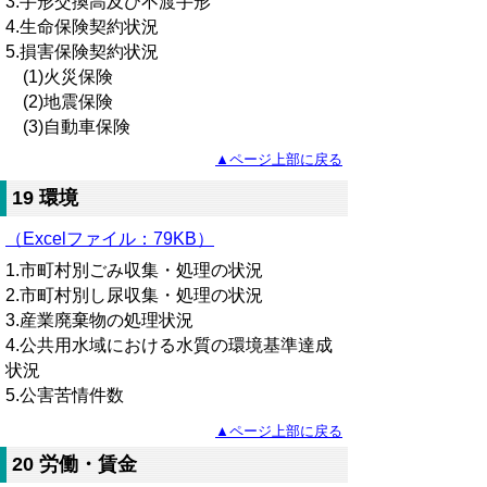
3.手形交換高及び不渡手形
4.生命保険契約状況
5.損害保険契約状況
(1)火災保険
(2)地震保険
(3)自動車保険
▲ページ上部に戻る
19 環境
（Excelファイル：79KB）
1.市町村別ごみ収集・処理の状況
2.市町村別し尿収集・処理の状況
3.産業廃棄物の処理状況
4.公共用水域における水質の環境基準達成
状況
5.公害苦情件数
▲ページ上部に戻る
20 労働・賃金