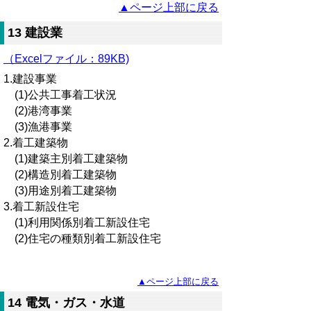
▲ページ上部に戻る
13 建設業
（Excelファイル：89KB)
1.建設事業
(1)公共工事着工状況
(2)港湾事業
(3)漁港事業
2.着工建築物
(1)建築主別着工建築物
(2)構造別着工建築物
(3)用途別着工建築物
3.着工新設住宅
(1)利用関係別着工新設住宅
(2)住宅の種類別着工新設住宅
▲ページ上部に戻る
14 電気・ガス・水道