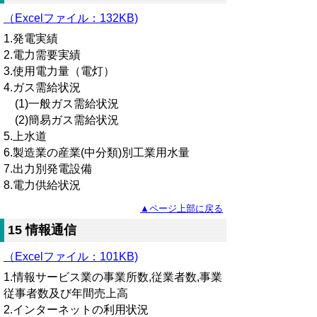
（Excelファイル
：
132KB)
1.発電実績
2.電力需要実績
3.使用電力量（電灯）
4.ガス需給状況
(1)一般ガス需給状況
(2)簡易ガス需給状況
5.上水道
6.製造業の産業(中分類)別工業用水量
7.出力別発電設備
8.電力供給状況
▲ページ上部に戻る
15 情報通信
（Excelファイル：101KB)
1.情報サービス業の事業所数,従業者数,事業
従事者数及び年間売上高
2.インターネットの利用状況