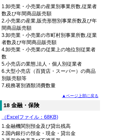
1.卸売業・小売業の産業別事業所数,従業者
数及び年間商品販売額
2.小売業の産業,販売形態別事業所数及び年
間商品販売額
3.卸売業・小売業の市町村別事業所数,従業
者数及び年間商品販売額
4.卸売業・小売業の従業上の地位別従業者
数
5.小売店の業態,法人・個人別従業者
6.大型小売店（百貨店・スーパー）の商品
別販売額等
7.税務署別酒類消費数量
▲ページ上部に戻る
18 金融・保険
（Excelファイル：68KB)
1.金融機関別預金及び貸出残高
2.国内銀行の預金・現金・貸出金