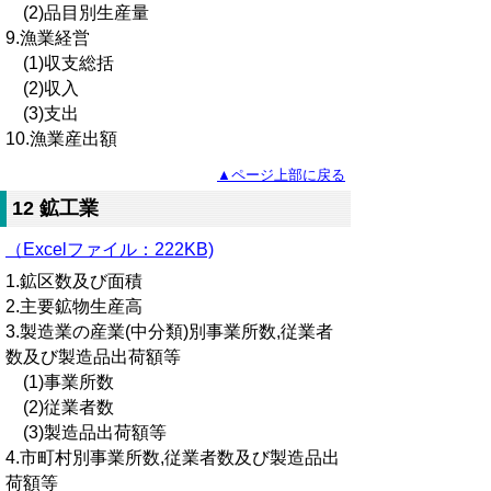
(2)品目別生産量
9.漁業経営
(1)収支総括
(2)収入
(3)支出
10.漁業産出額
▲ページ上部に戻る
12 鉱工業
（Excelファイル：222KB)
1.鉱区数及び面積
2.主要鉱物生産高
3.製造業の産業(中分類)別事業所数,従業者
数及び製造品出荷額等
(1)事業所数
(2)従業者数
(3)製造品出荷額等
4.市町村別事業所数,従業者数及び製造品出
荷額等