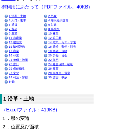
御利用にあたって（PDFファイル、40KB)
1 沿革・土地
2 気象
3 人口・世帯
4 県民経済計算
5 通貨
6 財政
7 貿易
8 事業所
9 農業
10 林業
11 水産業
12 鉱工業
13 建設業
14 電気・ガス・水道
15 情報通信
16 運輸・郵便・観光
17 商業
18 金融・保険
19 林業
20 労働・賃金
21 物価・地価
22 住宅
23 家計
24 社会保障・福祉
25 保健衛生
26 教育
27 文化
28 公務員・選挙
29 司法・警察
30 災害・事故
付録
1 沿革・土地
（Excelファイル：419KB)
１．県の変遷
２．位置及び面積