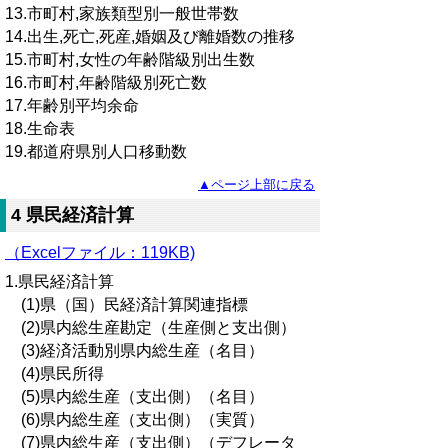
13.市町村,家族類型別一般世帯数
14.出生,死亡,死産,婚姻及び離婚数の推移
15.市町村,女性の年齢階級別出生数
16.市町村,年齢階級別死亡数
17.年齢別平均余命
18.生命表
19.都道府県別人口移動数
▲ページ上部に戻る
4 県民経済計算
（Excelファイル：119KB)
1.県民経済計算
(1)県（国）民経済計算関連指標
(2)県内総生産勘定（生産側と支出側）
(3)経済活動別県内総生産（名目）
(4)県民所得
(5)県内総生産（支出側）（名目）
(6)県内総生産（支出側）（実質）
(7)県内総生産（支出側）（デフレータ