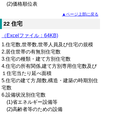
(2)価格順位表
▲ページ上部に戻る
22 住宅
（Excelファイル：64KB)
1.住宅数,世帯数,世帯人員及び住宅の規模
2.居住世帯の有無別住宅数
3.住宅の種類・建て方別住宅数
4.住宅の所有関係,建て方別専用住宅数及び
１住宅当たり延べ面積
5.住宅の建て方,階数,構造・建築の時期別住
宅数
6.設備状況別住宅数
(1)省エネルギー設備等
(2)高齢者等のための設備
▲ページ上部に戻る