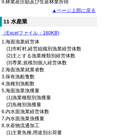
9.林業産出額及び生産林業所得
▲ページ上部に戻る
11 水産業
（Excelファイル：160KB)
1.海面漁業経営体
(1)市町村,経営組織別漁業経営体数
(2)主とする漁業種類別経営体数
(3)専業,規模別個人経営体数
2.海面漁業就業者数
3.保有漁船隻数
4.漁種別漁船数
5.海面漁業漁獲量
(1)漁業種類別漁獲量
(2)魚種別漁獲量
6.内水面漁業経営体数
7.内水面漁業漁獲量
8.水産物流通加工
(1)主要魚種,用途別出荷量