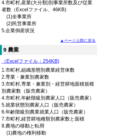
4.市町村,産業(大分類)別事業所数及び従業
者数（Excelファイル、46KB)
(1)全事業所
(2)民営事業所
5.企業倒産状況
▲ページ上部に戻る
9 農業
（Excelファイル：254KB)
1.市町村,組織形態別農業経営体数
2.専業・兼業別農家数
3.市町村,専業・兼業別・経営耕地面積規模
別農家数（販売農家）
4.市町村,年齢階級別農家人口（販売農家）
5.就業状態別農家人口（販売農家）
6.年齢階級別農業就業人口（販売農家）
7.市町村,経営耕地種類別農家数と面積
8.農地の移動と転用
(1)農地の権利移動