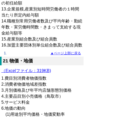
の初任給額
13.企業規模,産業別短時間労働者の１時間
当たり所定内給与額
14.職種別常用労働者数及び平均年齢・勤続
年数・実労働時間数・きまって支給する現
金給与額等
15.産業別組合数及び組合員数
16.加盟主要団体別単位組合数及び組合員数
▲ページ上部に戻る
21 物価・地価
（Excelファイル：319KB)
1.費目別消費者物価指数
2.消費者物価地域差指数
3.月別価格及び年平均店舗形態別価格
4.主要品目別小売価格（鳥取市）
5.サービス料金
6.地価の動向
(1)用途別平均価格・地価変動率