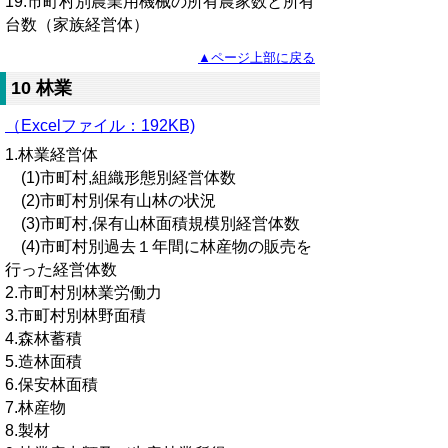
19.市町村別農業用機械の所有農家数と所有
台数（家族経営体）
▲ページ上部に戻る
10 林業
（Excelファイル：192KB)
1.林業経営体
(1)市町村,組織形態別経営体数
(2)市町村別保有山林の状況
(3)市町村,保有山林面積規模別経営体数
(4)市町村別過去１年間に林産物の販売を
行った経営体数
2.市町村別林業労働力
3.市町村別林野面積
4.森林蓄積
5.造林面積
6.保安林面積
7.林産物
8.製材