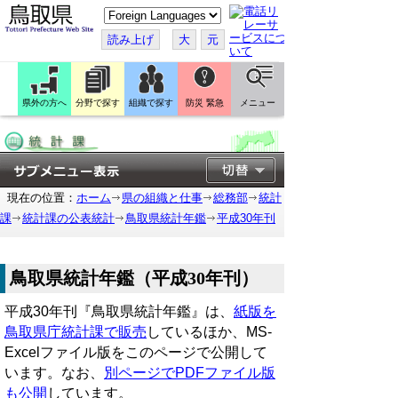
こ
の
ペ
読み上げ
大
元
ー
ジ
を
翻
訳
県外の方へ
分野で探す
組織で探す
防災 緊急
メニュー
す
る
現在の位置：
ホーム
県の組織と仕事
総務部
統計
課
統計課の公表統計
鳥取県統計年鑑
平成30年刊
鳥取県統計年鑑（平成30年刊）
平成30年刊『鳥取県統計年鑑』は、
紙版を
鳥取県庁統計課で販売
しているほか、MS-
Excelファイル版をこのページで公開して
います。なお、
別ページでPDFファイル版
も公開
しています。