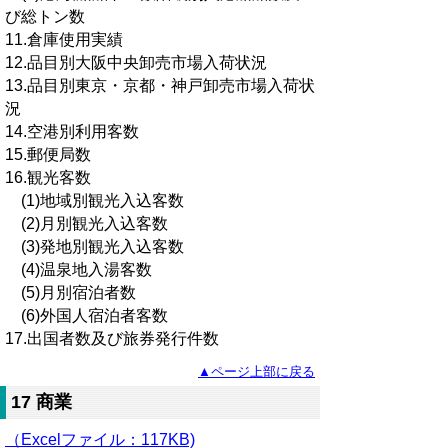
び総トン数
11.倉庫使用実績
12.品目別大阪中央卸売市場入荷状況
13.品目別東京・京都・神戸卸売市場入荷状
況
14.空港別利用客数
15.郵便局数
16.観光客数
(1)地域別観光入込客数
(2)月別観光入込客数
(3)発地別観光入込客数
(4)温泉地入湯客数
(5)月別宿泊者数
(6)外国人宿泊者客数
17.出国者数及び旅券発行件数
▲ページ上部に戻る
17 商業
（Excelファイル
：
117KB)