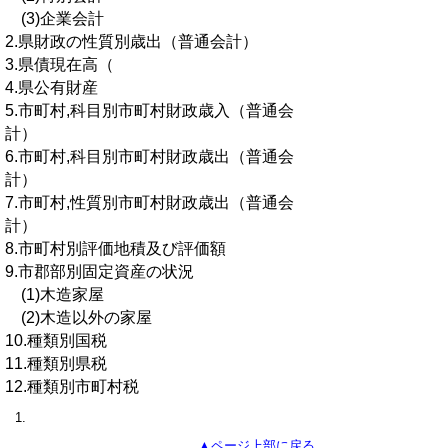
(3)企業会計
2.県財政の性質別歳出（普通会計）
3.県債現在高（
4.県公有財産
5.市町村,科目別市町村財政歳入（普通会
計）
6.市町村,科目別市町村財政歳出（普通会
計）
7.市町村,性質別市町村財政歳出（普通会
計）
8.市町村別評価地積及び評価額
9.市郡部別固定資産の状況
(1)木造家屋
(2)木造以外の家屋
10.種類別国税
11.種類別県税
12.種類別市町村税
▲ページ上部に戻る