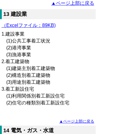
▲ページ上部に戻る
13 建設業
（Excelファイル：89KB)
1.建設事業
(1)公共工事着工状況
(2)港湾事業
(3)漁港事業
2.着工建築物
(1)建築主別着工建築物
(2)構造別着工建築物
(3)用途別着工建築物
3.着工新設住宅
(1)利用関係別着工新設住宅
(2)住宅の種類別着工新設住宅
▲ページ上部に戻る
14 電気・ガス・水道