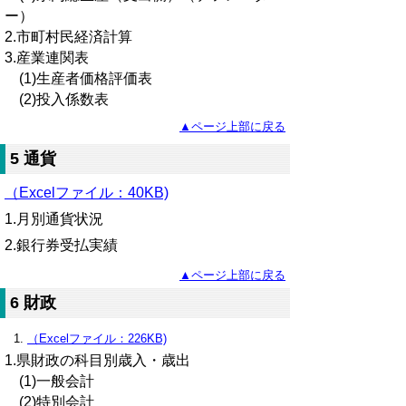
ー）
2.市町村民経済計算
3.産業連関表
(1)生産者価格評価表
(2)投入係数表
▲ページ上部に戻る
5 通貨
（Excelファイル：40KB)
1.月別通貨状況
2.銀行券受払実績
▲ページ上部に戻る
6 財政
（Excelファイル：226KB)
1.県財政の科目別歳入・歳出
(1)一般会計
(2)特別会計