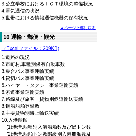
3.公立学校におけるＩＣＴ環境の整備状況
4.電気通信の状況
5.世帯における情報通信機器の保有状況
▲ページ上部に戻る
16 運輸・郵便・観光
（Excelファイル：209KB)
1.道路の現況
2.市町村,車種別保有自動車数
3.乗合バス事業運輸実績
4.貸切バス事業運輸実績
5.ハイヤー・タクシー事業運輸実績
6.索道事業運輸実績
7.路線及び旅客・貨物別鉄道輸送実績
8.鋼船船舶登録数
9.主要貨物別海上輸送実績
10.入港船舶
(1)港湾,船種別入港船舶数及び総トン数
(2)港湾,船舶トン数階級別入港船舶数及