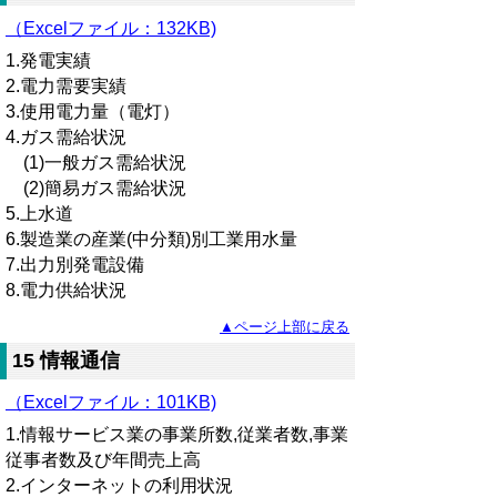
（Excelファイル
：
132KB)
1.発電実績
2.電力需要実績
3.使用電力量（電灯）
4.ガス需給状況
(1)一般ガス需給状況
(2)簡易ガス需給状況
5.上水道
6.製造業の産業(中分類)別工業用水量
7.出力別発電設備
8.電力供給状況
▲ページ上部に戻る
15 情報通信
（Excelファイル：101KB)
1.情報サービス業の事業所数,従業者数,事業
従事者数及び年間売上高
2.インターネットの利用状況