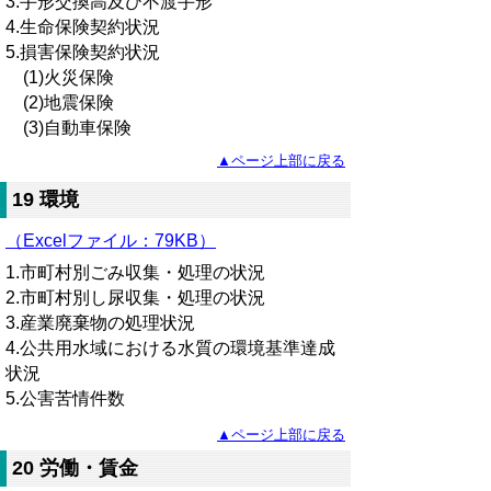
3.手形交換高及び不渡手形
4.生命保険契約状況
5.損害保険契約状況
(1)火災保険
(2)地震保険
(3)自動車保険
▲ページ上部に戻る
19 環境
（Excelファイル：79KB）
1.市町村別ごみ収集・処理の状況
2.市町村別し尿収集・処理の状況
3.産業廃棄物の処理状況
4.公共用水域における水質の環境基準達成
状況
5.公害苦情件数
▲ページ上部に戻る
20 労働・賃金