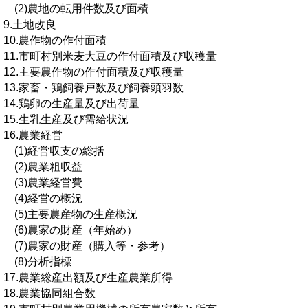
(2)農地の転用件数及び面積
9.土地改良
10.農作物の作付面積
11.市町村別米麦大豆の作付面積及び収穫量
12.主要農作物の作付面積及び収穫量
13.家畜・鶏飼養戸数及び飼養頭羽数
14.鶏卵の生産量及び出荷量
15.生乳生産及び需給状況
16.農業経営
(1)経営収支の総括
(2)農業粗収益
(3)農業経営費
(4)経営の概況
(5)主要農産物の生産概況
(6)農家の財産（年始め）
(7)農家の財産（購入等・参考）
(8)分析指標
17.農業総産出額及び生産農業所得
18.農業協同組合数