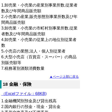
1.卸売業・小売業の産業別事業所数,従業者
数及び年間商品販売額
2.小売業の産業,販売形態別事業所数及び年
間商品販売額
3.卸売業・小売業の市町村別事業所数,従業
者数及び年間商品販売額
4.卸売業・小売業の従業上の地位別従業者
数
5.小売店の業態,法人・個人別従業者
6.大型小売店（百貨店・スーパー）の商品
別販売額等
7.税務署別酒類消費数量
▲ページ上部に戻る
18 金融・保険
（Excelファイル：68KB)
1.金融機関別預金及び貸出残高
2.国内銀行の預金・現金・貸出金