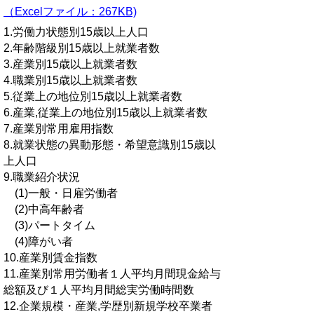
（Excelファイル：267KB)
1.労働力状態別15歳以上人口
2.年齢階級別15歳以上就業者数
3.産業別15歳以上就業者数
4.職業別15歳以上就業者数
5.従業上の地位別15歳以上就業者数
6.産業,従業上の地位別15歳以上就業者数
7.産業別常用雇用指数
8.就業状態の異動形態・希望意識別15歳以
上人口
9.職業紹介状況
(1)一般・日雇労働者
(2)中高年齢者
(3)パートタイム
(4)障がい者
10.産業別賃金指数
11.産業別常用労働者１人平均月間現金給与
総額及び１人平均月間総実労働時間数
12.企業規模・産業,学歴別新規学校卒業者