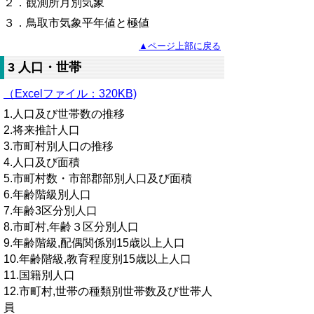
２．観測所月別気象
３．鳥取市気象平年値と極値
▲ページ上部に戻る
3 人口・世帯
（Excelファイル：320KB)
1.人口及び世帯数の推移
2.将来推計人口
3.市町村別人口の推移
4.人口及び面積
5.市町村数・市部郡部別人口及び面積
6.年齢階級別人口
7.年齢3区分別人口
8.市町村,年齢３区分別人口
9.年齢階級,配偶関係別15歳以上人口
10.年齢階級,教育程度別15歳以上人口
11.国籍別人口
12.市町村,世帯の種類別世帯数及び世帯人
員