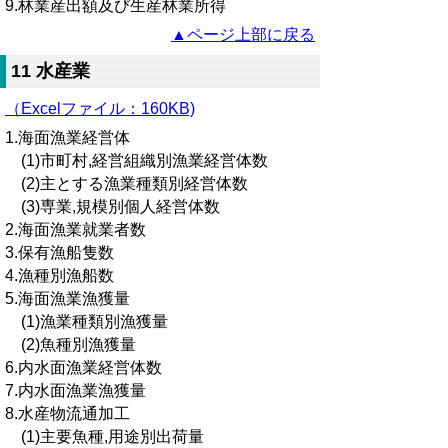
9.林業産出額及び生産林業所得
▲ページ上部に戻る
11 水産業
（Excelファイル：160KB)
1.海面漁業経営体
(1)市町村,経営組織別漁業経営体数
(2)主とする漁業種類別経営体数
(3)専業,規模別個人経営体数
2.海面漁業就業者数
3.保有漁船隻数
4.漁種別漁船数
5.海面漁業漁獲量
(1)漁業種類別漁獲量
(2)魚種別漁獲量
6.内水面漁業経営体数
7.内水面漁業漁獲量
8.水産物流通加工
(1)主要魚種,用途別出荷量