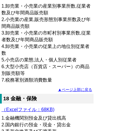
1.卸売業・小売業の産業別事業所数,従業者
数及び年間商品販売額
2.小売業の産業,販売形態別事業所数及び年
間商品販売額
3.卸売業・小売業の市町村別事業所数,従業
者数及び年間商品販売額
4.卸売業・小売業の従業上の地位別従業者
数
5.小売店の業態,法人・個人別従業者
6.大型小売店（百貨店・スーパー）の商品
別販売額等
7.税務署別酒類消費数量
▲ページ上部に戻る
18 金融・保険
（Excelファイル：68KB)
1.金融機関別預金及び貸出残高
2.国内銀行の預金・現金・貸出金