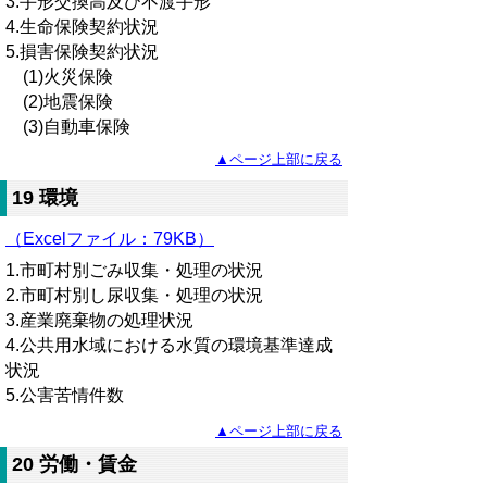
3.手形交換高及び不渡手形
4.生命保険契約状況
5.損害保険契約状況
(1)火災保険
(2)地震保険
(3)自動車保険
▲ページ上部に戻る
19 環境
（Excelファイル：79KB）
1.市町村別ごみ収集・処理の状況
2.市町村別し尿収集・処理の状況
3.産業廃棄物の処理状況
4.公共用水域における水質の環境基準達成
状況
5.公害苦情件数
▲ページ上部に戻る
20 労働・賃金