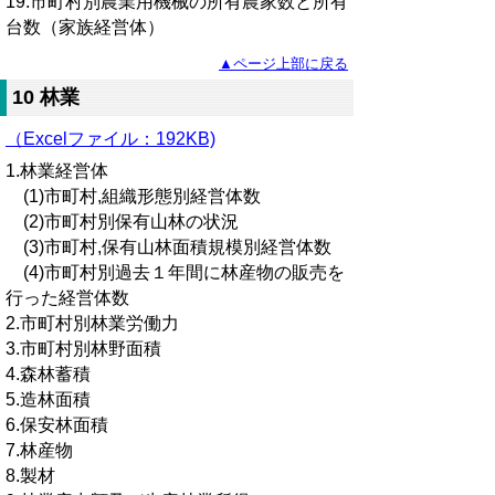
19.市町村別農業用機械の所有農家数と所有
台数（家族経営体）
▲ページ上部に戻る
10 林業
（Excelファイル：192KB)
1.林業経営体
(1)市町村,組織形態別経営体数
(2)市町村別保有山林の状況
(3)市町村,保有山林面積規模別経営体数
(4)市町村別過去１年間に林産物の販売を
行った経営体数
2.市町村別林業労働力
3.市町村別林野面積
4.森林蓄積
5.造林面積
6.保安林面積
7.林産物
8.製材