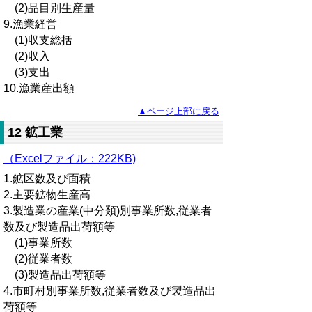
(2)品目別生産量
9.漁業経営
(1)収支総括
(2)収入
(3)支出
10.漁業産出額
▲ページ上部に戻る
12 鉱工業
（Excelファイル：222KB)
1.鉱区数及び面積
2.主要鉱物生産高
3.製造業の産業(中分類)別事業所数,従業者
数及び製造品出荷額等
(1)事業所数
(2)従業者数
(3)製造品出荷額等
4.市町村別事業所数,従業者数及び製造品出
荷額等