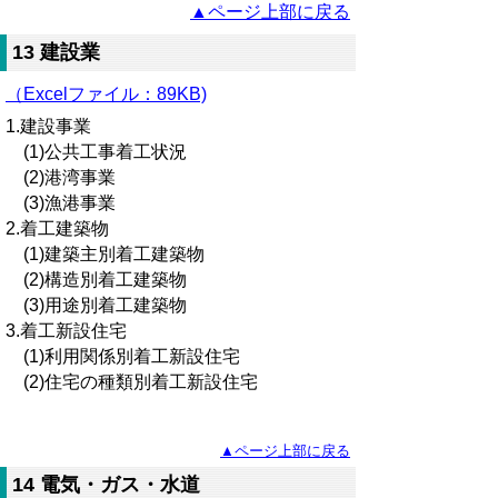
▲ページ上部に戻る
13 建設業
（Excelファイル：89KB)
1.建設事業
(1)公共工事着工状況
(2)港湾事業
(3)漁港事業
2.着工建築物
(1)建築主別着工建築物
(2)構造別着工建築物
(3)用途別着工建築物
3.着工新設住宅
(1)利用関係別着工新設住宅
(2)住宅の種類別着工新設住宅
▲ページ上部に戻る
14 電気・ガス・水道