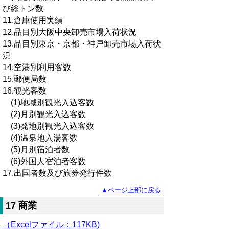
び総トン数
11.倉庫使用実績
12.品目別大阪中央卸売市場入荷状況
13.品目別東京・京都・神戸卸売市場入荷状
況
14.空港別利用客数
15.郵便局数
16.観光客数
(1)地域別観光入込客数
(2)月別観光入込客数
(3)発地別観光入込客数
(4)温泉地入湯客数
(5)月別宿泊者数
(6)外国人宿泊者客数
17.出国者数及び旅券発行件数
▲ページ上部に戻る
17 商業
（Excelファイル
：
117KB)