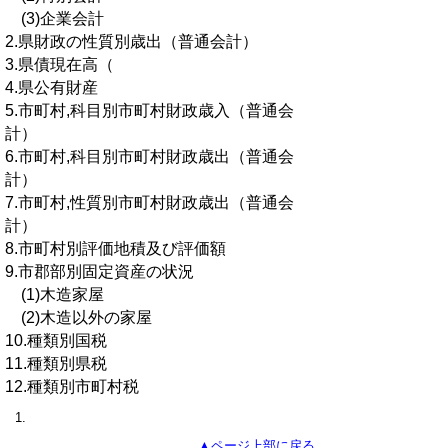
(3)企業会計
2.県財政の性質別歳出（普通会計）
3.県債現在高（
4.県公有財産
5.市町村,科目別市町村財政歳入（普通会
計）
6.市町村,科目別市町村財政歳出（普通会
計）
7.市町村,性質別市町村財政歳出（普通会
計）
8.市町村別評価地積及び評価額
9.市郡部別固定資産の状況
(1)木造家屋
(2)木造以外の家屋
10.種類別国税
11.種類別県税
12.種類別市町村税
▲ページ上部に戻る