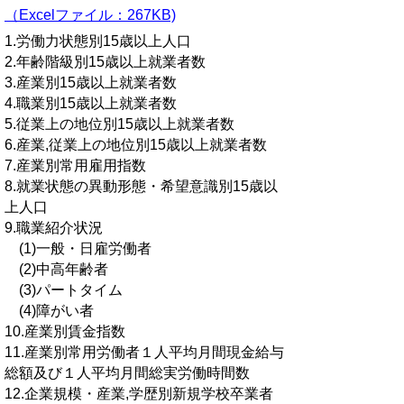
（Excelファイル：267KB)
1.労働力状態別15歳以上人口
2.年齢階級別15歳以上就業者数
3.産業別15歳以上就業者数
4.職業別15歳以上就業者数
5.従業上の地位別15歳以上就業者数
6.産業,従業上の地位別15歳以上就業者数
7.産業別常用雇用指数
8.就業状態の異動形態・希望意識別15歳以
上人口
9.職業紹介状況
(1)一般・日雇労働者
(2)中高年齢者
(3)パートタイム
(4)障がい者
10.産業別賃金指数
11.産業別常用労働者１人平均月間現金給与
総額及び１人平均月間総実労働時間数
12.企業規模・産業,学歴別新規学校卒業者