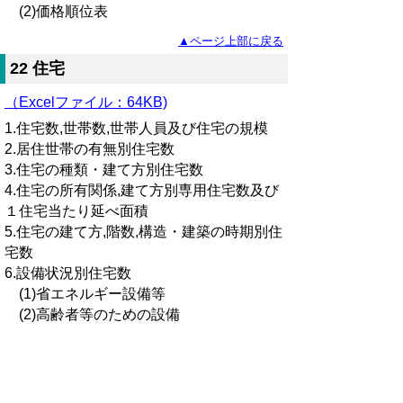
(2)価格順位表
▲ページ上部に戻る
22 住宅
（Excelファイル：64KB)
1.住宅数,世帯数,世帯人員及び住宅の規模
2.居住世帯の有無別住宅数
3.住宅の種類・建て方別住宅数
4.住宅の所有関係,建て方別専用住宅数及び
１住宅当たり延べ面積
5.住宅の建て方,階数,構造・建築の時期別住
宅数
6.設備状況別住宅数
(1)省エネルギー設備等
(2)高齢者等のための設備
▲ページ上部に戻る