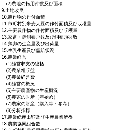
(2)農地の転用件数及び面積
9.土地改良
10.農作物の作付面積
11.市町村別米麦大豆の作付面積及び収穫量
12.主要農作物の作付面積及び収穫量
13.家畜・鶏飼養戸数及び飼養頭羽数
14.鶏卵の生産量及び出荷量
15.生乳生産及び需給状況
16.農業経営
(1)経営収支の総括
(2)農業粗収益
(3)農業経営費
(4)経営の概況
(5)主要農産物の生産概況
(6)農家の財産（年始め）
(7)農家の財産（購入等・参考）
(8)分析指標
17.農業総産出額及び生産農業所得
18.農業協同組合数