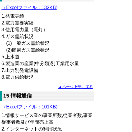
（Excelファイル
：
132KB)
1.発電実績
2.電力需要実績
3.使用電力量（電灯）
4.ガス需給状況
(1)一般ガス需給状況
(2)簡易ガス需給状況
5.上水道
6.製造業の産業(中分類)別工業用水量
7.出力別発電設備
8.電力供給状況
▲ページ上部に戻る
15 情報通信
（Excelファイル：101KB)
1.情報サービス業の事業所数,従業者数,事業
従事者数及び年間売上高
2.インターネットの利用状況