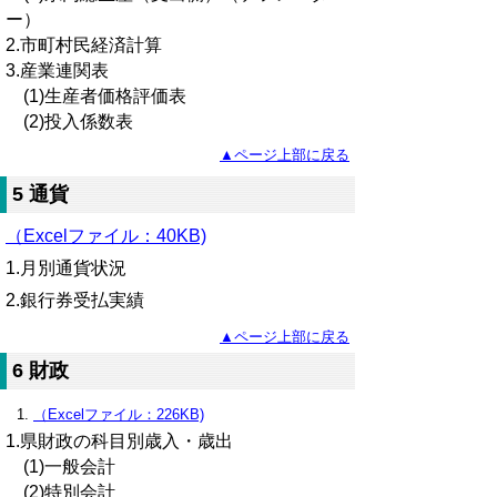
ー）
2.市町村民経済計算
3.産業連関表
(1)生産者価格評価表
(2)投入係数表
▲ページ上部に戻る
5 通貨
（Excelファイル：40KB)
1.月別通貨状況
2.銀行券受払実績
▲ページ上部に戻る
6 財政
（Excelファイル：226KB)
1.県財政の科目別歳入・歳出
(1)一般会計
(2)特別会計