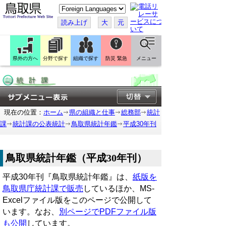
こ
の
ペ
読み上げ
大
元
ー
ジ
を
翻
訳
県外の方へ
分野で探す
組織で探す
防災 緊急
メニュー
す
る
現在の位置：
ホーム
県の組織と仕事
総務部
統計
課
統計課の公表統計
鳥取県統計年鑑
平成30年刊
鳥取県統計年鑑（平成30年刊）
平成30年刊『鳥取県統計年鑑』は、
紙版を
鳥取県庁統計課で販売
しているほか、MS-
Excelファイル版をこのページで公開して
います。なお、
別ページでPDFファイル版
も公開
しています。