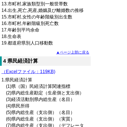
13.市町村,家族類型別一般世帯数
14.出生,死亡,死産,婚姻及び離婚数の推移
15.市町村,女性の年齢階級別出生数
16.市町村,年齢階級別死亡数
17.年齢別平均余命
18.生命表
19.都道府県別人口移動数
▲ページ上部に戻る
4 県民経済計算
（Excelファイル：119KB)
1.県民経済計算
(1)県（国）民経済計算関連指標
(2)県内総生産勘定（生産側と支出側）
(3)経済活動別県内総生産（名目）
(4)県民所得
(5)県内総生産（支出側）（名目）
(6)県内総生産（支出側）（実質）
(7)県内総生産（支出側）（デフレータ