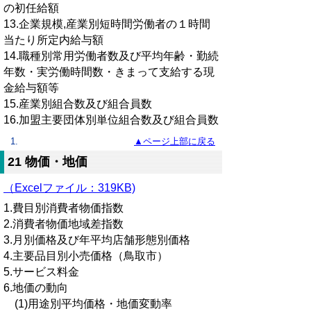
の初任給額
13.企業規模,産業別短時間労働者の１時間
当たり所定内給与額
14.職種別常用労働者数及び平均年齢・勤続
年数・実労働時間数・きまって支給する現
金給与額等
15.産業別組合数及び組合員数
16.加盟主要団体別単位組合数及び組合員数
▲ページ上部に戻る
21 物価・地価
（Excelファイル：319KB)
1.費目別消費者物価指数
2.消費者物価地域差指数
3.月別価格及び年平均店舗形態別価格
4.主要品目別小売価格（鳥取市）
5.サービス料金
6.地価の動向
(1)用途別平均価格・地価変動率