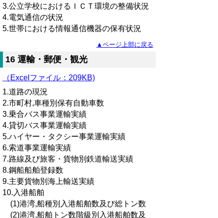
3.公立学校におけるＩＣＴ環境の整備状況
4.電気通信の状況
5.世帯における情報通信機器の保有状況
▲ページ上部に戻る
16 運輸・郵便・観光
（Excelファイル：209KB)
1.道路の現況
2.市町村,車種別保有自動車数
3.乗合バス事業運輸実績
4.貸切バス事業運輸実績
5.ハイヤー・タクシー事業運輸実績
6.索道事業運輸実績
7.路線及び旅客・貨物別鉄道輸送実績
8.鋼船船舶登録数
9.主要貨物別海上輸送実績
10.入港船舶
(1)港湾,船種別入港船舶数及び総トン数
(2)港湾,船舶トン数階級別入港船舶数及