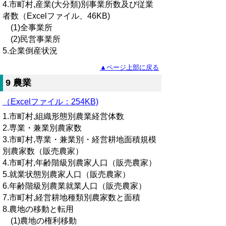
4.市町村,産業(大分類)別事業所数及び従業
者数（Excelファイル、46KB)
(1)全事業所
(2)民営事業所
5.企業倒産状況
▲ページ上部に戻る
9 農業
（Excelファイル：254KB)
1.市町村,組織形態別農業経営体数
2.専業・兼業別農家数
3.市町村,専業・兼業別・経営耕地面積規模
別農家数（販売農家）
4.市町村,年齢階級別農家人口（販売農家）
5.就業状態別農家人口（販売農家）
6.年齢階級別農業就業人口（販売農家）
7.市町村,経営耕地種類別農家数と面積
8.農地の移動と転用
(1)農地の権利移動