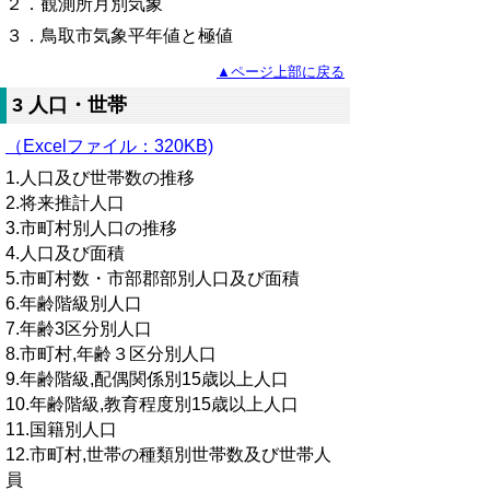
２．観測所月別気象
３．鳥取市気象平年値と極値
▲ページ上部に戻る
3 人口・世帯
（Excelファイル：320KB)
1.人口及び世帯数の推移
2.将来推計人口
3.市町村別人口の推移
4.人口及び面積
5.市町村数・市部郡部別人口及び面積
6.年齢階級別人口
7.年齢3区分別人口
8.市町村,年齢３区分別人口
9.年齢階級,配偶関係別15歳以上人口
10.年齢階級,教育程度別15歳以上人口
11.国籍別人口
12.市町村,世帯の種類別世帯数及び世帯人
員