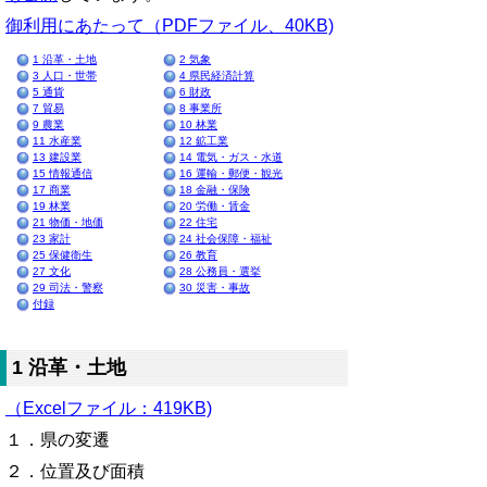
御利用にあたって（PDFファイル、40KB)
1 沿革・土地
2 気象
3 人口・世帯
4 県民経済計算
5 通貨
6 財政
7 貿易
8 事業所
9 農業
10 林業
11 水産業
12 鉱工業
13 建設業
14 電気・ガス・水道
15 情報通信
16 運輸・郵便・観光
17 商業
18 金融・保険
19 林業
20 労働・賃金
21 物価・地価
22 住宅
23 家計
24 社会保障・福祉
25 保健衛生
26 教育
27 文化
28 公務員・選挙
29 司法・警察
30 災害・事故
付録
1 沿革・土地
（Excelファイル：419KB)
１．県の変遷
２．位置及び面積